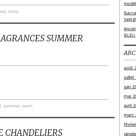
modèl
ive
,
most
Bacca
Sektg
Ancie
BLEU
RAGRANCES SUMMER
ARC
août 
juille
juin 2
mai 2
avril 
t
,
summer
,
worn
mars 
févrie
VE CHANDELIERS
janvie