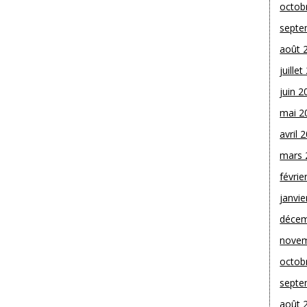
octob
septe
août 
juille
juin 2
mai 2
avril 
mars 
févrie
janvie
décem
novem
octob
septe
août 