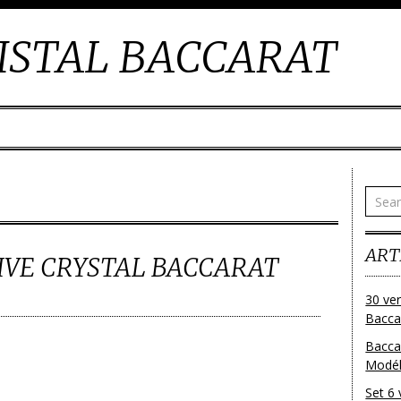
ISTAL BACCARAT
ART
IVE CRYSTAL BACCARAT
30 ver
Baccar
Bacca
Modéle
Set 6 