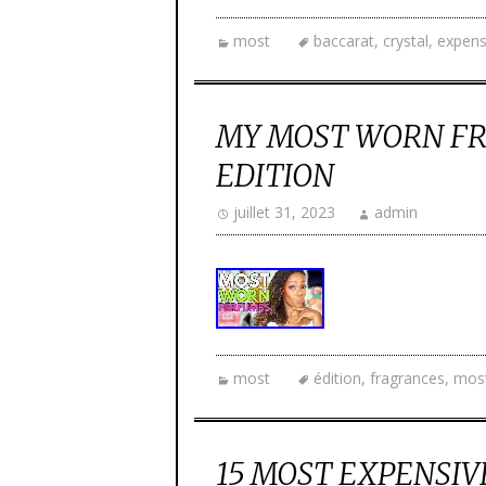
most
baccarat
,
crystal
,
expens
MY MOST WORN F
EDITION
juillet 31, 2023
admin
most
édition
,
fragrances
,
mos
15 MOST EXPENSI