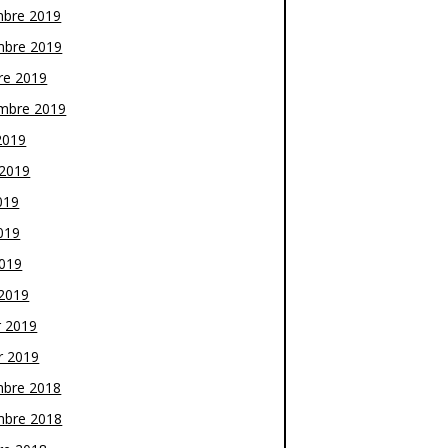
bre 2019
bre 2019
re 2019
mbre 2019
2019
t 2019
019
019
2019
2019
r 2019
r 2019
bre 2018
bre 2018