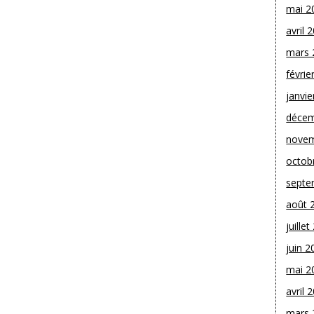
mai 2
avril 
mars 
févrie
janvie
décem
novem
octob
septe
août 
juille
juin 2
mai 2
avril 
mars 