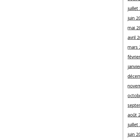
juille
juin 2
mai 2
avril 
mars 
févrie
janvie
décem
novem
octob
septe
août 
juille
juin 2