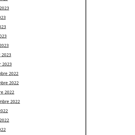
t 2023
023
023
2023
2023
r 2023
r 2023
bre 2022
bre 2022
re 2022
mbre 2022
2022
t 2022
022