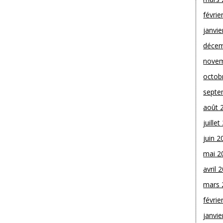
févrie
janvie
décem
novem
octob
septe
août 
juille
juin 2
mai 2
avril 
mars 
févrie
janvie