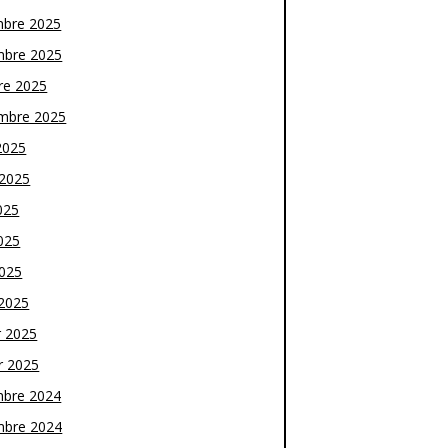
bre 2025
bre 2025
re 2025
mbre 2025
2025
t 2025
025
025
2025
2025
r 2025
r 2025
bre 2024
bre 2024