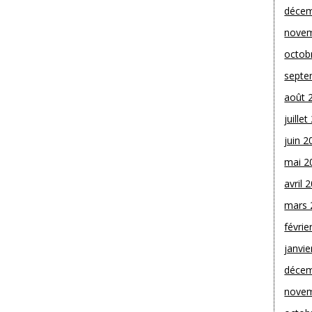
décem
novem
octob
septe
août 
juille
juin 2
mai 2
avril 
mars 
févrie
janvie
décem
novem