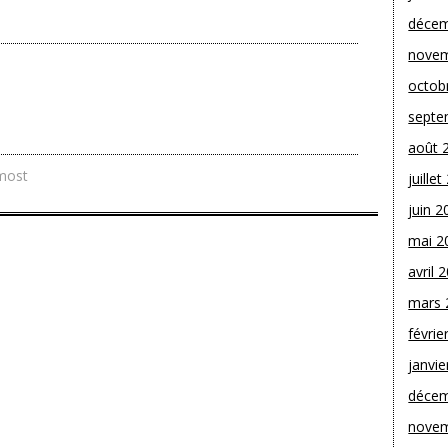
décem
novem
octob
septe
août 
most
juille
juin 2
mai 2
avril 
mars 
févrie
janvie
décem
novem