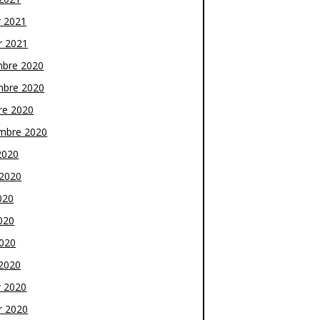
r 2021
r 2021
bre 2020
bre 2020
re 2020
mbre 2020
2020
t 2020
020
020
2020
2020
r 2020
r 2020