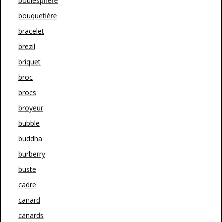
boulesphère
bouquetière
bracelet
brezil
briquet
broc
brocs
broyeur
bubble
buddha
burberry
buste
cadre
canard
canards