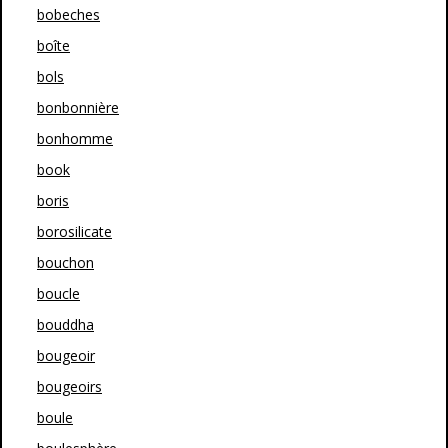
bobeches
boîte
bols
bonbonnière
bonhomme
book
boris
borosilicate
bouchon
boucle
bouddha
bougeoir
bougeoirs
boule