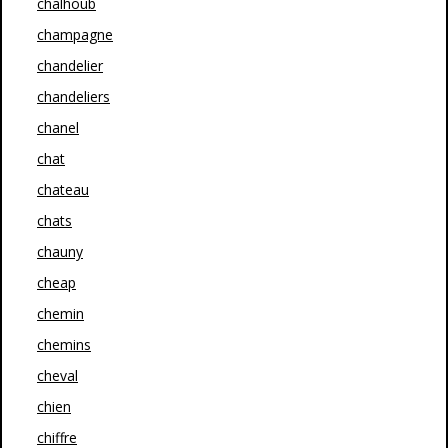
chalhoub
champagne
chandelier
chandeliers
chanel
chat
chateau
chats
chauny
cheap
chemin
chemins
cheval
chien
chiffre