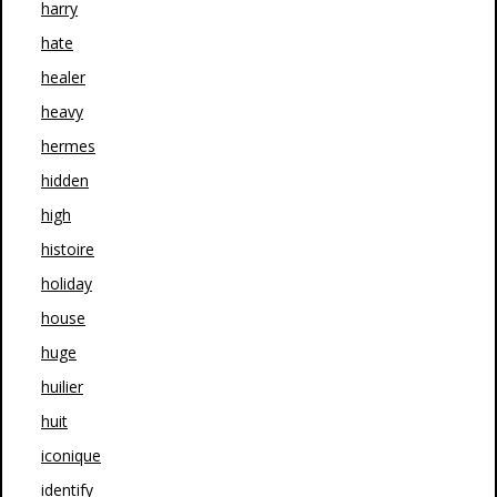
harry
hate
healer
heavy
hermes
hidden
high
histoire
holiday
house
huge
huilier
huit
iconique
identify