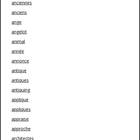
anciennes
anciens
ange
angelot
animal
année
annonce
antique
antiques
antiquing
applique
appliques
appraise
approche
architectes