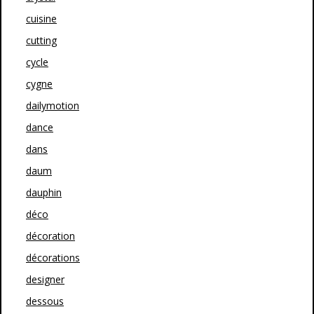
cuisine
cutting
cycle
cygne
dailymotion
dance
dans
daum
dauphin
déco
décoration
décorations
designer
dessous