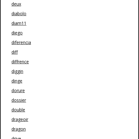
deux
diabolo
diam11
diego
diferencia
diff
diffrence
diggin
dinge
dorure
dossier
double
drageoir
dragon
drive