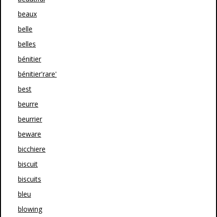
beaux
belle
belles
bénitier
bénitier'rare'
best
beurre
beurrier
beware
bicchiere
biscuit
biscuits
bleu
blowing