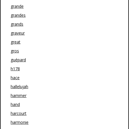
grande
grandes
grands
graveur
great
gros
guépard
h178
hace
hallelujah
hammer
hand
harcourt
harmonie