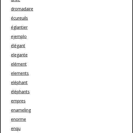
dromadaire
écureuils
églantier
ejemplo
élégant
elegante
elément
elements
eléphant
éléphants
empres
enameling
enorme
enqu