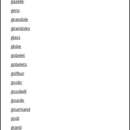
gazelle
gens
girandole
girandoles
glass
globe
gobelet
gobelets
golfeur
goobr
goodwill
gourde
gourmand
goût
grand