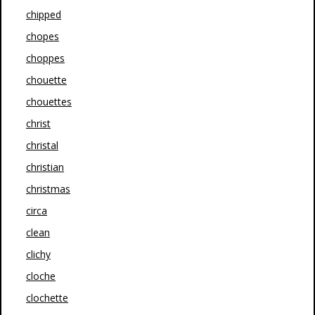
chipped
chopes
choppes
chouette
chouettes
christ
christal
christian
christmas
circa
clean
clichy
cloche
clochette