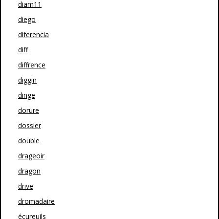
diam11
diego
diferencia
diff
diffrence
diggin
dinge
dorure
dossier
double
drageoir
dragon
drive
dromadaire
écureuils