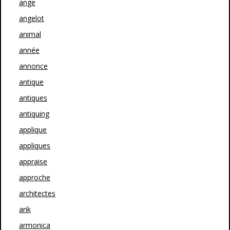
ange
angelot
animal
année
annonce
antique
antiques
antiquing
applique
appliques
appraise
approche
architectes
arik
armonica