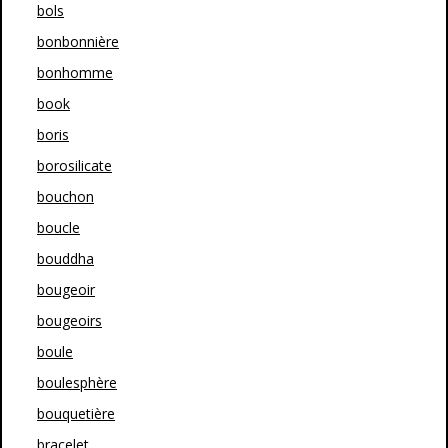
bols
bonbonnière
bonhomme
book
boris
borosilicate
bouchon
boucle
bouddha
bougeoir
bougeoirs
boule
boulesphère
bouquetière
bracelet