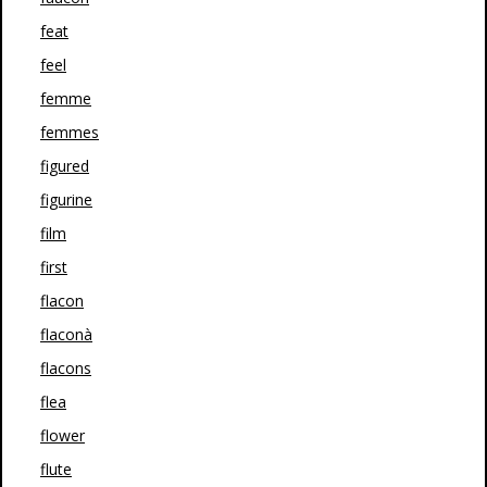
feat
feel
femme
femmes
figured
figurine
film
first
flacon
flaconà
flacons
flea
flower
flute