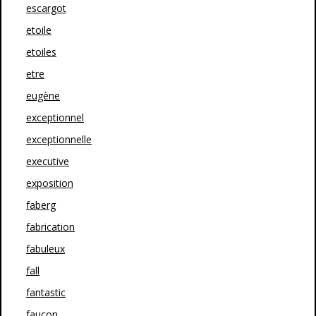
escargot
etoile
etoiles
etre
eugène
exceptionnel
exceptionnelle
executive
exposition
faberg
fabrication
fabuleux
fall
fantastic
faucon