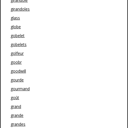
girandole
girandoles
glass
globe
gobelet
gobelets
golfeur
goobr
goodwill
gourde
gourmand
goût
grand
grande
grandes