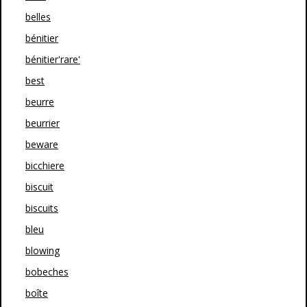
belles
bénitier
bénitier'rare'
best
beurre
beurrier
beware
bicchiere
biscuit
biscuits
bleu
blowing
bobeches
boîte