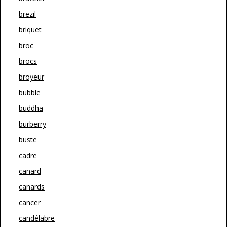
brezil
briquet
broc
brocs
broyeur
bubble
buddha
burberry
buste
cadre
canard
canards
cancer
candélabre