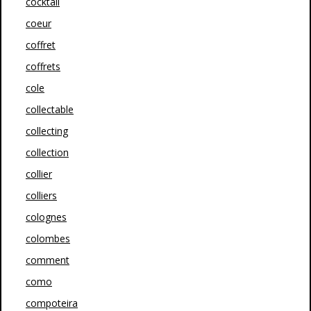
cocktail
coeur
coffret
coffrets
cole
collectable
collecting
collection
collier
colliers
colognes
colombes
comment
como
compoteira