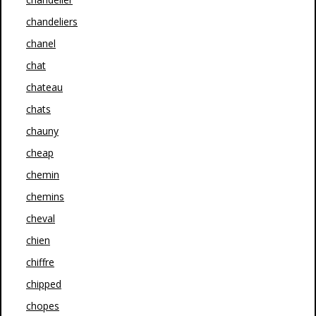
chandeliers
chanel
chat
chateau
chats
chauny
cheap
chemin
chemins
cheval
chien
chiffre
chipped
chopes