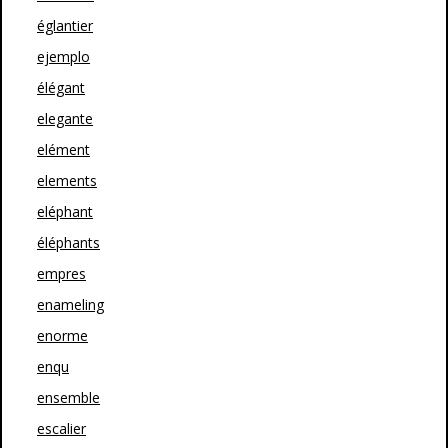
églantier
ejemplo
élégant
elegante
elément
elements
eléphant
éléphants
empres
enameling
enorme
enqu
ensemble
escalier