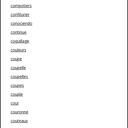
compotiers
confiturier
conociendo
continue
coquillage
couleurs
coupe
coupelle
coupelles
coupes
couple
cour
couronne
couteaux