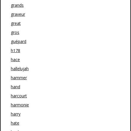
grands
graveur
great
gros
guépard
h178
hace
hallelujah
hammer
hand
harcourt
harmonie
harry
hate