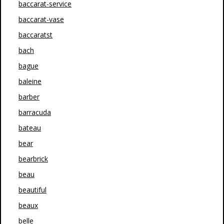
baccarat-service
baccarat-vase
baccaratst
bach
bague
baleine
barber
barracuda
bateau
bear
bearbrick
beau
beautiful
beaux
belle