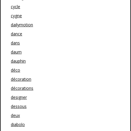
cycle
cygne
dailymotion
dance
dans
daum
dauphin
déco
décoration
décorations
designer
dessous
deux
diabolo