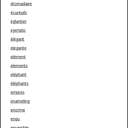
dromadaire
écureuils
églantier
ejemplo
élégant
elegante
elément
elements
eléphant
éléphants
empres
enameling
enorme
enqu
ensemble