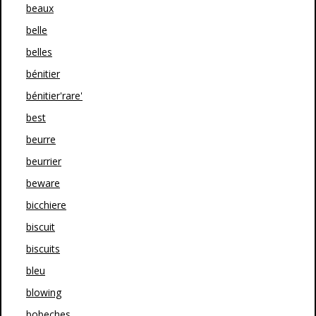
beaux
belle
belles
bénitier
bénitier'rare'
best
beurre
beurrier
beware
bicchiere
biscuit
biscuits
bleu
blowing
bobeches