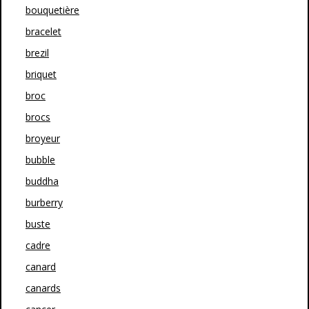
bouquetière
bracelet
brezil
briquet
broc
brocs
broyeur
bubble
buddha
burberry
buste
cadre
canard
canards