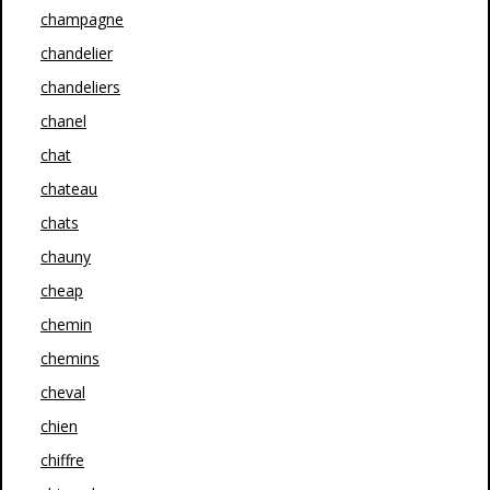
champagne
chandelier
chandeliers
chanel
chat
chateau
chats
chauny
cheap
chemin
chemins
cheval
chien
chiffre