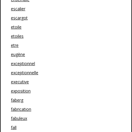
escalier
escargot
etoile
etoiles
etre
eugène
exceptionnel
exceptionnelle
executive
exposition
faberg
fabrication
fabuleux
fall