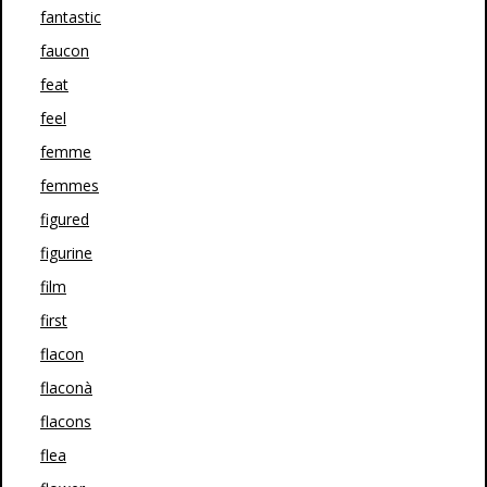
fantastic
faucon
feat
feel
femme
femmes
figured
figurine
film
first
flacon
flaconà
flacons
flea