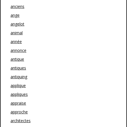
anciens
ange
angelot
animal
année
annonce
antique
antiques
antiquing
applique
appliques
appraise
approche
architectes