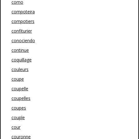
como
compoteira
compotiers
confiturier
conociendo
continue
coquillage
couleurs
coupe
coupelle
coupelles
coupes
couple
cour
couronne