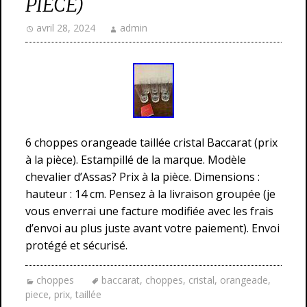
PIÈCE)
avril 28, 2024
admin
6 choppes orangeade taillée cristal Baccarat (prix
à la pièce). Estampillé de la marque. Modèle
chevalier d’Assas? Prix à la pièce. Dimensions :
hauteur : 14 cm. Pensez à la livraison groupée (je
vous enverrai une facture modifiée avec les frais
d’envoi au plus juste avant votre paiement). Envoi
protégé et sécurisé.
choppes
baccarat
,
choppes
,
cristal
,
orangeade
,
piece
,
prix
,
taillée