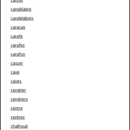
cancer
candélabre
candelabres
caracas
carafe
carafes
carafon
casser
cave
caves
cendrier
cendriers
centre
centres
chalhoub