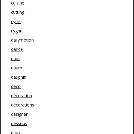
cuisine
cutting
cycle
cygne
dailymotion
dance
dans
daum
dauphin
déco
décoration
décorations
designer
dessous
deux