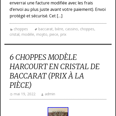
enverrai une facture modifiée avec les frais
d’envoi au plus juste avant votre paiement). Envoi
protégé et sécurisé. Cet […]
choppes
baccarat
,
bière
,
cassino
,
choppes
,
cristal
,
modèle
,
mojito
,
piece
,
prix
6 CHOPPES MODÈLE
HARCOURT EN CRISTAL DE
BACCARAT (PRIX À LA
PIÈCE)
mai 19, 2022
admin