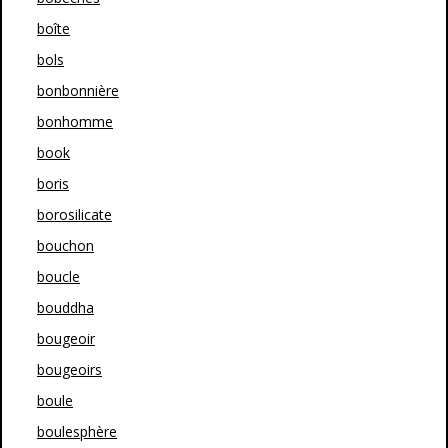
boîte
bols
bonbonnière
bonhomme
book
boris
borosilicate
bouchon
boucle
bouddha
bougeoir
bougeoirs
boule
boulesphère