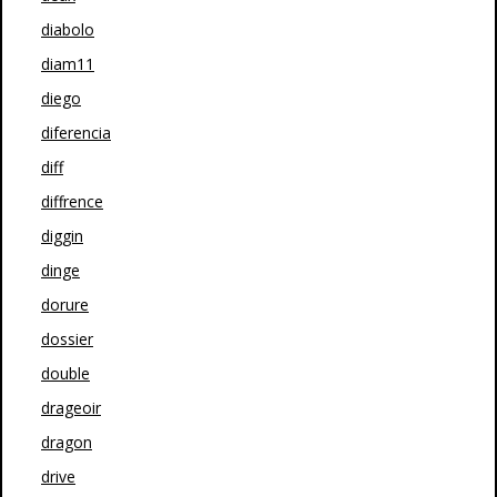
diabolo
diam11
diego
diferencia
diff
diffrence
diggin
dinge
dorure
dossier
double
drageoir
dragon
drive