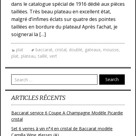
dans le catalogue spécial de 1916 dédié aux pièces
taillées. Très beau plateau en excellent état,
malgré d’infimes éclats sur quatre des pointes
taillées en bordure du plateau! Après l’achat, je
soignerai la […]
plat
baccarat
,
cristal
,
doublé
,
gateaux
,
mousse
,
plat
,
plateau
,
taillé
,
vert
Search
ARTICLES RÉCENTS
Baccarat service 6 Coupe A Champagne Modéle Picardie
cristal
Set 6 verres à vin n°4 en cristal de Baccarat modèle
Camilla Wine glasses (A)