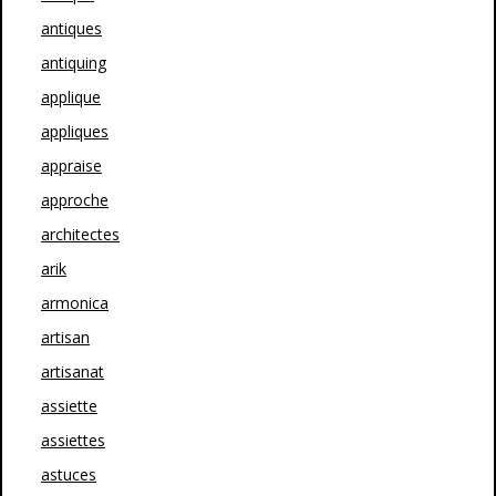
antiques
antiquing
applique
appliques
appraise
approche
architectes
arik
armonica
artisan
artisanat
assiette
assiettes
astuces