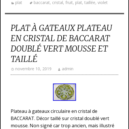
plat
baccarat
,
cristal
,
fruit
,
plat
,
taillée
,
violet
PLAT À GATEAUX PLATEAU
EN CRISTAL DE BACCARAT
DOUBLÉ VERT MOUSSE ET
TAILLÉ
novembre 10, 2019
admin
Plateau à gateaux circulaire en cristal de
BACCARAT. Décor taillé sur cristal doublé vert
mousse. Non signé car trop ancien, mais illustré