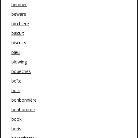
beurrier
beware
bicchiere
biscuit
biscuits
bleu
blowing
bobeches
boîte
bols
bonbonnière
bonhomme
book
boris