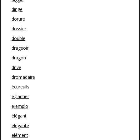
dinge
dorure
dossier
double
drageoir
dragon
drive
dromadaire
écureuils
églantier
ejemplo
élégant
elegante
elément