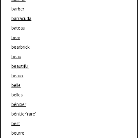
barber
barracuda
bateau
bear
bearbrick
beau
beautiful
beaux
belle
belles
bénitier
bénitier'rare'
best
beurre