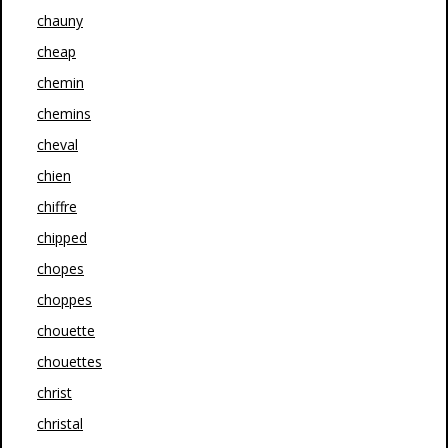
chauny
cheap
chemin
chemins
cheval
chien
chiffre
chipped
chopes
choppes
chouette
chouettes
christ
christal