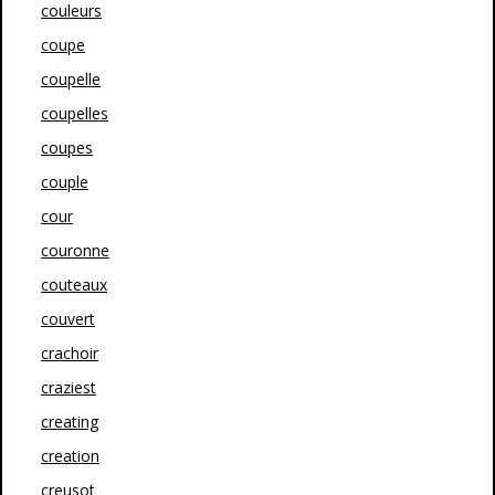
couleurs
coupe
coupelle
coupelles
coupes
couple
cour
couronne
couteaux
couvert
crachoir
craziest
creating
creation
creusot