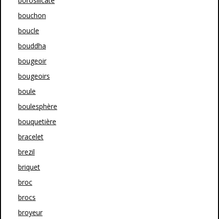
borosilicate
bouchon
boucle
bouddha
bougeoir
bougeoirs
boule
boulesphère
bouquetière
bracelet
brezil
briquet
broc
brocs
broyeur