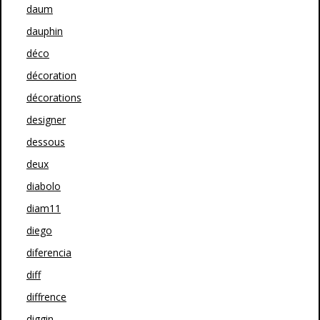
daum
dauphin
déco
décoration
décorations
designer
dessous
deux
diabolo
diam11
diego
diferencia
diff
diffrence
diggin