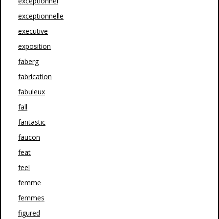
exceptionnel
exceptionnelle
executive
exposition
faberg
fabrication
fabuleux
fall
fantastic
faucon
feat
feel
femme
femmes
figured