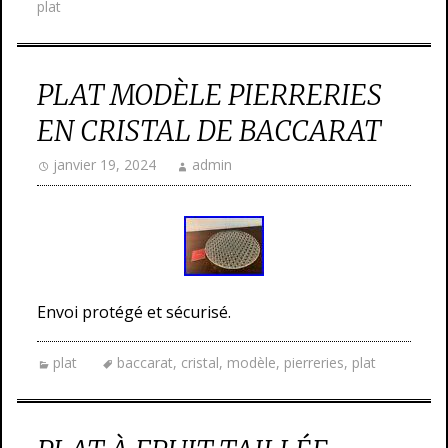
plat
PLAT MODÈLE PIERRERIES
EN CRISTAL DE BACCARAT
janvier 19, 2024
admin
Envoi protégé et sécurisé.
plat
baccarat
,
cristal
,
modèle
,
pierreries
,
plat