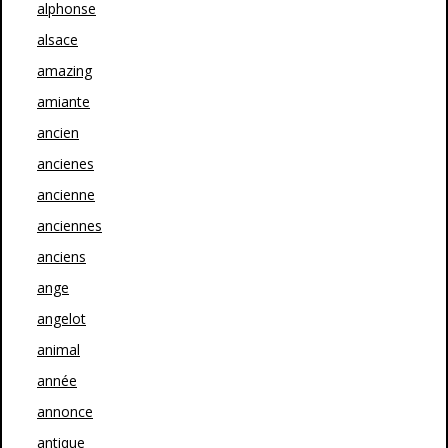
alphonse
alsace
amazing
amiante
ancien
ancienes
ancienne
anciennes
anciens
ange
angelot
animal
année
annonce
antique