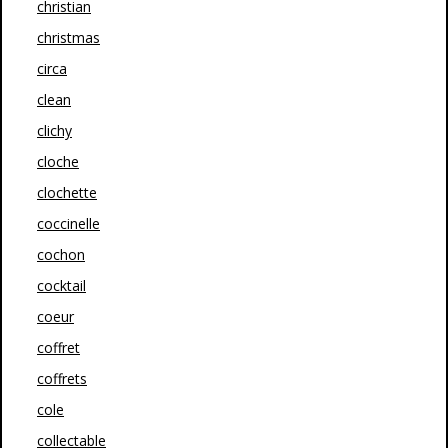
christian
christmas
circa
clean
clichy
cloche
clochette
coccinelle
cochon
cocktail
coeur
coffret
coffrets
cole
collectable