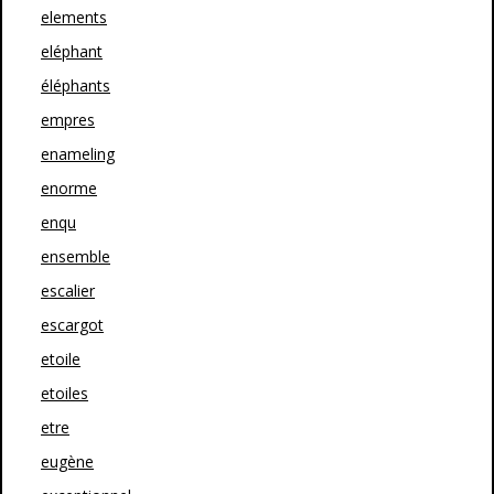
elements
eléphant
éléphants
empres
enameling
enorme
enqu
ensemble
escalier
escargot
etoile
etoiles
etre
eugène