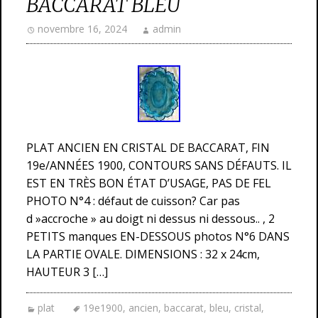
BACCARAT BLEU
novembre 16, 2024
admin
PLAT ANCIEN EN CRISTAL DE BACCARAT, FIN
19e/ANNÉES 1900, CONTOURS SANS DÉFAUTS. IL
EST EN TRÈS BON ÉTAT D’USAGE, PAS DE FEL
PHOTO N°4 : défaut de cuisson? Car pas
d »accroche » au doigt ni dessus ni dessous.. , 2
PETITS manques EN-DESSOUS photos N°6 DANS
LA PARTIE OVALE. DIMENSIONS : 32 x 24cm,
HAUTEUR 3 […]
plat
19e1900
,
ancien
,
baccarat
,
bleu
,
cristal
,