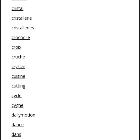
cristal
cristallerie
cristalleries
crocodile
croix
cruche
crystal
cuisine
cutting
cycle
cygne
dailymotion
dance
dans