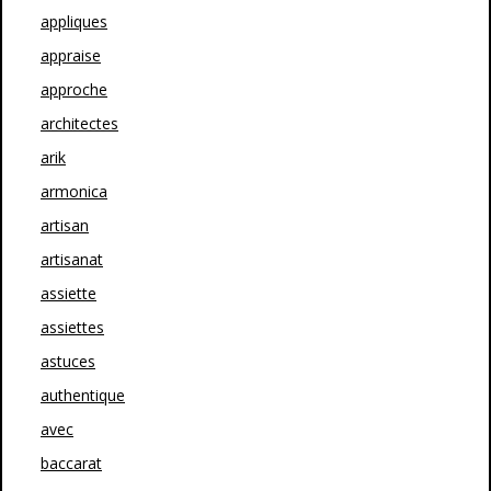
appliques
appraise
approche
architectes
arik
armonica
artisan
artisanat
assiette
assiettes
astuces
authentique
avec
baccarat