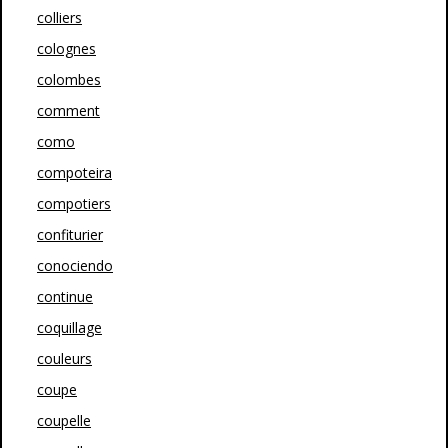
colliers
colognes
colombes
comment
como
compoteira
compotiers
confiturier
conociendo
continue
coquillage
couleurs
coupe
coupelle