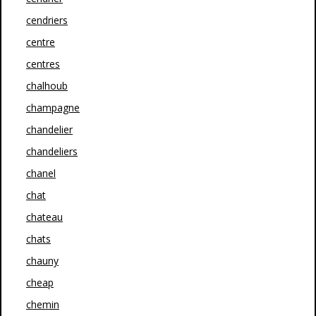
cendriers
centre
centres
chalhoub
champagne
chandelier
chandeliers
chanel
chat
chateau
chats
chauny
cheap
chemin