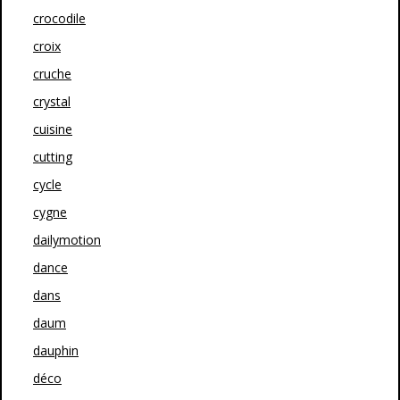
crocodile
croix
cruche
crystal
cuisine
cutting
cycle
cygne
dailymotion
dance
dans
daum
dauphin
déco