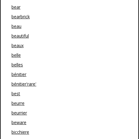
bear
bearbrick
beau
beautiful
beaux
belle
belles
bénitier
bénitier'rare'
best
beurre
beurrier
beware
bicchiere