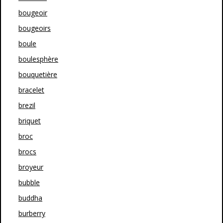
bougeoir
bougeoirs
boule
boulesphère
bouquetière
bracelet
brezil
briquet
broc
brocs
broyeur
bubble
buddha
burberry