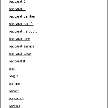
baccarat-6
baccarat-9
baccarat-benitier
baccarat-carafe
baccarat-harcourt
baccarat-rare
baccarat-service
baccarat-vase
baccaratst
bach
bague
baleine
barber
barracuda
bateau