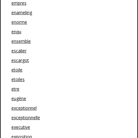
empres
enameling
enorme
enqu
ensemble
escalier
escargot
etoile
etoiles
etre
eugène
exceptionnel
exceptionnelle
executive
exposition