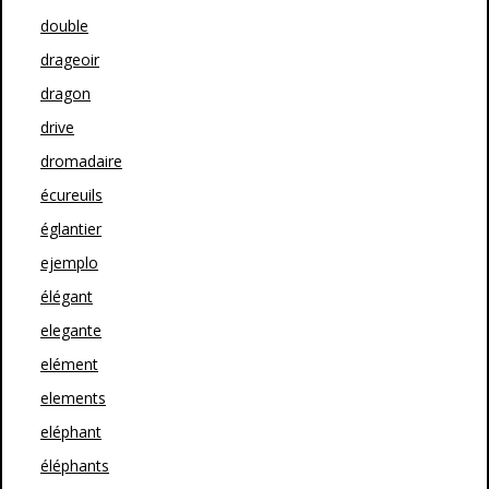
double
drageoir
dragon
drive
dromadaire
écureuils
églantier
ejemplo
élégant
elegante
elément
elements
eléphant
éléphants