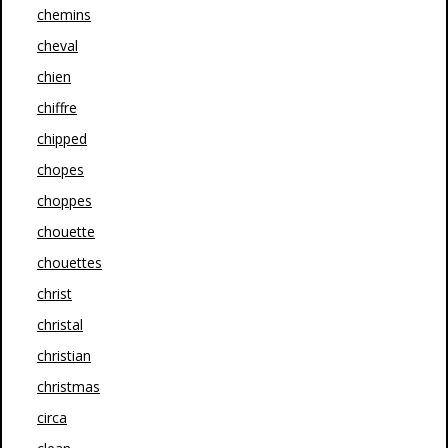
chemins
cheval
chien
chiffre
chipped
chopes
choppes
chouette
chouettes
christ
christal
christian
christmas
circa