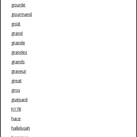
gourde
gourmand
goût
grand
grande
grandes
grands
graveur
great
gros
guépard
h178
hace
hallelujah