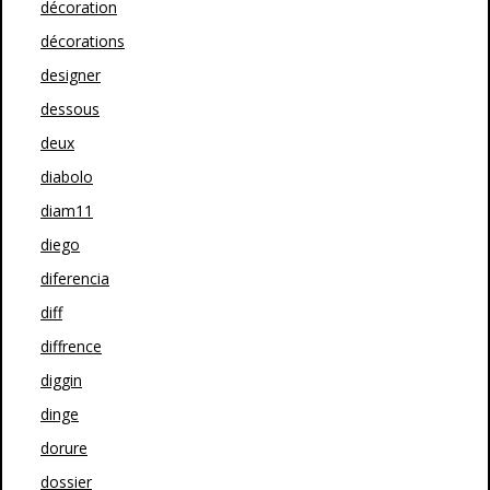
décoration
décorations
designer
dessous
deux
diabolo
diam11
diego
diferencia
diff
diffrence
diggin
dinge
dorure
dossier