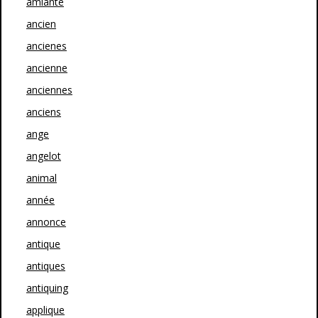
amiante
ancien
ancienes
ancienne
anciennes
anciens
ange
angelot
animal
année
annonce
antique
antiques
antiquing
applique