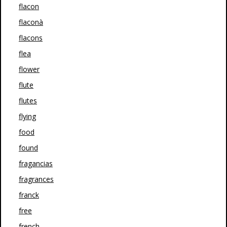
flacon
flaconà
flacons
flea
flower
flute
flutes
flying
food
found
fragancias
fragrances
franck
free
french