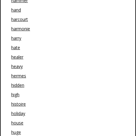
hammer
hand
harcourt
harmonie
harry
hate
healer
heavy
hermes
hidden
high
histoire
holiday
house
huge