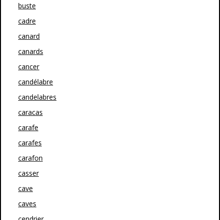
buste
cadre
canard
canards
cancer
candélabre
candelabres
caracas
carafe
carafes
carafon
casser
cave
caves
cendrier