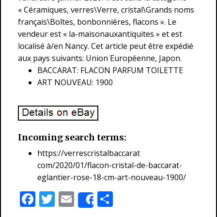
« Céramiques, verres\Verre, cristal\Grands noms
français\Boîtes, bonbonnières, flacons ». Le
vendeur est « la-maisonauxantiquites » et est
localisé à/en Nancy. Cet article peut être expédié
aux pays suivants: Union Européenne, Japon.
BACCARAT: FLACON PARFUM TOILETTE
ART NOUVEAU: 1900
Incoming search terms:
https://verrescristalbaccarat
com/2020/01/flacon-cristal-de-baccarat-
eglantier-rose-18-cm-art-nouveau-1900/
F
T
E
P
Share
ac
w
m
ar