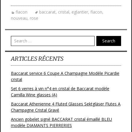
e
itt
ai
ta
flacon
baccarat
,
cristal
,
eglantier
,
flacon
,
b
er
l
g
nouveau
,
rose
o
er
o
Search
k
ARTICLES RÉCENTS
Baccarat service 6 Coupe A Champagne Modéle Picardie
cristal
Set 6 verres à vin n°4 en cristal de Baccarat modèle
Camilla Wine glasses (A)
Baccarat Athenienne 4 Fluted Glasses Sektgläser Flutes A
Champagne Cristal Gravé
Ancien gobelet signé BACCARAT cristal émaillé BLEU
modèle DIAMANTS PIERRERIES