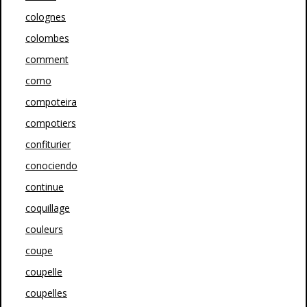
colognes
colombes
comment
como
compoteira
compotiers
confiturier
conociendo
continue
coquillage
couleurs
coupe
coupelle
coupelles