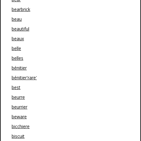
bearbrick
beau
beautiful
beaux
belle
belles
bénitier
bénitier'rare'
best
beurre
beurrier
beware
bicchiere
biscuit