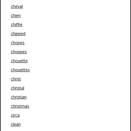
cheval
chien
chiffre
chipped
chopes
choppes
chouette
chouettes
christ
christal
christian
christmas
circa
clean