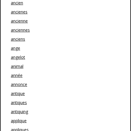
ancien
ancienes
ancienne
anciennes
anciens
ange
angelot
animal
année
annonce
antique
antiques
antiquing
applique
appliques