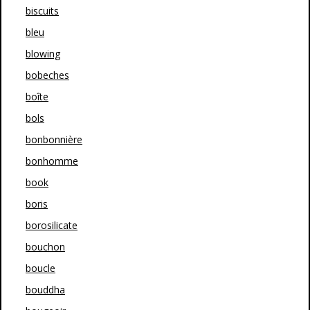
biscuits
bleu
blowing
bobeches
boîte
bols
bonbonnière
bonhomme
book
boris
borosilicate
bouchon
boucle
bouddha