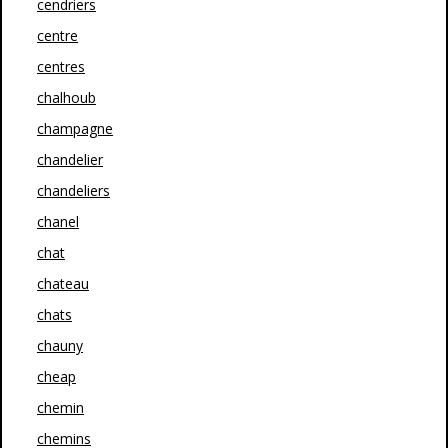
cendriers
centre
centres
chalhoub
champagne
chandelier
chandeliers
chanel
chat
chateau
chats
chauny
cheap
chemin
chemins