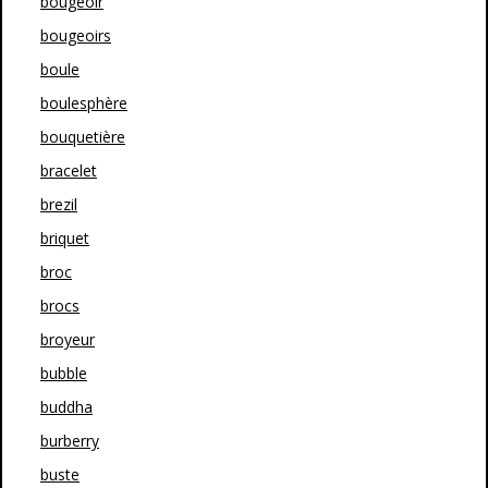
bougeoir
bougeoirs
boule
boulesphère
bouquetière
bracelet
brezil
briquet
broc
brocs
broyeur
bubble
buddha
burberry
buste