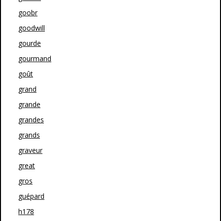
goobr
goodwill
gourde
gourmand
goût
grand
grande
grandes
grands
graveur
great
gros
guépard
h178