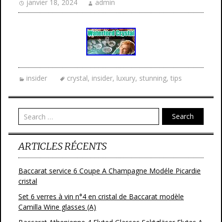
janvier 18, 2024
admin
insider
crystal
,
insider
,
luxury
,
stunning
,
tips
Search
ARTICLES RÉCENTS
Baccarat service 6 Coupe A Champagne Modéle Picardie
cristal
Set 6 verres à vin n°4 en cristal de Baccarat modèle
Camilla Wine glasses (A)