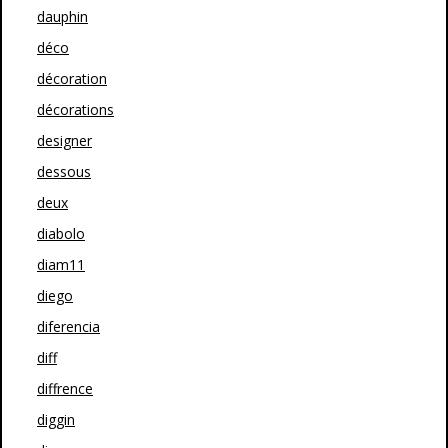
dauphin
déco
décoration
décorations
designer
dessous
deux
diabolo
diam11
diego
diferencia
diff
diffrence
diggin