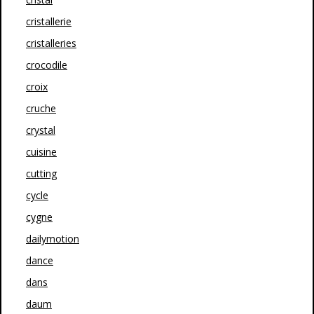
cristallerie
cristalleries
crocodile
croix
cruche
crystal
cuisine
cutting
cycle
cygne
dailymotion
dance
dans
daum