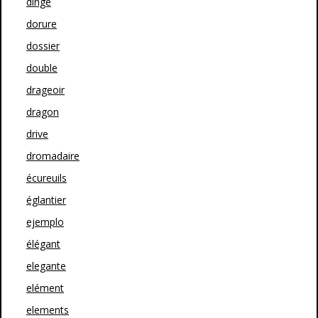
dinge
dorure
dossier
double
drageoir
dragon
drive
dromadaire
écureuils
églantier
ejemplo
élégant
elegante
elément
elements