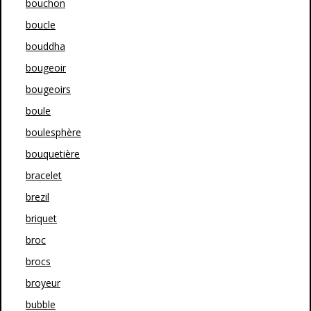
bouchon
boucle
bouddha
bougeoir
bougeoirs
boule
boulesphère
bouquetière
bracelet
brezil
briquet
broc
brocs
broyeur
bubble