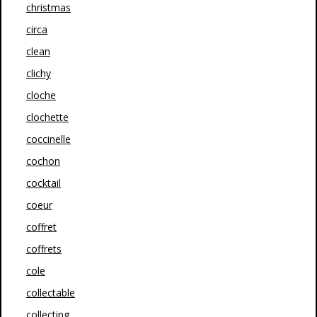
christmas
circa
clean
clichy
cloche
clochette
coccinelle
cochon
cocktail
coeur
coffret
coffrets
cole
collectable
collecting