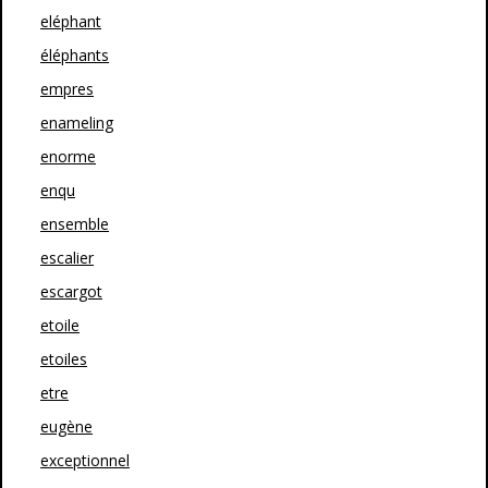
eléphant
éléphants
empres
enameling
enorme
enqu
ensemble
escalier
escargot
etoile
etoiles
etre
eugène
exceptionnel