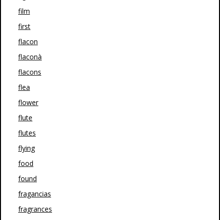
film
first
flacon
flaconà
flacons
flea
flower
flute
flutes
flying
food
found
fragancias
fragrances