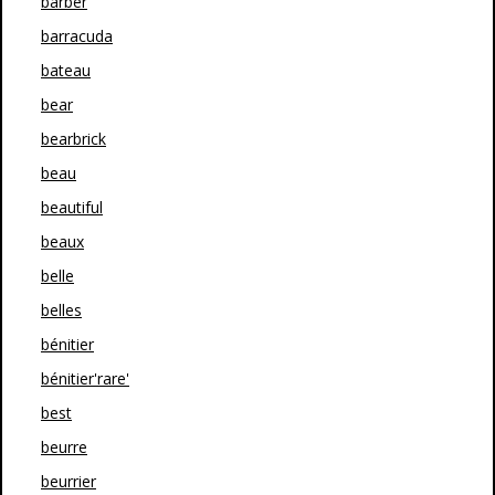
barber
barracuda
bateau
bear
bearbrick
beau
beautiful
beaux
belle
belles
bénitier
bénitier'rare'
best
beurre
beurrier