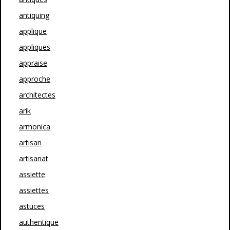
antiquing
applique
appliques
appraise
approche
architectes
arik
armonica
artisan
artisanat
assiette
assiettes
astuces
authentique