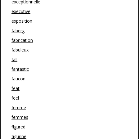
exceptionnelle
executive
exposition
faberg
fabrication
fabuleux
fall
fantastic
faucon
feat
feel
femme
femmes
figured
figurine