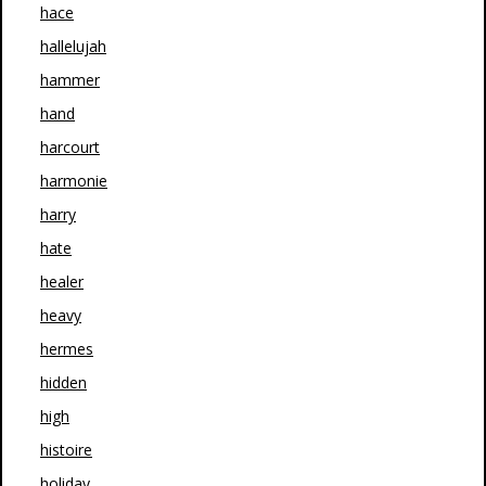
hace
hallelujah
hammer
hand
harcourt
harmonie
harry
hate
healer
heavy
hermes
hidden
high
histoire
holiday