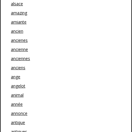
alsace
amazing
amiante
ancien
ancienes
ancienne
anciennes
anciens
ange
angelot
animal
année
annonce
antique
antiques