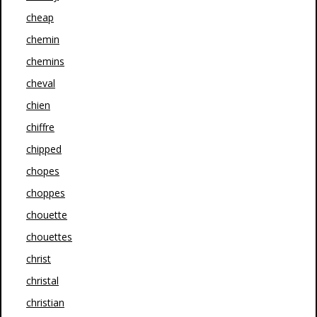
cheap
chemin
chemins
cheval
chien
chiffre
chipped
chopes
choppes
chouette
chouettes
christ
christal
christian