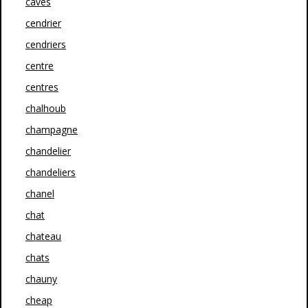
caves
cendrier
cendriers
centre
centres
chalhoub
champagne
chandelier
chandeliers
chanel
chat
chateau
chats
chauny
cheap