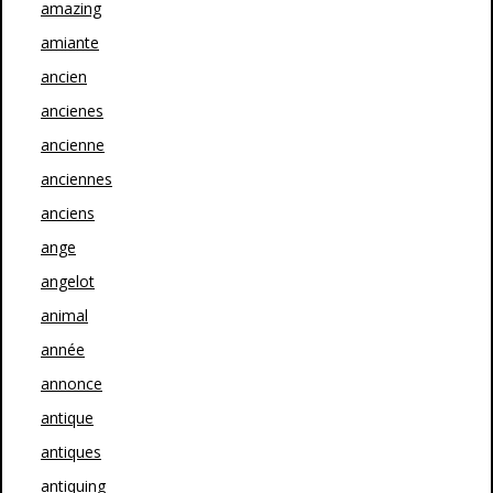
amazing
amiante
ancien
ancienes
ancienne
anciennes
anciens
ange
angelot
animal
année
annonce
antique
antiques
antiquing