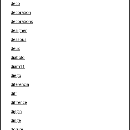
déco
décoration
décorations
designer
dessous
deux
diabolo
diam11
diego
diferencia
diff
diffrence
diggin
dinge
dorure