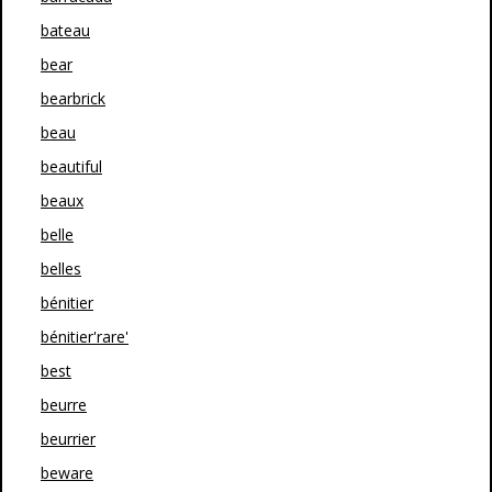
bateau
bear
bearbrick
beau
beautiful
beaux
belle
belles
bénitier
bénitier'rare'
best
beurre
beurrier
beware