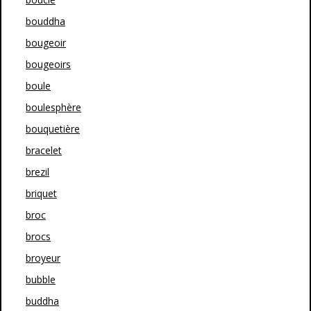
bouddha
bougeoir
bougeoirs
boule
boulesphère
bouquetière
bracelet
brezil
briquet
broc
brocs
broyeur
bubble
buddha