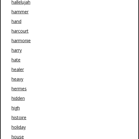
hallelujah
hammer
hand
harcourt
harmonie
harry
hate
healer
heavy
hermes
hidden
high
histoire
holiday
house