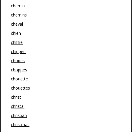
chemin
chemins
cheval
chien
chiffre
chipped
chopes
choppes
chouette
chouettes
christ
christal
christian
christmas