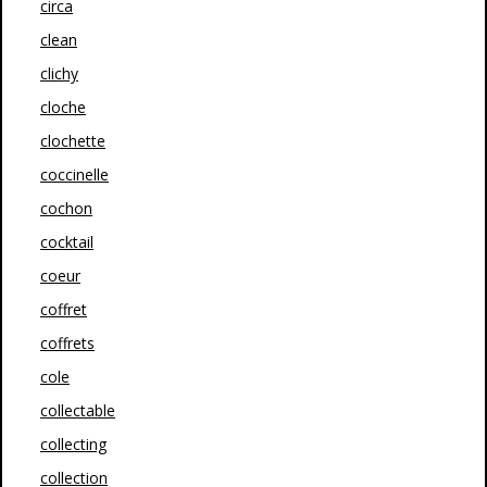
circa
clean
clichy
cloche
clochette
coccinelle
cochon
cocktail
coeur
coffret
coffrets
cole
collectable
collecting
collection