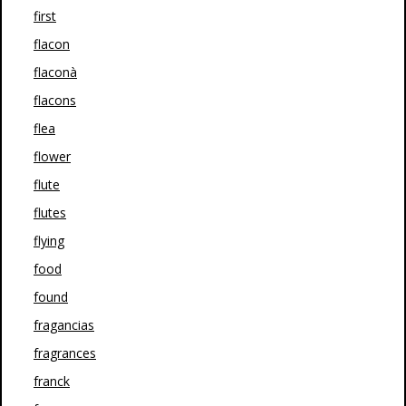
first
flacon
flaconà
flacons
flea
flower
flute
flutes
flying
food
found
fragancias
fragrances
franck