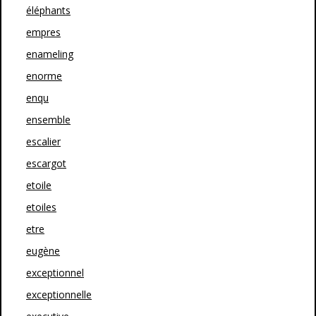
éléphants
empres
enameling
enorme
enqu
ensemble
escalier
escargot
etoile
etoiles
etre
eugène
exceptionnel
exceptionnelle