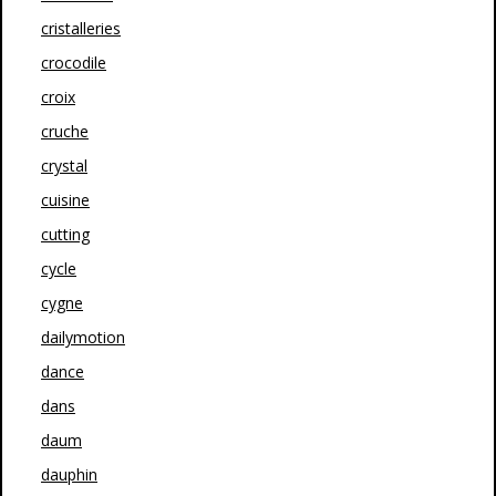
cristalleries
crocodile
croix
cruche
crystal
cuisine
cutting
cycle
cygne
dailymotion
dance
dans
daum
dauphin