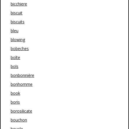
bicchiere
biscuit
biscuits
bleu
blowing
bobeches
boîte
bols
bonbonnière
bonhomme
book
boris
borosilicate
bouchon
boucle