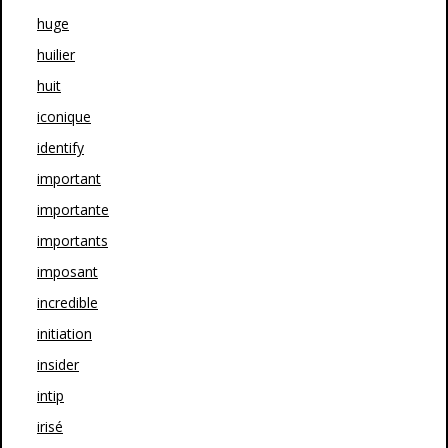
huge
huilier
huit
iconique
identify
important
importante
importants
imposant
incredible
initiation
insider
intip
irisé