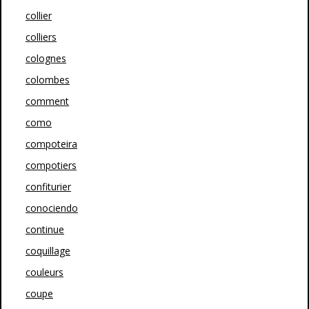
collier
colliers
colognes
colombes
comment
como
compoteira
compotiers
confiturier
conociendo
continue
coquillage
couleurs
coupe