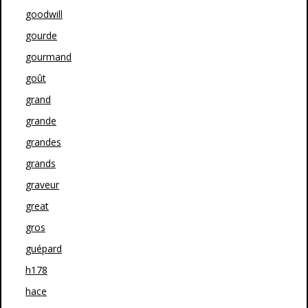
goodwill
gourde
gourmand
goût
grand
grande
grandes
grands
graveur
great
gros
guépard
h178
hace