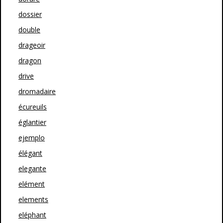
dossier
double
drageoir
dragon
drive
dromadaire
écureuils
églantier
ejemplo
élégant
elegante
elément
elements
eléphant