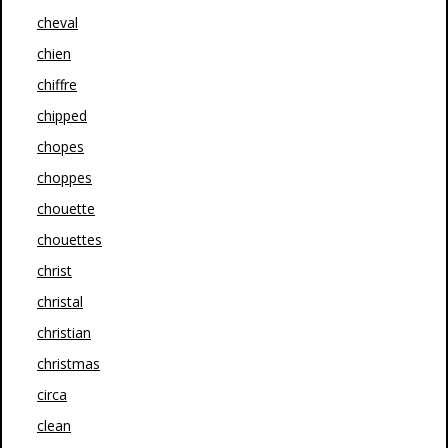
cheval
chien
chiffre
chipped
chopes
choppes
chouette
chouettes
christ
christal
christian
christmas
circa
clean