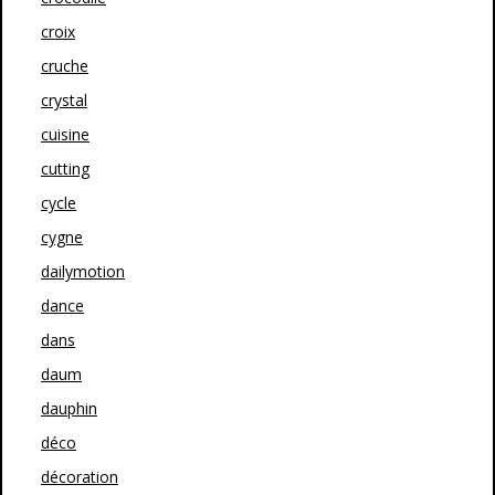
croix
cruche
crystal
cuisine
cutting
cycle
cygne
dailymotion
dance
dans
daum
dauphin
déco
décoration