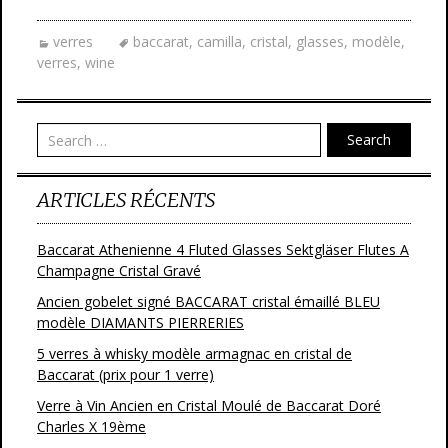
e
itt
ai
ta
verres
baccarat
,
camilla
,
cristal
,
glasses
,
modèle
,
b
er
l
g
verres
,
wine
o
er
o
Search
k
ARTICLES RÉCENTS
Baccarat Athenienne 4 Fluted Glasses Sektgläser Flutes A
Champagne Cristal Gravé
Ancien gobelet signé BACCARAT cristal émaillé BLEU
modèle DIAMANTS PIERRERIES
5 verres à whisky modèle armagnac en cristal de
Baccarat (prix pour 1 verre)
Verre à Vin Ancien en Cristal Moulé de Baccarat Doré
Charles X 19ème