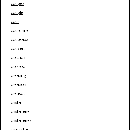
coupes
couple
cour
couronne
couteaux
couvert
crachoir
craziest
creating
creation
creusot
cristal
cristallerie
cristalleries
crocodile