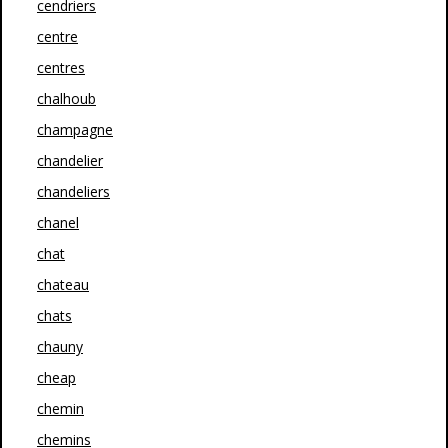
cendriers
centre
centres
chalhoub
champagne
chandelier
chandeliers
chanel
chat
chateau
chats
chauny
cheap
chemin
chemins