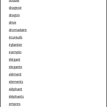
double
drageoir
dragon
drive
dromadaire
écureuils
églantier
ejemplo
élégant
elegante
elément
elements
eléphant
éléphants
empres