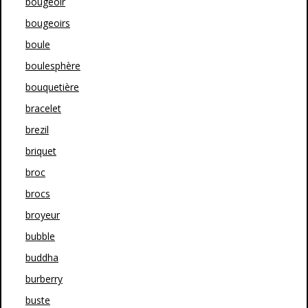
bougeoir
bougeoirs
boule
boulesphère
bouquetière
bracelet
brezil
briquet
broc
brocs
broyeur
bubble
buddha
burberry
buste