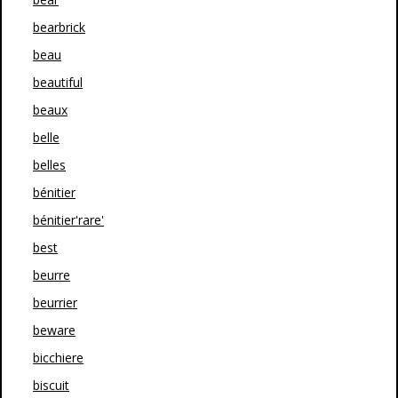
bearbrick
beau
beautiful
beaux
belle
belles
bénitier
bénitier'rare'
best
beurre
beurrier
beware
bicchiere
biscuit