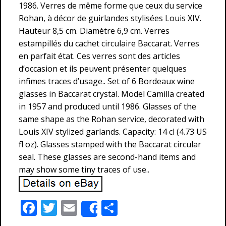
1986. Verres de même forme que ceux du service
Rohan, à décor de guirlandes stylisées Louis XIV.
Hauteur 8,5 cm. Diamètre 6,9 cm. Verres
estampillés du cachet circulaire Baccarat. Verres
en parfait état. Ces verres sont des articles
d’occasion et ils peuvent présenter quelques
infimes traces d’usage.. Set of 6 Bordeaux wine
glasses in Baccarat crystal. Model Camilla created
in 1957 and produced until 1986. Glasses of the
same shape as the Rohan service, decorated with
Louis XIV stylized garlands. Capacity: 14 cl (4.73 US
fl oz). Glasses stamped with the Baccarat circular
seal. These glasses are second-hand items and
may show some tiny traces of use..
F
T
E
P
Share
ac
w
m
ar