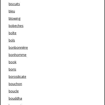
biscuits
bleu
blowing
bobeches
boîte
bols
bonbonnière
bonhomme
book
boris
borosilicate
bouchon
boucle
bouddha