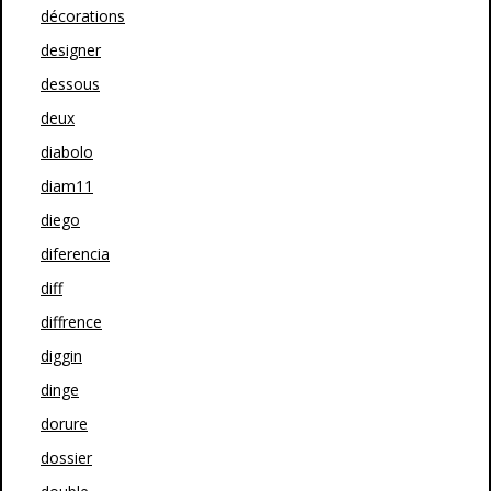
décorations
designer
dessous
deux
diabolo
diam11
diego
diferencia
diff
diffrence
diggin
dinge
dorure
dossier