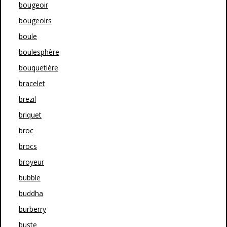
bougeoir
bougeoirs
boule
boulesphère
bouquetière
bracelet
brezil
briquet
broc
brocs
broyeur
bubble
buddha
burberry
buste