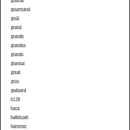
gourmand
goût
grand
grande
grandes
grands
graveur
great
gros
guépard
h178
hace
hallelujah
hammer