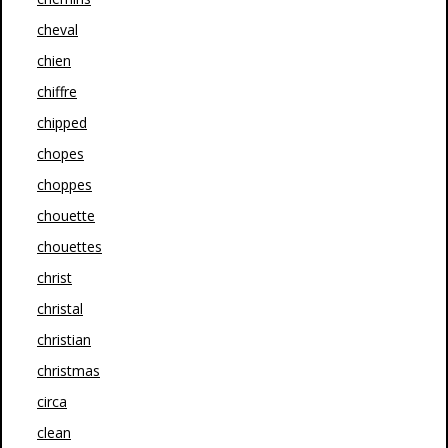
cheval
chien
chiffre
chipped
chopes
choppes
chouette
chouettes
christ
christal
christian
christmas
circa
clean