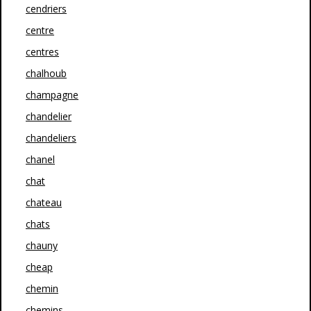
cendriers
centre
centres
chalhoub
champagne
chandelier
chandeliers
chanel
chat
chateau
chats
chauny
cheap
chemin
chemins