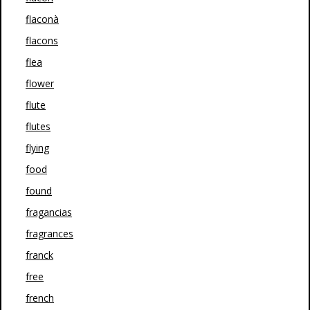
flaconà
flacons
flea
flower
flute
flutes
flying
food
found
fragancias
fragrances
franck
free
french