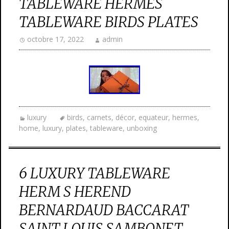
TABLEWARE HERMES
TABLEWARE BIRDS PLATES
octobre 17, 2022
admin
luxury
birds
,
carnets
,
décor
,
equateur
,
hermes
,
home
,
luxury
,
plates
,
tableware
,
unboxing
6 LUXURY TABLEWARE
HERM S HEREND
BERNARDAUD BACCARAT
SAINT LOUIS SAMBONET