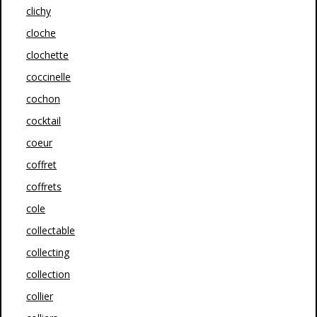
clichy
cloche
clochette
coccinelle
cochon
cocktail
coeur
coffret
coffrets
cole
collectable
collecting
collection
collier