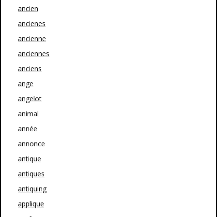
ancien
ancienes
ancienne
anciennes
anciens
ange
angelot
animal
année
annonce
antique
antiques
antiquing
applique