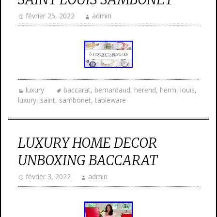
février 25, 2022
admin
luxury
baccarat
,
bernardaud
,
herend
,
herm
,
louis
,
luxury
,
saint
,
sambonet
,
tableware
LUXURY HOME DECOR
UNBOXING BACCARAT
février 3, 2022
admin