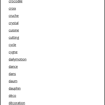
crocodile
croix
cruche
crystal
cuisine
cutting
cycle
cygne
dailymotion
dance
dans
daum
dauphin
déco
décoration