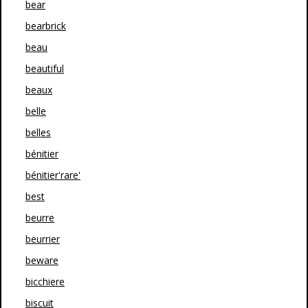
bear
bearbrick
beau
beautiful
beaux
belle
belles
bénitier
bénitier'rare'
best
beurre
beurrier
beware
bicchiere
biscuit