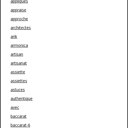
appliques
appraise
approche
architectes
arik
armonica
artisan
artisanat
assiette
assiettes
astuces
authentique
avec
baccarat
baccarat-6