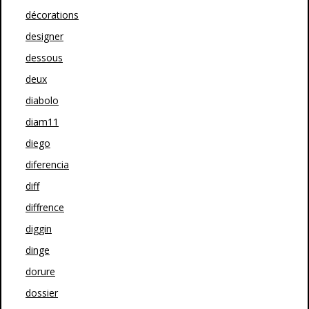
décorations
designer
dessous
deux
diabolo
diam11
diego
diferencia
diff
diffrence
diggin
dinge
dorure
dossier