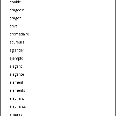
double
drageoir
dragon
drive
dromadaire
écureuils
églantier
ejemplo
élégant
elegante
elément
elements
eléphant
éléphants
empres