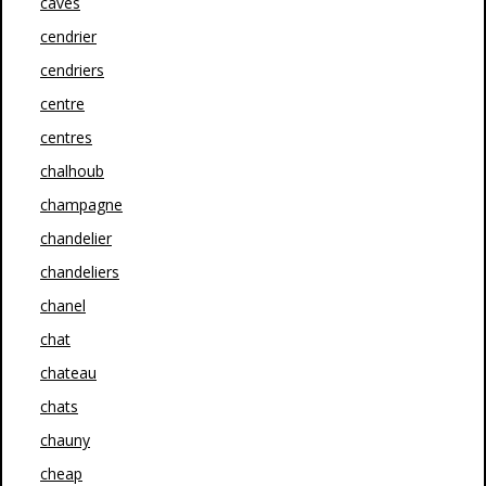
caves
cendrier
cendriers
centre
centres
chalhoub
champagne
chandelier
chandeliers
chanel
chat
chateau
chats
chauny
cheap