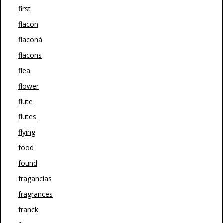
first
flacon
flaconà
flacons
flea
flower
flute
flutes
flying
food
found
fragancias
fragrances
franck