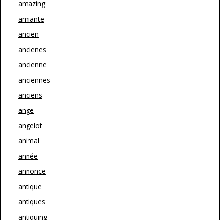
amazing
amiante
ancien
ancienes
ancienne
anciennes
anciens
ange
angelot
animal
année
annonce
antique
antiques
antiquing