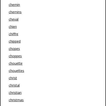
chemin
chemins
cheval
chien
chiffre
chipped
chopes
choppes
chouette
chouettes
christ
christal
christian
christmas