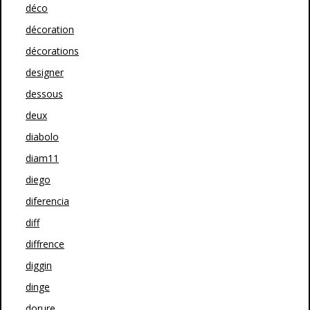
déco
décoration
décorations
designer
dessous
deux
diabolo
diam11
diego
diferencia
diff
diffrence
diggin
dinge
dorure