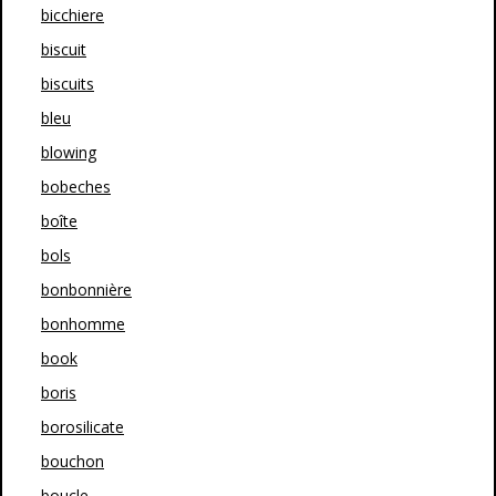
bicchiere
biscuit
biscuits
bleu
blowing
bobeches
boîte
bols
bonbonnière
bonhomme
book
boris
borosilicate
bouchon
boucle