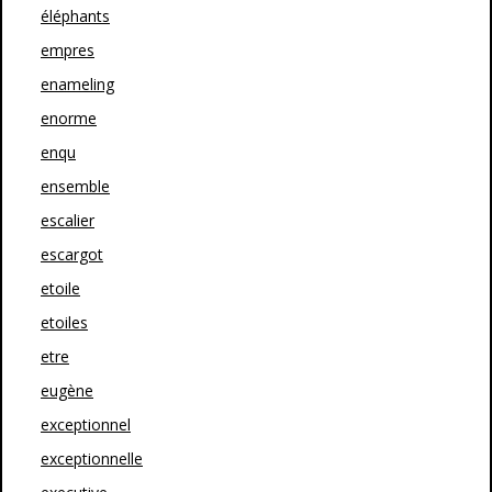
éléphants
empres
enameling
enorme
enqu
ensemble
escalier
escargot
etoile
etoiles
etre
eugène
exceptionnel
exceptionnelle