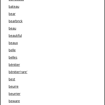
bateau
bear
bearbrick
beau
beautiful
beaux
belle
belles
bénitier
bénitier'rare'
best
beurre
beurrier
beware