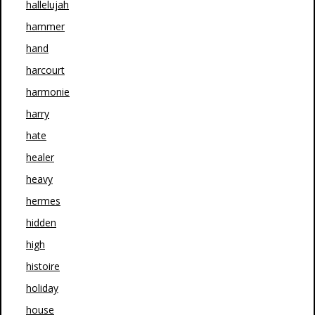
hallelujah
hammer
hand
harcourt
harmonie
harry
hate
healer
heavy
hermes
hidden
high
histoire
holiday
house