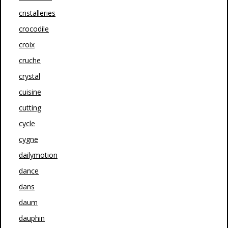
cristalleries
crocodile
croix
cruche
crystal
cuisine
cutting
cycle
cygne
dailymotion
dance
dans
daum
dauphin