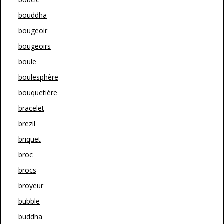
bouddha
bougeoir
bougeoirs
boule
boulesphère
bouquetière
bracelet
brezil
briquet
broc
brocs
broyeur
bubble
buddha