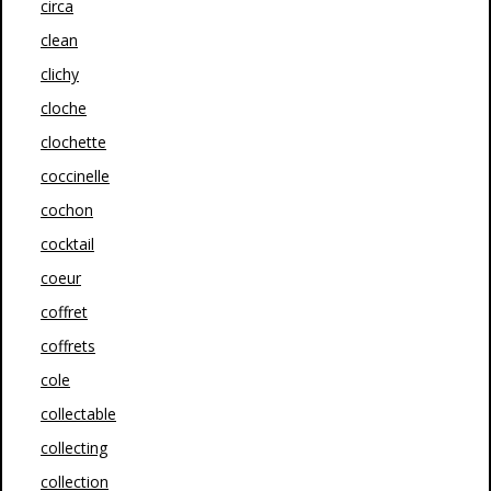
circa
clean
clichy
cloche
clochette
coccinelle
cochon
cocktail
coeur
coffret
coffrets
cole
collectable
collecting
collection