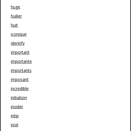
huge
huilier
huit
iconique
identify
important
importante
importants
imposant
incredible
initiation
insider
intip
irisé