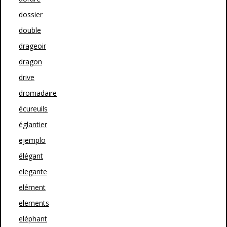
dossier
double
drageoir
dragon
drive
dromadaire
écureuils
églantier
ejemplo
élégant
elegante
elément
elements
eléphant