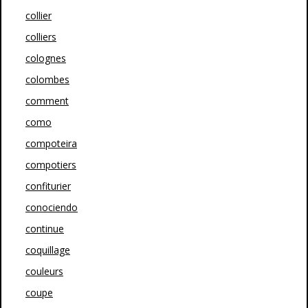
collier
colliers
colognes
colombes
comment
como
compoteira
compotiers
confiturier
conociendo
continue
coquillage
couleurs
coupe