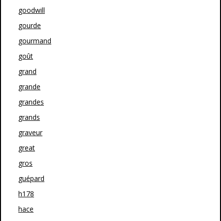
goodwill
gourde
gourmand
goût
grand
grande
grandes
grands
graveur
great
gros
guépard
h178
hace