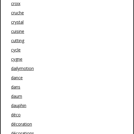
croix
cruche
crystal
cuisine
cutting
cycle
cygne
dailymotion
dance
dans
daum
dauphin
déco
décoration
décorations