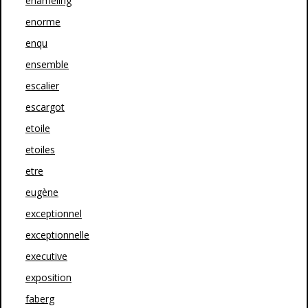
enameling
enorme
enqu
ensemble
escalier
escargot
etoile
etoiles
etre
eugène
exceptionnel
exceptionnelle
executive
exposition
faberg