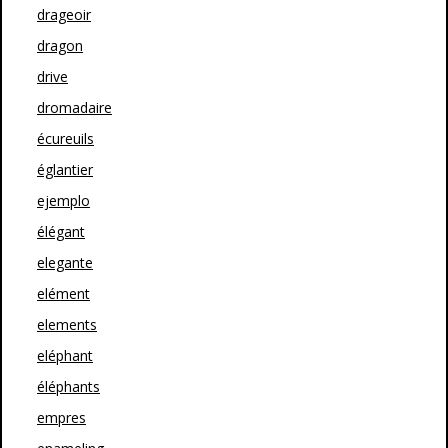
drageoir
dragon
drive
dromadaire
écureuils
églantier
ejemplo
élégant
elegante
elément
elements
eléphant
éléphants
empres