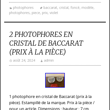
photophores
baccarat
,
cristal
,
foncé
,
modèle
,
photophores
,
piece
,
prix
,
violet
2 PHOTOPHORES EN
CRISTAL DE BACCARAT
(PRIX À LA PIÈCE)
août 24, 2024
admin
1 photophore en cristal de Baccarat (prix à la
pièce). Estampillé de la marque. Prix à la pièce /
pour un article. Dimensions : hauteur : 7 cm.