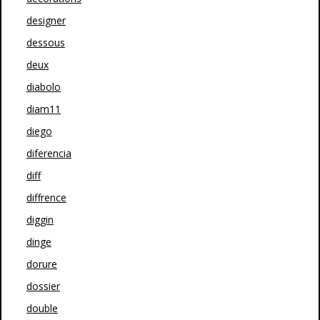
designer
dessous
deux
diabolo
diam11
diego
diferencia
diff
diffrence
diggin
dinge
dorure
dossier
double