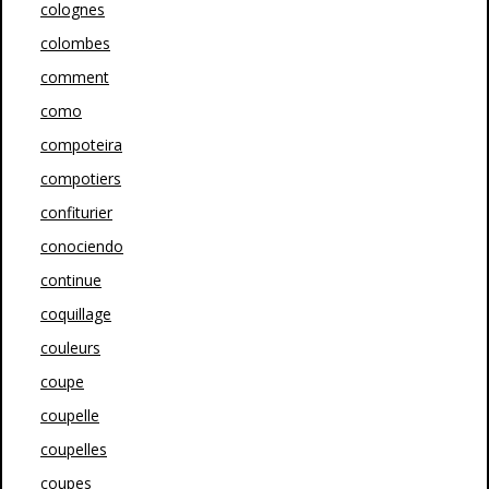
colognes
colombes
comment
como
compoteira
compotiers
confiturier
conociendo
continue
coquillage
couleurs
coupe
coupelle
coupelles
coupes