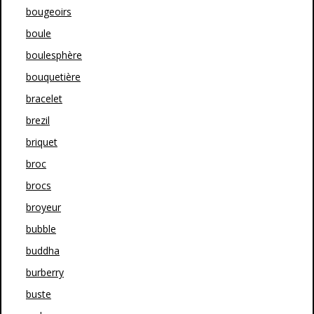
bougeoirs
boule
boulesphère
bouquetière
bracelet
brezil
briquet
broc
brocs
broyeur
bubble
buddha
burberry
buste