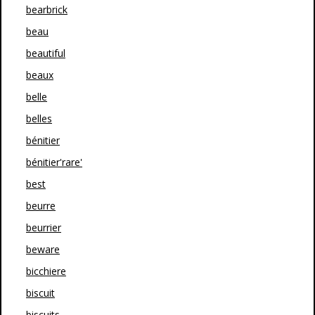
bearbrick
beau
beautiful
beaux
belle
belles
bénitier
bénitier'rare'
best
beurre
beurrier
beware
bicchiere
biscuit
biscuits