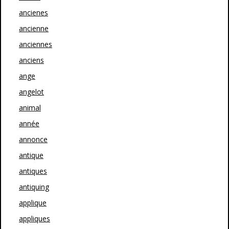
ancienes
ancienne
anciennes
anciens
ange
angelot
animal
année
annonce
antique
antiques
antiquing
applique
appliques