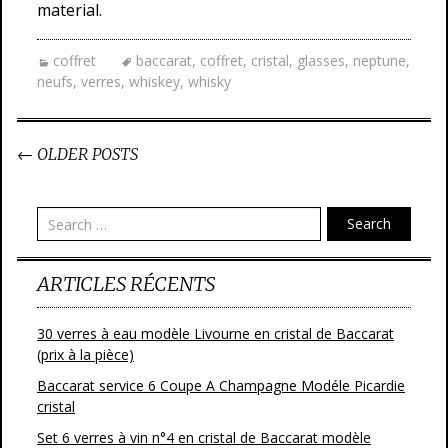
material.
coffret
baccarat
,
coffret
,
cristal
,
glasses
,
neptune
,
neufs
,
verres
,
whiskey
,
whisky
←
OLDER POSTS
Post navigation
Search
ARTICLES RÉCENTS
30 verres à eau modèle Livourne en cristal de Baccarat
(prix à la pièce)
Baccarat service 6 Coupe A Champagne Modéle Picardie
cristal
Set 6 verres à vin n°4 en cristal de Baccarat modèle