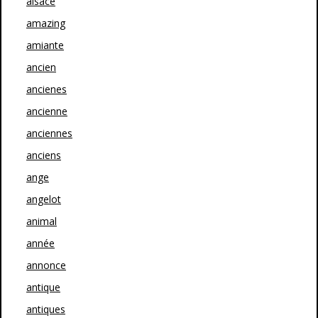
alsace
amazing
amiante
ancien
ancienes
ancienne
anciennes
anciens
ange
angelot
animal
année
annonce
antique
antiques