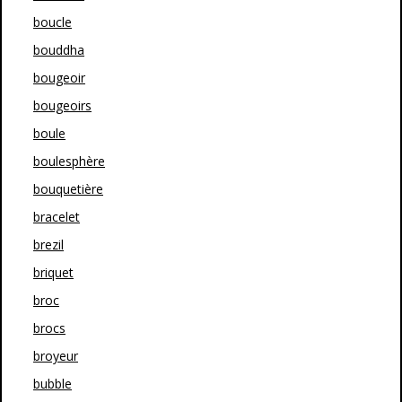
boucle
bouddha
bougeoir
bougeoirs
boule
boulesphère
bouquetière
bracelet
brezil
briquet
broc
brocs
broyeur
bubble