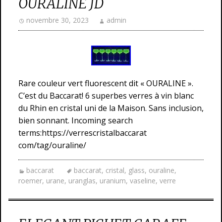
OURALINE JD
novembre 30, 2023
admin
Rare couleur vert fluorescent dit « OURALINE ».
C’est du Baccarat! 6 superbes verres à vin blanc
du Rhin en cristal uni de la Maison. Sans inclusion,
bien sonnant. Incoming search
terms:https://verrescristalbaccarat
com/tag/ouraline/
baccarat
baccarat
,
cristal
,
glass
,
ouraline
,
roemer
,
urane
,
uranglas
,
uranium
,
vaseline
,
verre