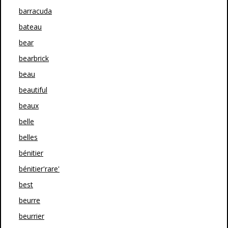
barracuda
bateau
bear
bearbrick
beau
beautiful
beaux
belle
belles
bénitier
bénitier'rare'
best
beurre
beurrier