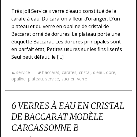
Très joli Service « verre d’eau » constitué de la
carafe à eau. Du carafon à fleur d’oranger. D’un
plateau et du verre en opaline de cristal de
Baccarat orné de dorures. Le plateau porte une
étiquette Baccarat. Les dorures principales sont
en parfait état, Petites usures sur les fins liserés
Seul petit défaut, le […]
service
baccarat
,
carafes
,
cristal
,
d'eau
,
dore
,
opaline
,
plateau
,
service
,
sucrier
,
verre
6 VERRES À EAU EN CRISTAL
DE BACCARAT MODÈLE
CARCASSONNE B