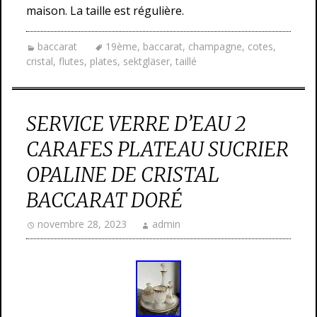
maison. La taille est régulière.
baccarat
19ème
,
baccarat
,
champagne
,
cotes
,
cristal
,
flutes
,
plates
,
sektgläser
,
taillé
SERVICE VERRE D’EAU 2
CARAFES PLATEAU SUCRIER
OPALINE DE CRISTAL
BACCARAT DORÉ
novembre 28, 2023
admin