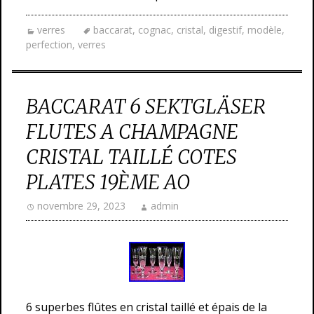
verres
baccarat
,
cognac
,
cristal
,
digestif
,
modèle
,
perfection
,
verres
BACCARAT 6 SEKTGLÄSER
FLUTES A CHAMPAGNE
CRISTAL TAILLÉ COTES
PLATES 19ÈME AO
novembre 29, 2023
admin
6 superbes flûtes en cristal taillé et épais de la