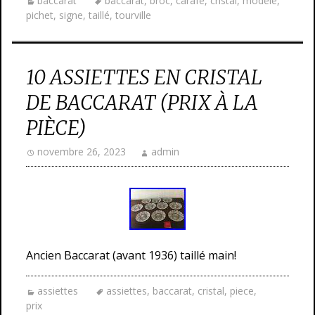
baccarat
baccarat
,
broc
,
carafe
,
cristal
,
modèle
,
pichet
,
signe
,
taillé
,
tourville
10 ASSIETTES EN CRISTAL
DE BACCARAT (PRIX À LA
PIÈCE)
novembre 26, 2023
admin
Ancien Baccarat (avant 1936) taillé main!
assiettes
assiettes
,
baccarat
,
cristal
,
piece
,
prix