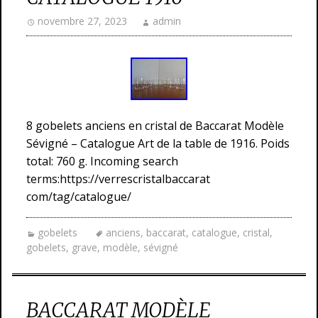
novembre 27, 2023
admin
8 gobelets anciens en cristal de Baccarat Modèle
Sévigné – Catalogue Art de la table de 1916. Poids
total: 760 g. Incoming search
terms:https://verrescristalbaccarat
com/tag/catalogue/
gobelets
anciens
,
baccarat
,
catalogue
,
cristal
,
gobelets
,
grave
,
modèle
,
sévigné
BACCARAT MODÈLE