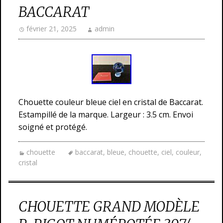
BACCARAT
février 21, 2025
admin
Chouette couleur bleue ciel en cristal de Baccarat.
Estampillé de la marque. Largeur : 3.5 cm. Envoi
soigné et protégé.
chouette
baccarat
,
bleue
,
chouette
,
ciel
,
couleur
,
cristal
CHOUETTE GRAND MODÈLE