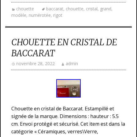
chouette
baccarat
,
chouette
,
cristal
,
grand
,
modèle
,
numérotée
,
rigot
CHOUETTE EN CRISTAL DE
BACCARAT
novembre 28, 2022
admin
Chouette en cristal de Baccarat. Estampillé et
signée de la marque. Dimensions : hauteur : 5.5
cm. Envoi protégé et sécurisé. Cet item est dans la
catégorie « Céramiques, verres\Verre,