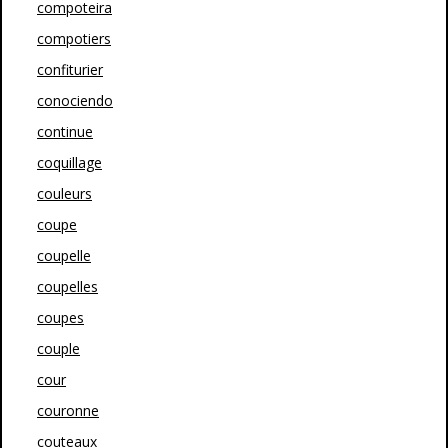
compoteira
compotiers
confiturier
conociendo
continue
coquillage
couleurs
coupe
coupelle
coupelles
coupes
couple
cour
couronne
couteaux