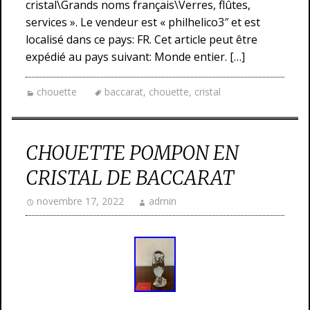
cristal\Grands noms français\Verres, flûtes,
services ». Le vendeur est « philhelico3″ et est
localisé dans ce pays: FR. Cet article peut être
expédié au pays suivant: Monde entier. […]
chouette
baccarat
,
chouette
,
cristal
CHOUETTE POMPON EN
CRISTAL DE BACCARAT
novembre 17, 2022
admin