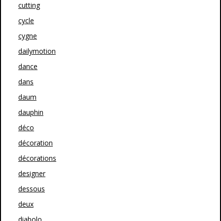
cutting
cycle
cygne
dailymotion
dance
dans
daum
dauphin
déco
décoration
décorations
designer
dessous
deux
diabolo