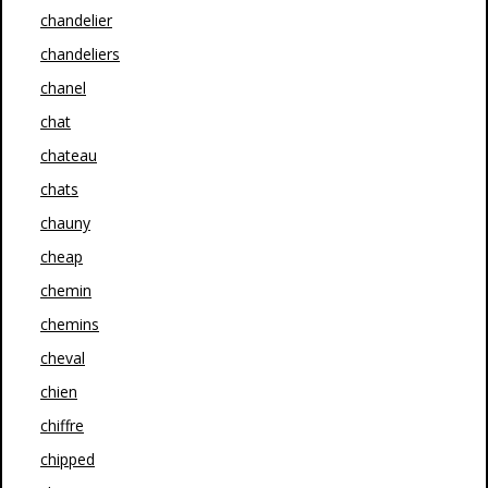
chandelier
chandeliers
chanel
chat
chateau
chats
chauny
cheap
chemin
chemins
cheval
chien
chiffre
chipped