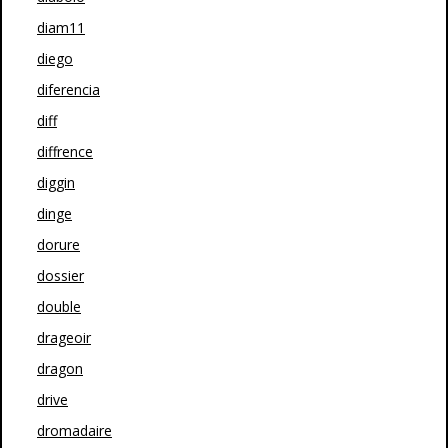
diam11
diego
diferencia
diff
diffrence
diggin
dinge
dorure
dossier
double
drageoir
dragon
drive
dromadaire