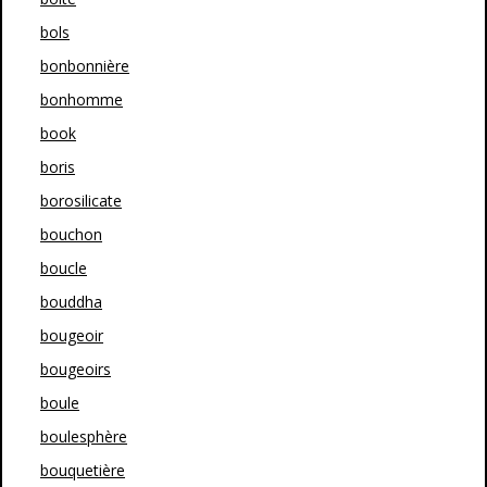
bols
bonbonnière
bonhomme
book
boris
borosilicate
bouchon
boucle
bouddha
bougeoir
bougeoirs
boule
boulesphère
bouquetière