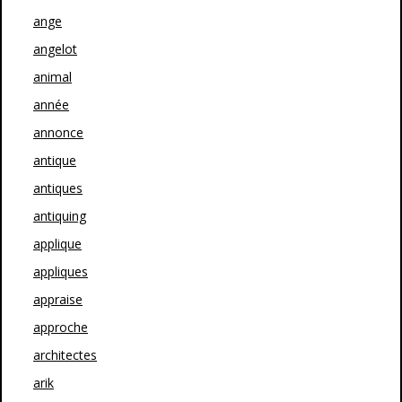
ange
angelot
animal
année
annonce
antique
antiques
antiquing
applique
appliques
appraise
approche
architectes
arik