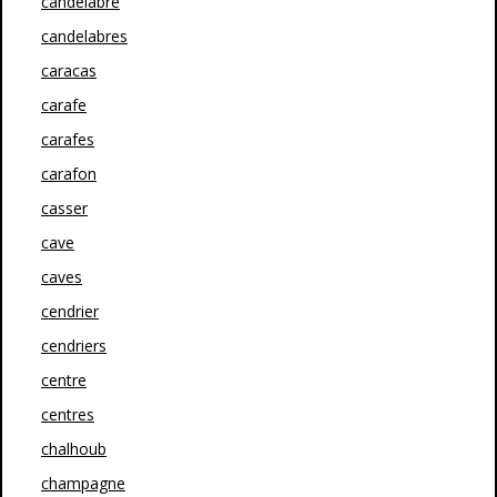
candélabre
candelabres
caracas
carafe
carafes
carafon
casser
cave
caves
cendrier
cendriers
centre
centres
chalhoub
champagne