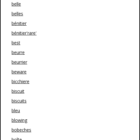
belle
belles
bénitier
bénitier'rare'
best
beurre
beurrier
beware
bicchiere
biscuit
biscuits
bleu
blowing
bobeches
boîte