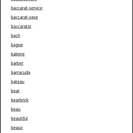
baccarat-service
baccarat-vase
baccaratst
bach
bague
baleine
barber
barracuda
bateau
bear
bearbrick
beau
beautiful
beaux