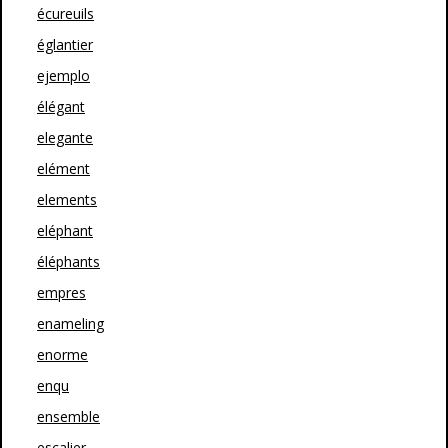
écureuils
églantier
ejemplo
élégant
elegante
elément
elements
eléphant
éléphants
empres
enameling
enorme
enqu
ensemble
escalier