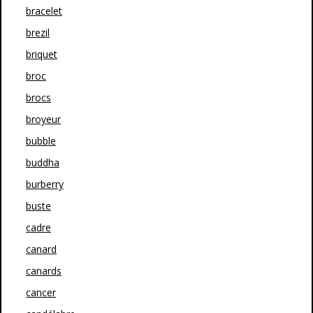
bracelet
brezil
briquet
broc
brocs
broyeur
bubble
buddha
burberry
buste
cadre
canard
canards
cancer