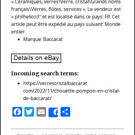
« Céramiques, verres\Verre, cristal\Grands noms
français\Verres, flûtes, services ». Le vendeur est
« philhelico3″ et est localisé dans ce pays: FR. Cet
article peut être expédié au pays suivant: Monde
entier.
Marque: Baccarat
Incoming search terms:
https://verrescristalbaccarat
com/2022/11/chouette-pompon-en-cristal-
de-baccarat/
F
T
E
P
Share
ac
w
m
ar
e
itt
ai
ta