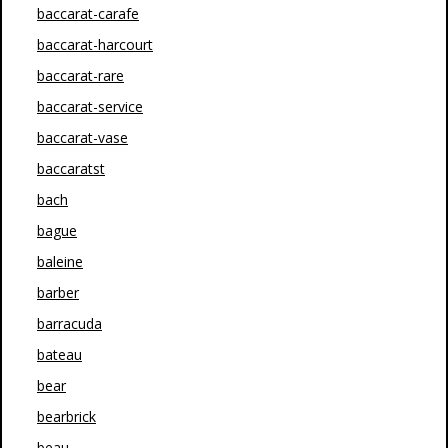
baccarat-carafe
baccarat-harcourt
baccarat-rare
baccarat-service
baccarat-vase
baccaratst
bach
bague
baleine
barber
barracuda
bateau
bear
bearbrick
beau