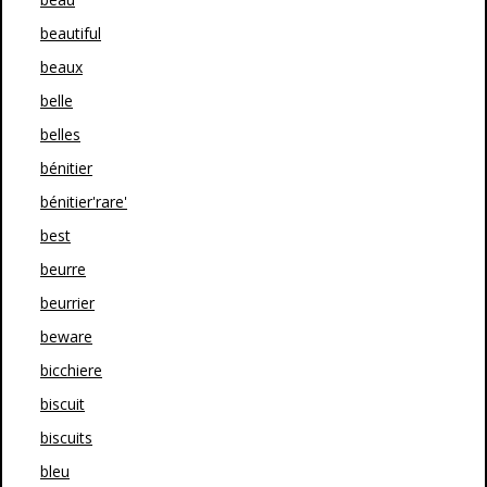
beautiful
beaux
belle
belles
bénitier
bénitier'rare'
best
beurre
beurrier
beware
bicchiere
biscuit
biscuits
bleu