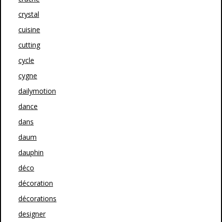
crystal
cuisine
cutting
cycle
cygne
dailymotion
dance
dans
daum
dauphin
déco
décoration
décorations
designer