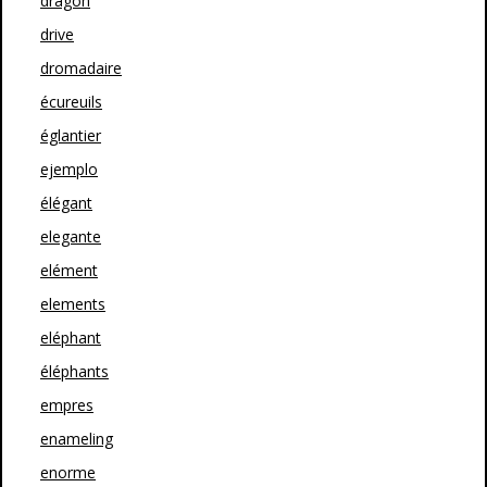
dragon
drive
dromadaire
écureuils
églantier
ejemplo
élégant
elegante
elément
elements
eléphant
éléphants
empres
enameling
enorme