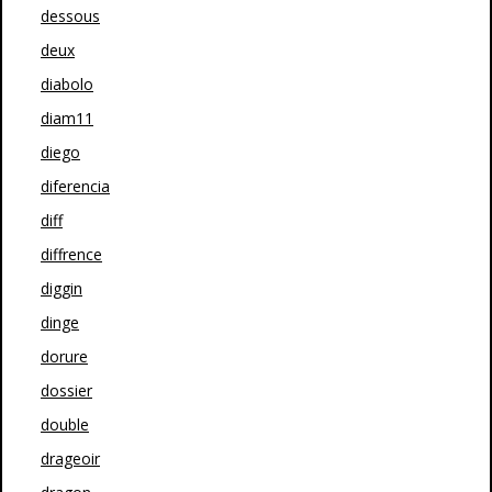
dessous
deux
diabolo
diam11
diego
diferencia
diff
diffrence
diggin
dinge
dorure
dossier
double
drageoir