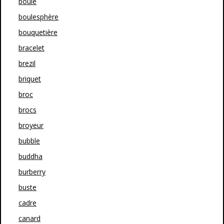
boule
boulesphère
bouquetière
bracelet
brezil
briquet
broc
brocs
broyeur
bubble
buddha
burberry
buste
cadre
canard