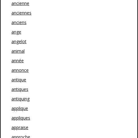
ancienne
anciennes
anciens
ange
angelot
animal
année
annonce
antique
antiques
antiquing
applique
appliques
appraise
approche