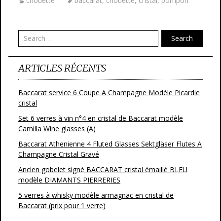
chouette
baccarat
,
chouette
,
cristal
,
pompon
b
er
l
g
o
er
o
Search
k
ARTICLES RÉCENTS
Baccarat service 6 Coupe A Champagne Modéle Picardie
cristal
Set 6 verres à vin n°4 en cristal de Baccarat modèle
Camilla Wine glasses (A)
Baccarat Athenienne 4 Fluted Glasses Sektgläser Flutes A
Champagne Cristal Gravé
Ancien gobelet signé BACCARAT cristal émaillé BLEU
modèle DIAMANTS PIERRERIES
5 verres à whisky modèle armagnac en cristal de
Baccarat (prix pour 1 verre)