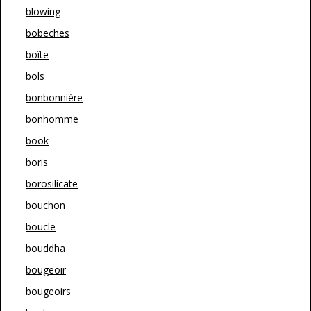
blowing
bobeches
boîte
bols
bonbonnière
bonhomme
book
boris
borosilicate
bouchon
boucle
bouddha
bougeoir
bougeoirs