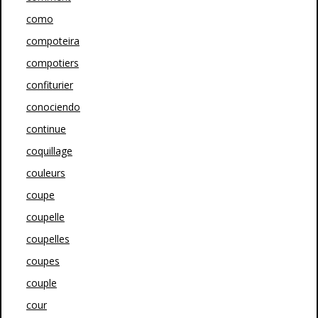
como
compoteira
compotiers
confiturier
conociendo
continue
coquillage
couleurs
coupe
coupelle
coupelles
coupes
couple
cour