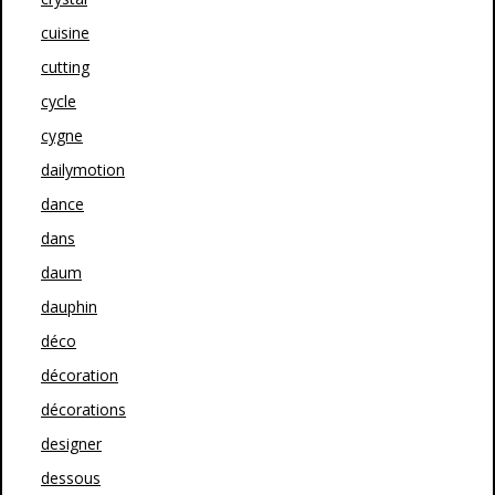
cuisine
cutting
cycle
cygne
dailymotion
dance
dans
daum
dauphin
déco
décoration
décorations
designer
dessous