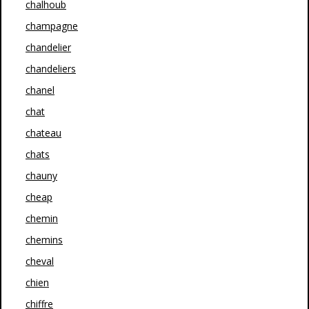
chalhoub
champagne
chandelier
chandeliers
chanel
chat
chateau
chats
chauny
cheap
chemin
chemins
cheval
chien
chiffre