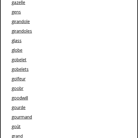
gazelle
gens
girandole
girandoles
glass
globe
gobelet
gobelets
golfeur
goobr
goodwill
gourde
gourmand
goût
grand