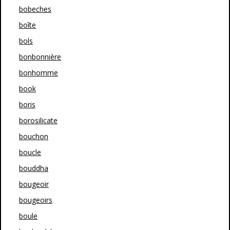
bobeches
boîte
bols
bonbonnière
bonhomme
book
boris
borosilicate
bouchon
boucle
bouddha
bougeoir
bougeoirs
boule