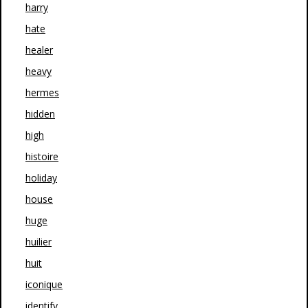
harry
hate
healer
heavy
hermes
hidden
high
histoire
holiday
house
huge
huilier
huit
iconique
identify