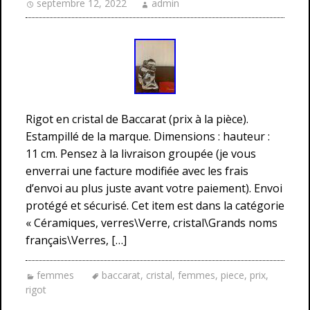
septembre 12, 2022
admin
Rigot en cristal de Baccarat (prix à la pièce).
Estampillé de la marque. Dimensions : hauteur :
11 cm. Pensez à la livraison groupée (je vous
enverrai une facture modifiée avec les frais
d’envoi au plus juste avant votre paiement). Envoi
protégé et sécurisé. Cet item est dans la catégorie
« Céramiques, verres\Verre, cristal\Grands noms
français\Verres, […]
femmes
baccarat
,
cristal
,
femmes
,
piece
,
prix
,
rigot