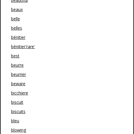
beautiful
beaux
belle
belles
bénitier
bénitier'rare'
best
beurre
beurrier
beware
bicchiere
biscuit
biscuits
bleu
blowing