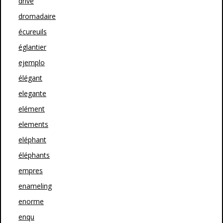
drive
dromadaire
écureuils
églantier
ejemplo
élégant
elegante
elément
elements
eléphant
éléphants
empres
enameling
enorme
enqu