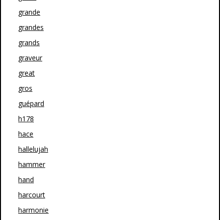
grande
grandes
grands
graveur
great
gros
guépard
h178
hace
hallelujah
hammer
hand
harcourt
harmonie