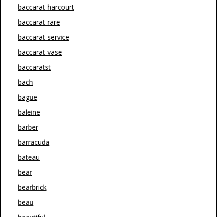
baccarat-harcourt
baccarat-rare
baccarat-service
baccarat-vase
baccaratst
bach
bague
baleine
barber
barracuda
bateau
bear
bearbrick
beau