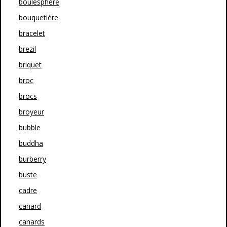
boulesphère
bouquetière
bracelet
brezil
briquet
broc
brocs
broyeur
bubble
buddha
burberry
buste
cadre
canard
canards