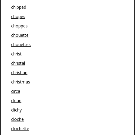
chipped
chopes
choppes
chouette
chouettes
christ
christal
christian
christmas
circa
clean
clichy
cloche
clochette