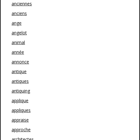
anciennes
anciens
ange
angelot
animal
année
annonce
antique
antiques
antiquing
applique
appliques
appraise
approche
architectes