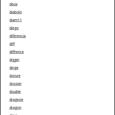
deux
diabolo
diam11
diego
diferencia
diff
diffrence
diggin
dinge
dorure
dossier
double
drageoir
dragon