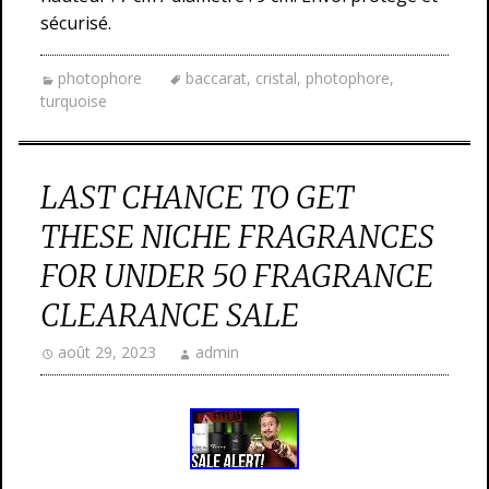
sécurisé.
photophore
baccarat
,
cristal
,
photophore
,
turquoise
LAST CHANCE TO GET
THESE NICHE FRAGRANCES
FOR UNDER 50 FRAGRANCE
CLEARANCE SALE
août 29, 2023
admin