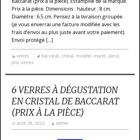
Baccarat (prix à la pièce). Estampillé de la marque.
Prix à la pièce. Dimensions : hauteur : 8 cm.
Diamètre : 6.5 cm. Pensez à la livraison groupée
(je vous enverrai une facture modifiée avec les
frais d’envoi au plus juste avant votre paiement).
Envoi protégé […]
verres
baccarat
,
cristal
,
modèle
,
muret
,
piece
,
prix
,
verres
6 VERRES À DÉGUSTATION
EN CRISTAL DE BACCARAT
(PRIX À LA PIÈCE)
août 28, 2023
admin