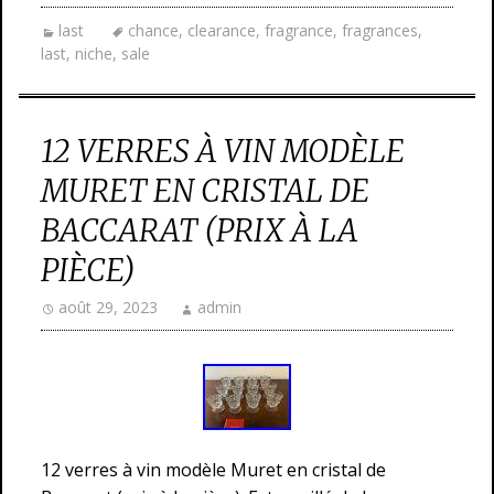
last
chance
,
clearance
,
fragrance
,
fragrances
,
last
,
niche
,
sale
12 VERRES À VIN MODÈLE
MURET EN CRISTAL DE
BACCARAT (PRIX À LA
PIÈCE)
août 29, 2023
admin
12 verres à vin modèle Muret en cristal de