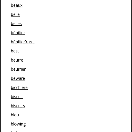
beaux
belle
belles
bénitier
bénitier'rare'
best
beurre
beurrier
beware
bicchiere
biscuit
biscuits
bleu
blowing