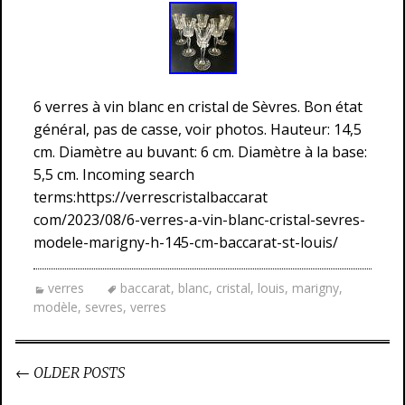
6 verres à vin blanc en cristal de Sèvres. Bon état
général, pas de casse, voir photos. Hauteur: 14,5
cm. Diamètre au buvant: 6 cm. Diamètre à la base:
5,5 cm. Incoming search
terms:https://verrescristalbaccarat
com/2023/08/6-verres-a-vin-blanc-cristal-sevres-
modele-marigny-h-145-cm-baccarat-st-louis/
verres
baccarat
,
blanc
,
cristal
,
louis
,
marigny
,
modèle
,
sevres
,
verres
←
OLDER POSTS
Post navigation