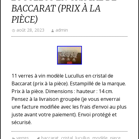
BACCARAT (PRIX À LA
PIÈCE)
août 28, 2023
admin
11 verres à vin modèle Lucullus en cristal de
Baccarat (prix à la pièce). Estampillé de la marque.
Prix à la pièce. Dimensions : hauteur : 14 cm.
Pensez à la livraison groupée (je vous enverrai
une facture modifiée avec les frais d’envoi au plus
juste avant votre paiement). Envoi protégé et
sécurisé.
verres
baccarat
,
cristal
,
lucullus
,
modèle
,
piece
,