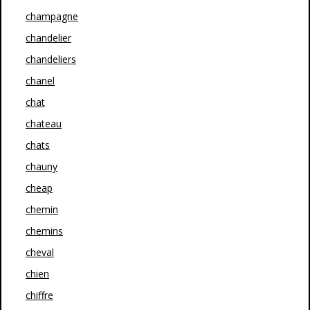
champagne
chandelier
chandeliers
chanel
chat
chateau
chats
chauny
cheap
chemin
chemins
cheval
chien
chiffre