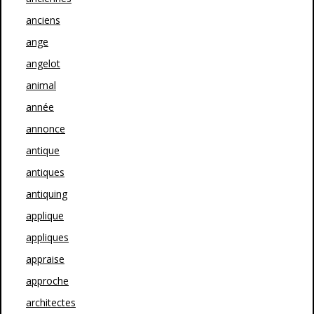
anciens
ange
angelot
animal
année
annonce
antique
antiques
antiquing
applique
appliques
appraise
approche
architectes