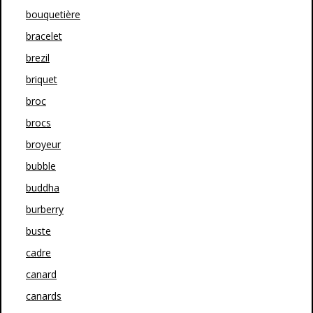
bouquetière
bracelet
brezil
briquet
broc
brocs
broyeur
bubble
buddha
burberry
buste
cadre
canard
canards