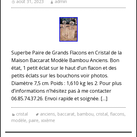
août 31, 2023
admin
Superbe Paire de Grands Flacons en Cristal de la
Maison Baccarat Modèle Bambou Anciens. Bon
état, 1 petit éclat sur le haut d’un flacon et des
petits éclats sur les bouchons voir photos.
Diamètre 7,5 cm. Poids : 1,610 kg les 2. Pour plus
d’informations n’hésitez pas à me contacter
06.85.74.37.26. Envoi rapide et soignée. […]
cristal
anciens
,
baccarat
,
bambou
,
cristal
,
flacons
,
modèle
,
paire
,
xixème