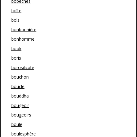
bobeches
boîte
bols
bonbonnière
bonhomme
book
boris
borosilicate
bouchon
boucle
bouddha
bougeoir
bougeoirs
boule
boulesphère