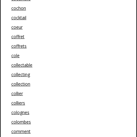
cochon
cocktail
coeur
coffret
coffrets
cole
collectable
collecting
collection
collier
colliers
colognes
colombes
comment