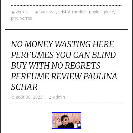
verres
baccarat
,
cristal
,
modèle
,
naples
,
piece
,
prix
,
verres
NO MONEY WASTING HERE
PERFUMES YOU CAN BLIND
BUY WITH NO REGRETS
PERFUME REVIEW PAULINA
SCHAR
août 30, 2023
admin