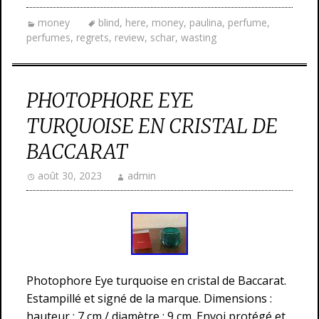
money
blind
,
here
,
money
,
paulina
,
perfume
,
perfumes
,
regrets
,
review
,
schar
,
wasting
PHOTOPHORE EYE
TURQUOISE EN CRISTAL DE
BACCARAT
août 30, 2023
admin
Photophore Eye turquoise en cristal de Baccarat.
Estampillé et signé de la marque. Dimensions :
hauteur : 7 cm / diamètre : 9 cm. Envoi protégé et