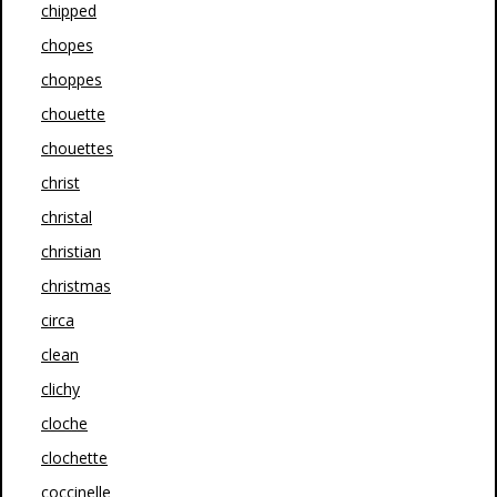
chipped
chopes
choppes
chouette
chouettes
christ
christal
christian
christmas
circa
clean
clichy
cloche
clochette
coccinelle