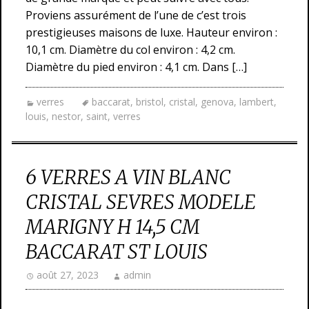
Proviens assurément de l’une de c’est trois
prestigieuses maisons de luxe. Hauteur environ :
10,1 cm. Diamètre du col environ : 4,2 cm.
Diamètre du pied environ : 4,1 cm. Dans […]
verres
baccarat
,
bristol
,
cristal
,
genova
,
lambert
,
louis
,
nestor
,
saint
,
verres
6 VERRES A VIN BLANC
CRISTAL SEVRES MODELE
MARIGNY H 14,5 CM
BACCARAT ST LOUIS
août 27, 2023
admin