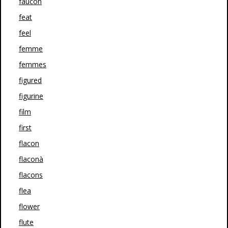
faucon
feat
feel
femme
femmes
figured
figurine
film
first
flacon
flaconà
flacons
flea
flower
flute