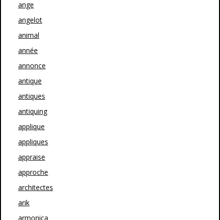
ange
angelot
animal
année
annonce
antique
antiques
antiquing
applique
appliques
appraise
approche
architectes
arik
armonica