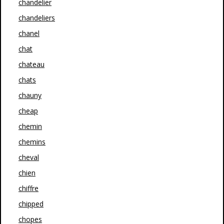
chandelier
chandeliers
chanel
chat
chateau
chats
chauny
cheap
chemin
chemins
cheval
chien
chiffre
chipped
chopes