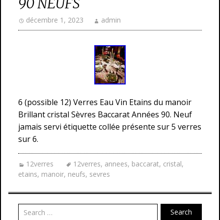
90 NEUFS
décembre 1, 2023
admin
6 (possible 12) Verres Eau Vin Etains du manoir
Brillant cristal Sèvres Baccarat Années 90. Neuf
jamais servi étiquette collée présente sur 5 verres
sur 6.
12verres
12verres
,
annees
,
baccarat
,
cristal
,
etains
,
manoir
,
neufs
,
sevres
Search