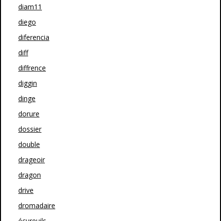
diam11
diego
diferencia
diff
diffrence
diggin
dinge
dorure
dossier
double
drageoir
dragon
drive
dromadaire
écureuils