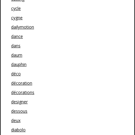
cycle
cygne
dailymotion
dance
dans
daum
dauphin
déco
décoration
décorations
designer
dessous
deux
diabolo