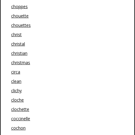
choppes
chouette
chouettes
christ
christal
christian
christmas
circa
clean
clichy
cloche
clochette
coccinelle
cochon