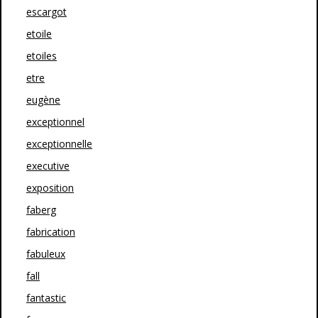
escargot
etoile
etoiles
etre
eugène
exceptionnel
exceptionnelle
executive
exposition
faberg
fabrication
fabuleux
fall
fantastic