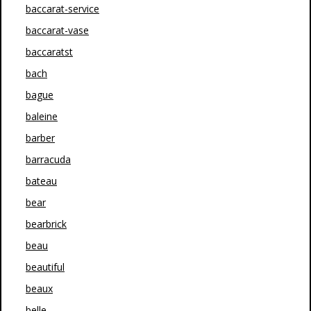
baccarat-service
baccarat-vase
baccaratst
bach
bague
baleine
barber
barracuda
bateau
bear
bearbrick
beau
beautiful
beaux
belle