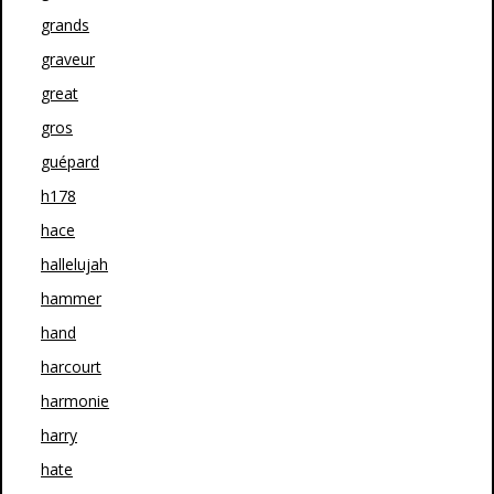
grands
graveur
great
gros
guépard
h178
hace
hallelujah
hammer
hand
harcourt
harmonie
harry
hate