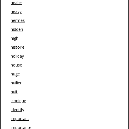
healer
heavy
hermes
hidden
high
histoire
holiday
house
huge
huilier
huit
iconique
identify
important
importante