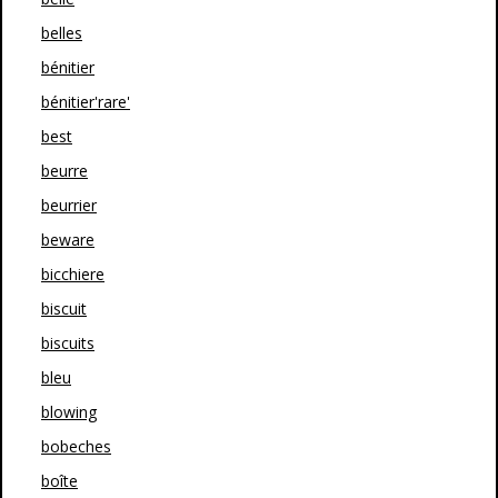
belles
bénitier
bénitier'rare'
best
beurre
beurrier
beware
bicchiere
biscuit
biscuits
bleu
blowing
bobeches
boîte