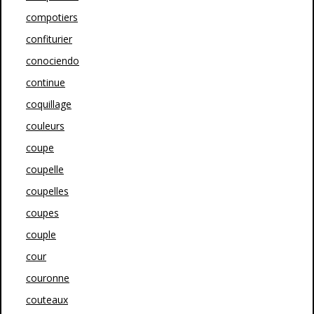
compotiers
confiturier
conociendo
continue
coquillage
couleurs
coupe
coupelle
coupelles
coupes
couple
cour
couronne
couteaux