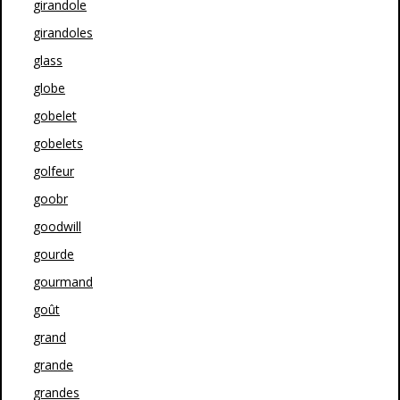
girandole
girandoles
glass
globe
gobelet
gobelets
golfeur
goobr
goodwill
gourde
gourmand
goût
grand
grande
grandes