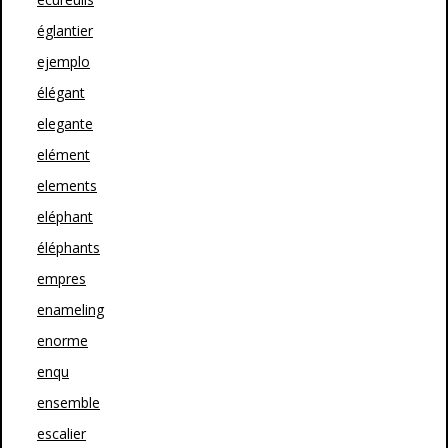
églantier
ejemplo
élégant
elegante
elément
elements
eléphant
éléphants
empres
enameling
enorme
enqu
ensemble
escalier