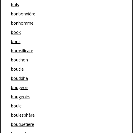
bols
bonbonnière
bonhomme
book
boris
borosilicate
bouchon
boucle
bouddha
bougeoir
bougeoirs
boule
boulesphère
bouquetière