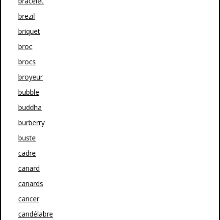
bracelet
brezil
briquet
broc
brocs
broyeur
bubble
buddha
burberry
buste
cadre
canard
canards
cancer
candélabre