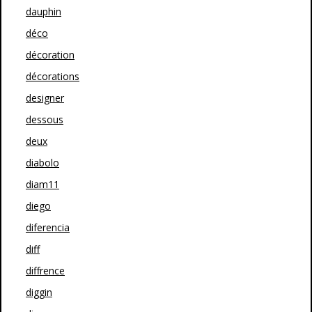
dauphin
déco
décoration
décorations
designer
dessous
deux
diabolo
diam11
diego
diferencia
diff
diffrence
diggin