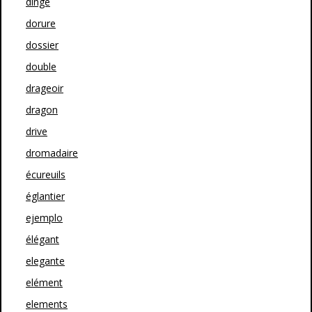
dinge
dorure
dossier
double
drageoir
dragon
drive
dromadaire
écureuils
églantier
ejemplo
élégant
elegante
elément
elements