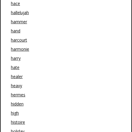
hace
hallelujah
hammer
hand
harcourt
harmonie
harry
hate
healer
heavy
hermes
hidden
high
histoire
holiday