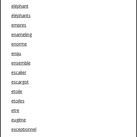
eléphant
éléphants
empres
enameling
enorme
enqu
ensemble
escalier
escargot
etoile
etoiles
etre
eugène
exceptionnel