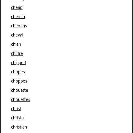
cheap
chemin
chemins
cheval
chien
chiffre
chipped
chopes
choppes
chouette
chouettes
christ
christal
christian