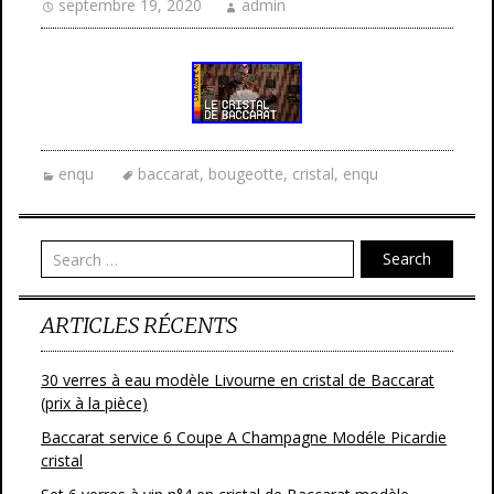
septembre 19, 2020
admin
enqu
baccarat
,
bougeotte
,
cristal
,
enqu
Search
ARTICLES RÉCENTS
30 verres à eau modèle Livourne en cristal de Baccarat
(prix à la pièce)
Baccarat service 6 Coupe A Champagne Modéle Picardie
cristal