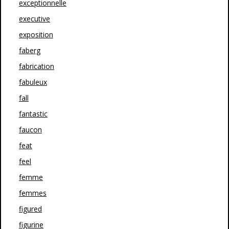
exceptionnelle
executive
exposition
faberg
fabrication
fabuleux
fall
fantastic
faucon
feat
feel
femme
femmes
figured
figurine