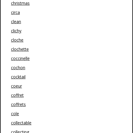
christmas
circa
clean
clichy
cloche
clochette
coccinelle
cochon
cocktail
coeur
coffret
coffrets
cole
collectable
collecting