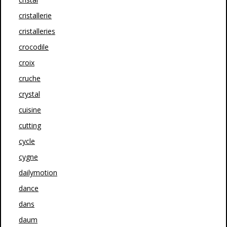
cristallerie
cristalleries
crocodile
croix
cruche
crystal
cuisine
cutting
cycle
cygne
dailymotion
dance
dans
daum