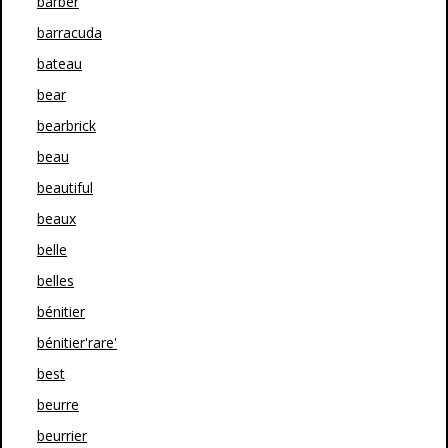
barber
barracuda
bateau
bear
bearbrick
beau
beautiful
beaux
belle
belles
bénitier
bénitier'rare'
best
beurre
beurrier