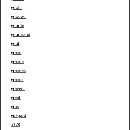
goobr
goodwill
gourde
gourmand
goût
grand
grande
grandes
grands
graveur
great
gros
guépard
h178