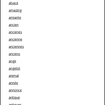
alsace
amazing
amiante
ancien
ancienes
ancienne
anciennes
anciens
ange
angelot
animal
année
annonce
antique
antiques