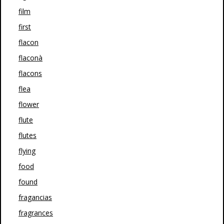
film
first
flacon
flaconà
flacons
flea
flower
flute
flutes
flying
food
found
fragancias
fragrances