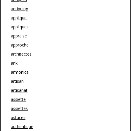
antiquing
applique
appliques
appraise
approche
architectes
arik
armonica
artisan
artisanat
assiette
assiettes
astuces
authentique