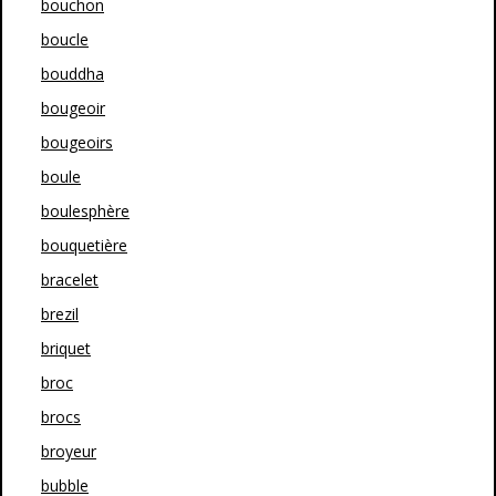
bouchon
boucle
bouddha
bougeoir
bougeoirs
boule
boulesphère
bouquetière
bracelet
brezil
briquet
broc
brocs
broyeur
bubble