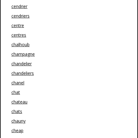
cendrier
cendriers
centre
centres
chalhoub
champagne
chandelier
chandeliers
chanel
chat
chateau
chats
chauny
cheap