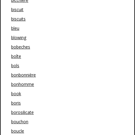
bicchiere
biscuit
biscuits
bleu
blowing
bobeches
boîte
bols
bonbonnière
bonhomme
book
boris
borosilicate
bouchon
boucle