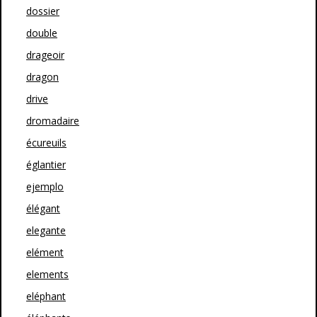
dossier
double
drageoir
dragon
drive
dromadaire
écureuils
églantier
ejemplo
élégant
elegante
elément
elements
eléphant