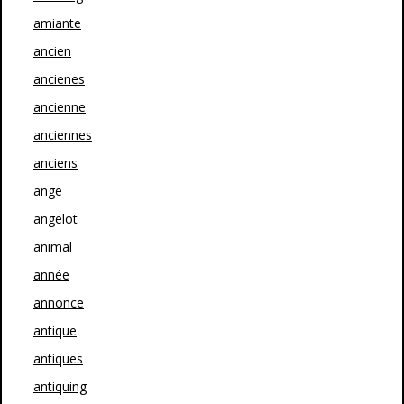
amiante
ancien
ancienes
ancienne
anciennes
anciens
ange
angelot
animal
année
annonce
antique
antiques
antiquing