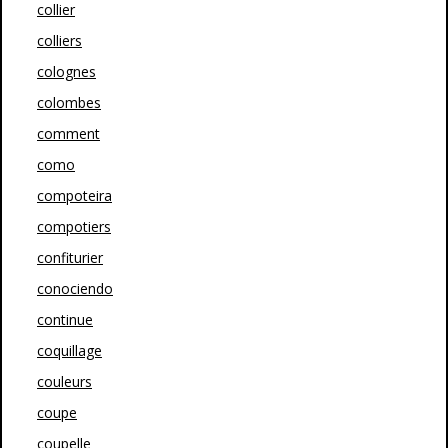
collier
colliers
colognes
colombes
comment
como
compoteira
compotiers
confiturier
conociendo
continue
coquillage
couleurs
coupe
coupelle