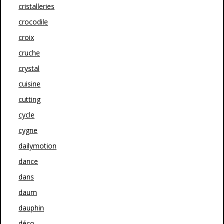
cristalleries
crocodile
croix
cruche
crystal
cuisine
cutting
cycle
cygne
dailymotion
dance
dans
daum
dauphin
déco