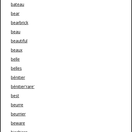
bateau
bear
bearbrick
beau
beautiful
beaux
belle
belles
bénitier
bénitier'rare'
best
beurre
beurrier
beware