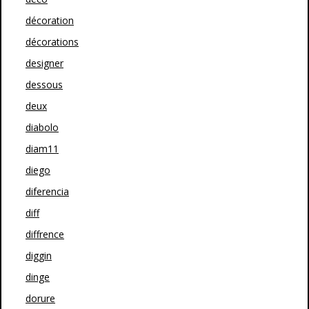
décoration
décorations
designer
dessous
deux
diabolo
diam11
diego
diferencia
diff
diffrence
diggin
dinge
dorure