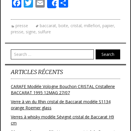
F
T
E
P
Share
ac
w
m
ar
e
itt
ai
ta
presse
baccarat
,
boite
,
cristal
,
millefiori
,
papier
,
b
er
l
g
presse
,
signe
,
sulfure
o
er
o
Search
k
ARTICLES RÉCENTS
CARAFE Modèle Vologne Bouchon CRISTAL Cristallerie
BACCARAT 1995 12MAG 27/07
Verre à vin du Rhin cristal de Baccarat modèle S1134
orange Roemer glass
Verres à whisky modèle Sévigné cristal de Baccarat H9
cm