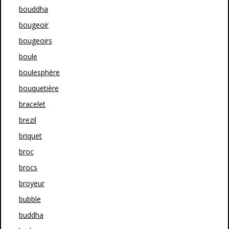
bouddha
bougeoir
bougeoirs
boule
boulesphère
bouquetière
bracelet
brezil
briquet
broc
brocs
broyeur
bubble
buddha