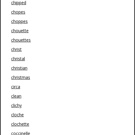
chipped
chopes
choppes
chouette
chouettes
christ
christal
christian
christmas
circa
clean
clichy
cloche
clochette
coccinelle