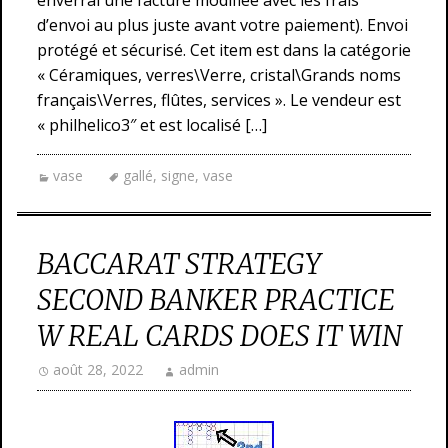
enverrai une facture modifiée avec les frais
d’envoi au plus juste avant votre paiement). Envoi
protégé et sécurisé. Cet item est dans la catégorie
« Céramiques, verres\Verre, cristal\Grands noms
français\Verres, flûtes, services ». Le vendeur est
« philhelico3″ et est localisé […]
vase
gallé
,
signe
,
vase
BACCARAT STRATEGY
SECOND BANKER PRACTICE
W REAL CARDS DOES IT WIN
août 28, 2022
admin