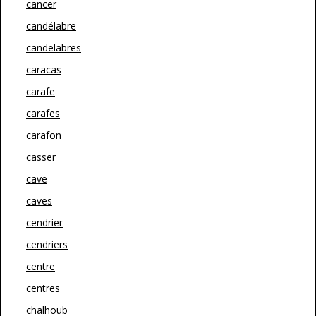
cancer
candélabre
candelabres
caracas
carafe
carafes
carafon
casser
cave
caves
cendrier
cendriers
centre
centres
chalhoub