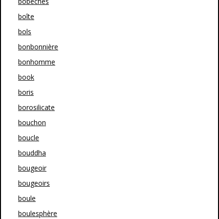
bobeches
boîte
bols
bonbonnière
bonhomme
book
boris
borosilicate
bouchon
boucle
bouddha
bougeoir
bougeoirs
boule
boulesphère