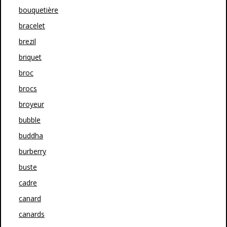
bouquetière
bracelet
brezil
briquet
broc
brocs
broyeur
bubble
buddha
burberry
buste
cadre
canard
canards