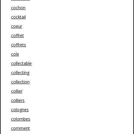
cochon
cocktail
coeur
coffret
coffrets
cole
collectable
collecting
collection
collier
colliers
colognes
colombes
comment