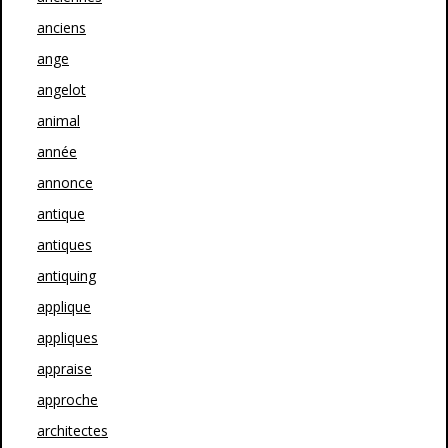
anciens
ange
angelot
animal
année
annonce
antique
antiques
antiquing
applique
appliques
appraise
approche
architectes