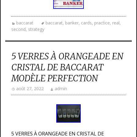
baccarat
baccarat
,
banker
,
cards
,
practice
,
real
,
second
,
strategy
5 VERRES À ORANGEADE EN
CRISTAL DE BACCARAT
MODÈLE PERFECTION
août 27, 2022
admin
5 VERRES À ORANGEADE EN CRISTAL DE