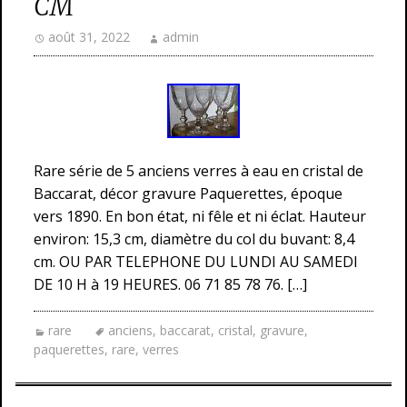
CM
août 31, 2022
admin
Rare série de 5 anciens verres à eau en cristal de
Baccarat, décor gravure Paquerettes, époque
vers 1890. En bon état, ni fêle et ni éclat. Hauteur
environ: 15,3 cm, diamètre du col du buvant: 8,4
cm. OU PAR TELEPHONE DU LUNDI AU SAMEDI
DE 10 H à 19 HEURES. 06 71 85 78 76. […]
rare
anciens
,
baccarat
,
cristal
,
gravure
,
paquerettes
,
rare
,
verres