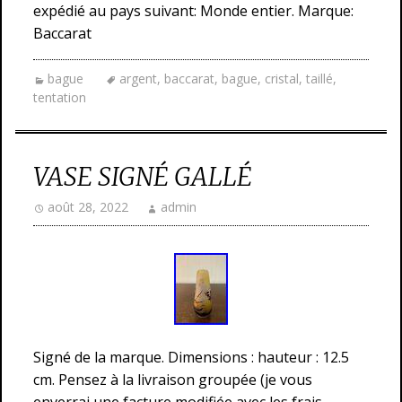
expédié au pays suivant: Monde entier. Marque:
Baccarat
bague
argent
,
baccarat
,
bague
,
cristal
,
taillé
,
tentation
VASE SIGNÉ GALLÉ
août 28, 2022
admin
Signé de la marque. Dimensions : hauteur : 12.5
cm. Pensez à la livraison groupée (je vous