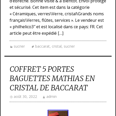
d’ébrèche. Bonne visite & à bientôt. Envoi protégé
et sécurisé. Cet item est dans la catégorie
« Céramiques, verres\Verre, cristal\Grands noms
français\Verres, flûtes, services ». Le vendeur est
« philhelico3″ et est localisé dans ce pays: FR. Cet
article peut être expédié […]
sucrier
baccarat
,
cristal
,
sucrier
COFFRET 5 PORTES
BAGUETTES MATHIAS EN
CRISTAL DE BACCARAT
août 30, 2022
admin