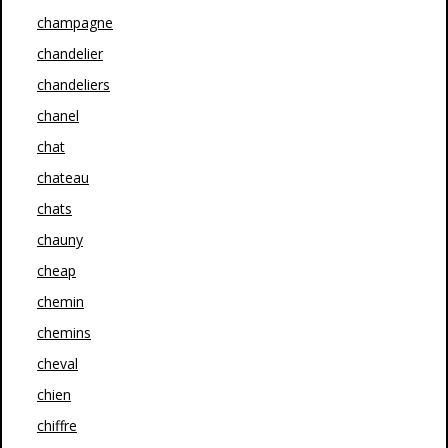
champagne
chandelier
chandeliers
chanel
chat
chateau
chats
chauny
cheap
chemin
chemins
cheval
chien
chiffre