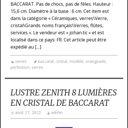
BACCARAT. Pas de chocs, pas de fêles. Hauteur :
15,6 cm. Diamètre à la base : 6 cm. Cet item est
dans la catégorie « Céramiques, verres\Verre,
cristal\Grands noms français\Verres, flûtes,
services ». Le vendeur est « johan.tic » et est
localisé dans ce pays: FR. Cet article peut être
expédié au […]
verres
baccarat
,
cristal
,
modèle
,
orangeade
,
perfection
,
verres
LUSTRE ZENITH 8 LUMIÈRES
EN CRISTAL DE BACCARAT
août 27, 2022
admin