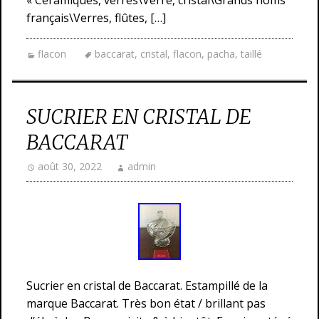
« Céramiques, verres\Verre, cristal\Grands noms
français\Verres, flûtes, […]
flacon
baccarat
,
cristal
,
flacon
,
pacha
,
taillé
SUCRIER EN CRISTAL DE
BACCARAT
août 30, 2022
admin
Sucrier en cristal de Baccarat. Estampillé de la
marque Baccarat. Très bon état / brillant pas