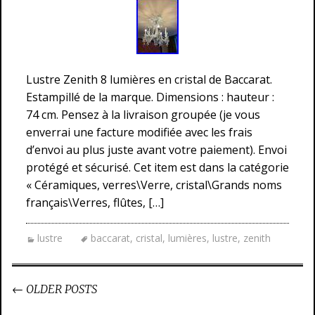
Lustre Zenith 8 lumières en cristal de Baccarat.
Estampillé de la marque. Dimensions : hauteur :
74 cm. Pensez à la livraison groupée (je vous
enverrai une facture modifiée avec les frais
d’envoi au plus juste avant votre paiement). Envoi
protégé et sécurisé. Cet item est dans la catégorie
« Céramiques, verres\Verre, cristal\Grands noms
français\Verres, flûtes, […]
lustre
baccarat
,
cristal
,
lumières
,
lustre
,
zenith
←
OLDER POSTS
Post navigation