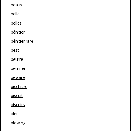
beaux
belle
belles
bénitier
bénitier'rare'
best
beurre
beurrier
beware
bicchiere
biscuit
biscuits
bleu
blowing