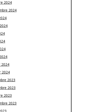
re 2024
mbre 2024
2024
t 2024
024
024
2024
2024
r 2024
r 2024
bre 2023
bre 2023
re 2023
mbre 2023
2023