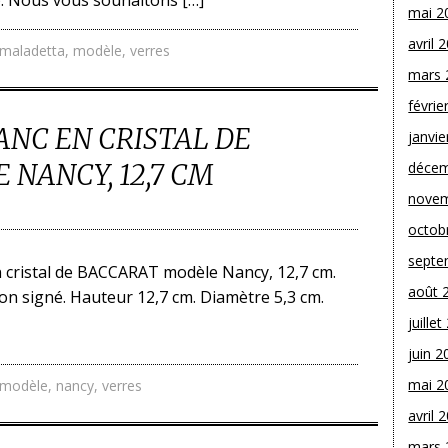
. Nous vous souhaitons […]
mai 2
avril 
maladetta
,
modèle
,
verres
mars 
févrie
LANC EN CRISTAL DE
janvie
NANCY, 12,7 CM
décem
novem
octob
septe
en cristal de BACCARAT modèle Nancy, 12,7 cm.
août 
n signé. Hauteur 12,7 cm. Diamètre 5,3 cm.
juille
juin 2
mai 2
modèle
,
nancy
,
verres
avril 
mars 