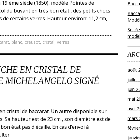
 19 ème siècle (1850), modèle Pointes de
Baccar
ol du buvant en très bon état , des petits chocs
Bacca
ds de certains verres. Hauteur environ: 11,2 cm,
Modéle
]
Set 6 
modèl
carat
,
blanc
,
creusot
,
cristal
,
verres
ARC
UCHE EN CRISTAL DE
août 
E MICHELANGELO SIGNÉ
juille
juin 2
mai 2
avril 
en cristal de baccarat. Un autre disponible sur
mars 
. Sa hauteur est de 23 cm , son diamètre est de
s bon état pas d écaille. En cas d’envoi à
févrie
lter.
janvie