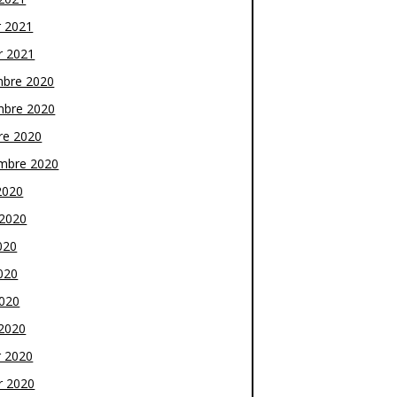
r 2021
r 2021
bre 2020
bre 2020
re 2020
mbre 2020
2020
t 2020
020
020
2020
2020
r 2020
r 2020