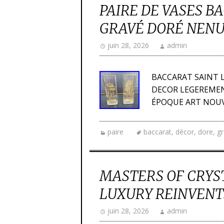
PAIRE DE VASES B
GRAVÉ DORÉ NENU
juin 28, 2026
admin
BACCARAT SAINT L
DECOR LEGEREME
ÉPOQUE ART NOUV
paire
baccarat
,
décor
,
dore
,
g
MASTERS OF CRYS
LUXURY REINVENT
juin 28, 2026
admin