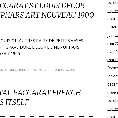
octob
ACCARAT ST LOUIS DECOR
septe
PHARS ART NOUVEAU 1900
août 
juille
juin 2
OUIS OU AUTRES PAIRE DE PETITS VASES
mai 2
NT GRAVÉ DORÉ DECOR DE NENUPHARS
avril 
EAU 1900.
mars 
févrie
rave
,
louis
,
nenuphars
,
nouveau
,
paire
,
vases
janvie
décem
TAL BACCARAT FRENCH
novem
S ITSELF
octob
septe
août 