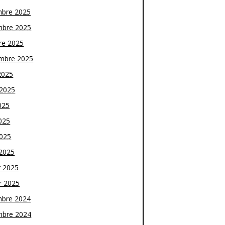
bre 2025
bre 2025
re 2025
mbre 2025
2025
t 2025
025
025
2025
2025
r 2025
r 2025
bre 2024
bre 2024