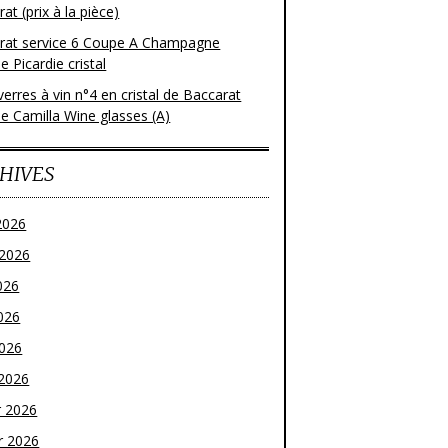
at (prix à la pièce)
rat service 6 Coupe A Champagne
 Picardie cristal
verres à vin n°4 en cristal de Baccarat
e Camilla Wine glasses (A)
HIVES
2026
t 2026
026
026
2026
2026
r 2026
r 2026