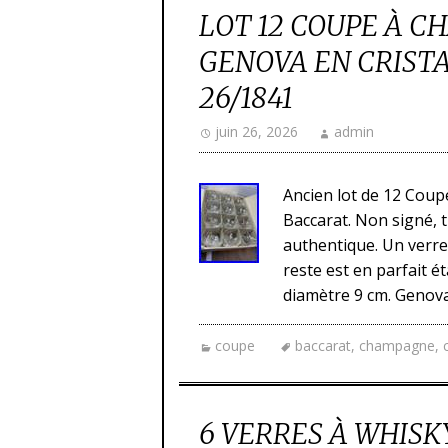
LOT 12 COUPE À 
GENOVA EN CRIST
26/1841
juin 26, 2026
admin
Ancien lot de 12 Cou
Baccarat. Non signé, t
authentique. Un verre
reste est en parfait é
diamètre 9 cm. Genova 
coupe
baccarat
,
champagne
,
6 VERRES À WHISK