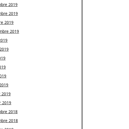
bre 2019
bre 2019
re 2019
mbre 2019
2019
t 2019
019
019
2019
2019
r 2019
r 2019
bre 2018
bre 2018