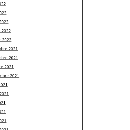
022
2022
2022
r 2022
r 2022
bre 2021
bre 2021
re 2021
mbre 2021
2021
t 2021
021
021
2021
2021