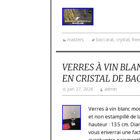
masters
baccarat
,
crystal
,
fre
VERRES À VIN BL
EN CRISTAL DE B
juin 27, 2026
admin
Verres à vin blanc mod
et non estampillé de l
hauteur : 13.5 cm. Dia
vous enverrai une fact