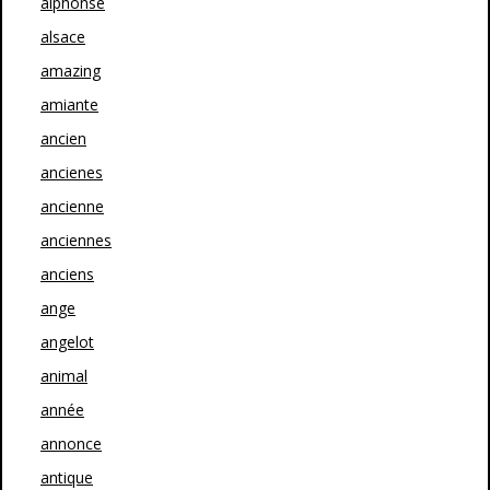
alphonse
alsace
amazing
amiante
ancien
ancienes
ancienne
anciennes
anciens
ange
angelot
animal
année
annonce
antique