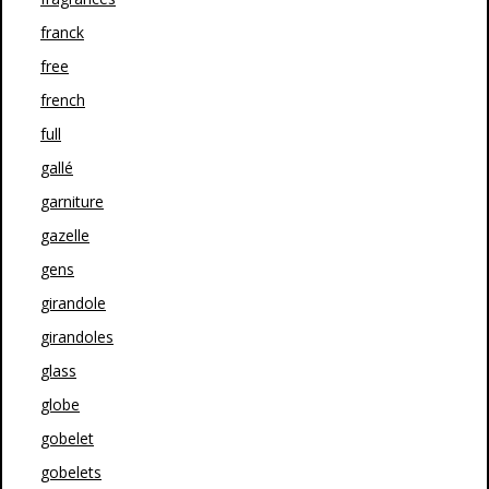
franck
free
french
full
gallé
garniture
gazelle
gens
girandole
girandoles
glass
globe
gobelet
gobelets