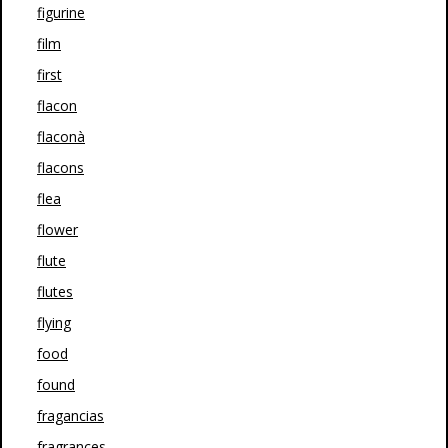
figurine
film
first
flacon
flaconà
flacons
flea
flower
flute
flutes
flying
food
found
fragancias
fragrances