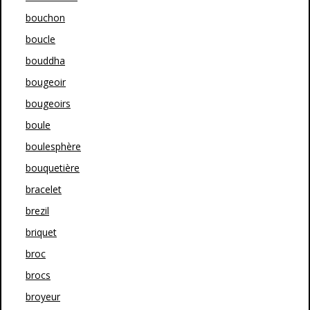
bouchon
boucle
bouddha
bougeoir
bougeoirs
boule
boulesphère
bouquetière
bracelet
brezil
briquet
broc
brocs
broyeur