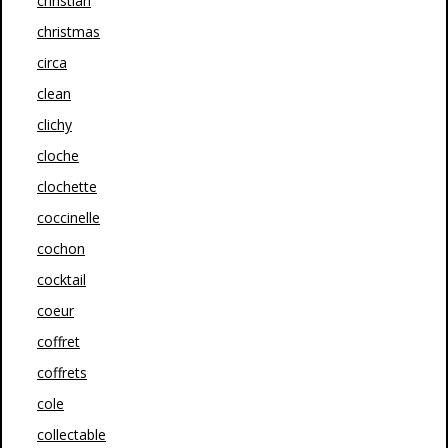
christian
christmas
circa
clean
clichy
cloche
clochette
coccinelle
cochon
cocktail
coeur
coffret
coffrets
cole
collectable