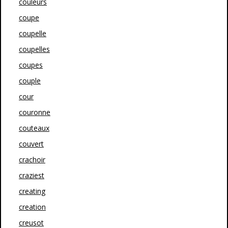
couleurs
coupe
coupelle
coupelles
coupes
couple
cour
couronne
couteaux
couvert
crachoir
craziest
creating
creation
creusot