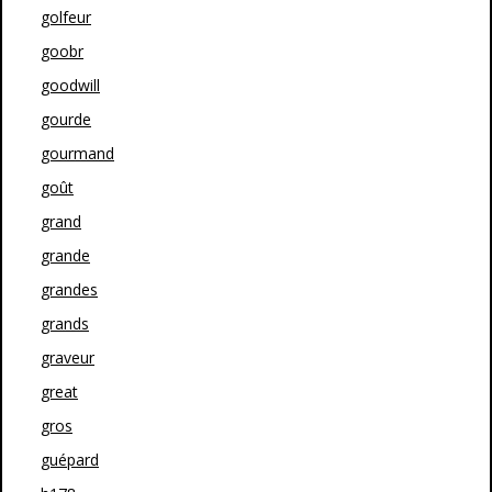
golfeur
goobr
goodwill
gourde
gourmand
goût
grand
grande
grandes
grands
graveur
great
gros
guépard