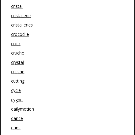
cristal
cristallerie
cristalleries
crocodile
croix
cruche
crystal
cuisine
cutting
cycle
cygne
dailymotion
dance
dans