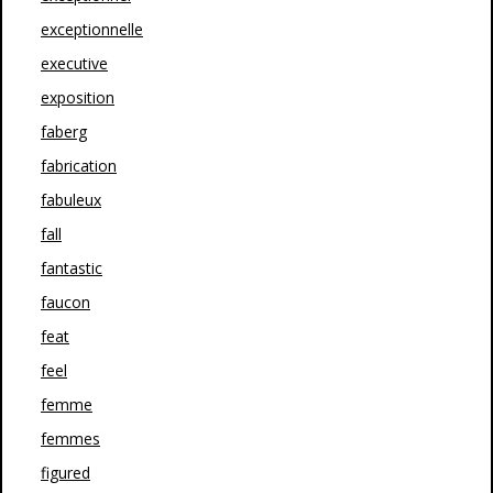
exceptionnelle
executive
exposition
faberg
fabrication
fabuleux
fall
fantastic
faucon
feat
feel
femme
femmes
figured