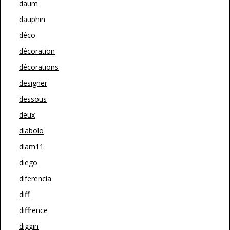
daum
dauphin
déco
décoration
décorations
designer
dessous
deux
diabolo
diam11
diego
diferencia
diff
diffrence
diggin