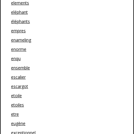
elements
eléphant
éléphants
empres
enameling
enorme
enqu
ensemble
escalier
escargot
etoile
etoiles
etre
eugène
exceptionnel