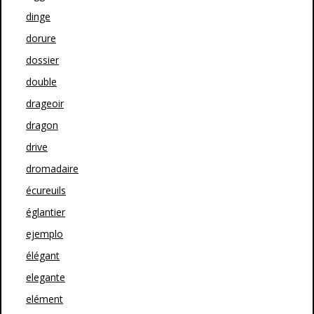
dinge
dorure
dossier
double
drageoir
dragon
drive
dromadaire
écureuils
églantier
ejemplo
élégant
elegante
elément