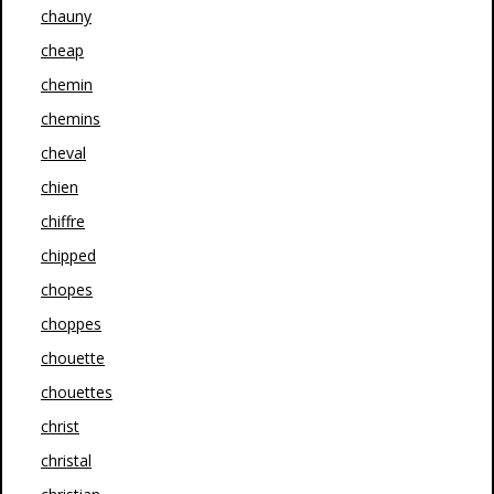
chauny
cheap
chemin
chemins
cheval
chien
chiffre
chipped
chopes
choppes
chouette
chouettes
christ
christal