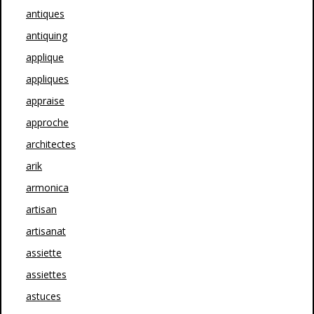
antiques
antiquing
applique
appliques
appraise
approche
architectes
arik
armonica
artisan
artisanat
assiette
assiettes
astuces