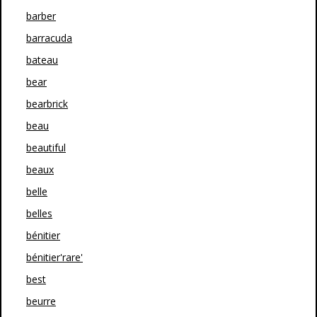
barber
barracuda
bateau
bear
bearbrick
beau
beautiful
beaux
belle
belles
bénitier
bénitier'rare'
best
beurre