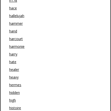
h178
hace
hallelujah
hammer
hand
harcourt
harmonie
harry
hate
healer
heavy
hermes
hidden
high
histoire