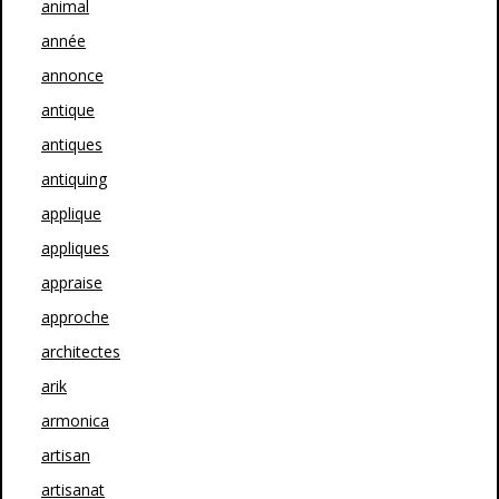
animal
année
annonce
antique
antiques
antiquing
applique
appliques
appraise
approche
architectes
arik
armonica
artisan
artisanat