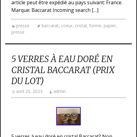
article peut être expédié au pays suivant: France.
Marque: Baccarat Incoming search […]
presse
baccarat
,
coeur
,
cristal
,
forme
,
papier
,
presse
5 VERRES À EAU DORÉ EN
CRISTAL BACCARAT (PRIX
DU LOT)
avril 25, 2023
admin
5 verres à eau doré en cristal Baccarat? Non