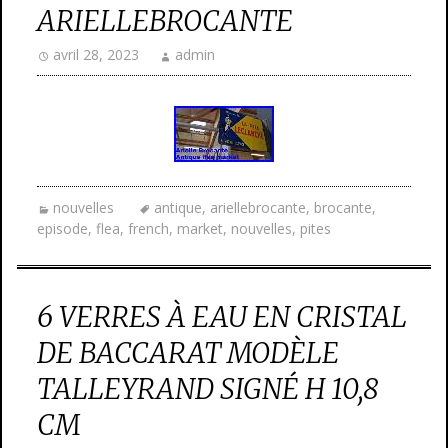
ARIELLEBROCANTE
avril 28, 2023
admin
nouvelles
antique
,
ariellebrocante
,
brocante
,
episode
,
flea
,
french
,
market
,
nouvelles
,
pites
6 VERRES À EAU EN CRISTAL
DE BACCARAT MODÈLE
TALLEYRAND SIGNÉ H 10,8
CM