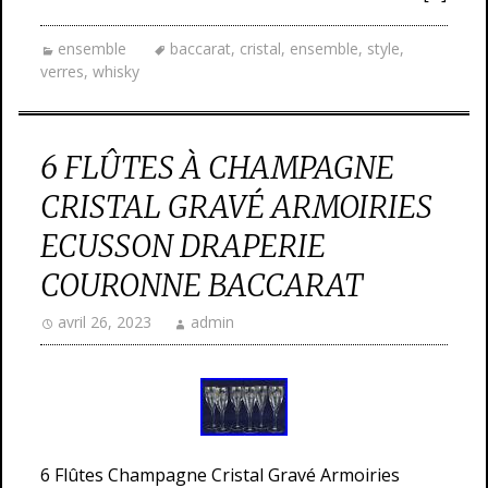
ensemble
baccarat
,
cristal
,
ensemble
,
style
,
verres
,
whisky
6 FLÛTES À CHAMPAGNE
CRISTAL GRAVÉ ARMOIRIES
ECUSSON DRAPERIE
COURONNE BACCARAT
avril 26, 2023
admin
6 Flûtes Champagne Cristal Gravé Armoiries