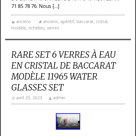
71 85 78 76. Nous […]
anciens
anciens
,
apéritif
,
baccarat
,
cristal
,
modèle
,
richelieu
,
verres
RARE SET 6 VERRES À EAU
EN CRISTAL DE BACCARAT
MODÈLE 11965 WATER
GLASSES SET
avril 29, 2023
admin