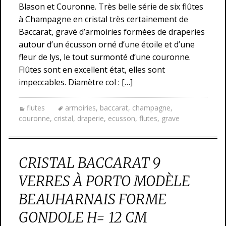
Blason et Couronne. Très belle série de six flûtes
à Champagne en cristal très certainement de
Baccarat, gravé d’armoiries formées de draperies
autour d’un écusson orné d’une étoile et d’une
fleur de lys, le tout surmonté d’une couronne.
Flûtes sont en excellent état, elles sont
impeccables. Diamètre col : […]
flutes
armoiries
,
baccarat
,
champagne
,
couronne
,
cristal
,
draperie
,
ecusson
,
flutes
,
grave
CRISTAL BACCARAT 9
VERRES À PORTO MODÈLE
BEAUHARNAIS FORME
GONDOLE H= 12 CM