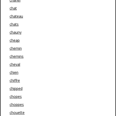
chanel
chat
chateau
chats
chauny
cheap
chemin
chemins
cheval
chien
chiffre
chipped
chopes
choppes
chouette