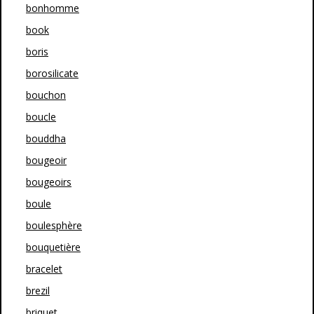
bonhomme
book
boris
borosilicate
bouchon
boucle
bouddha
bougeoir
bougeoirs
boule
boulesphère
bouquetière
bracelet
brezil
briquet