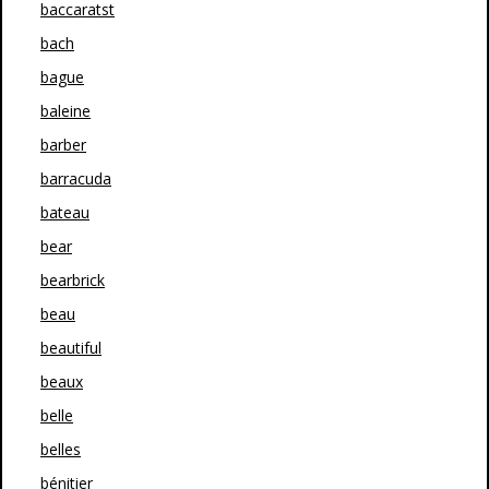
baccaratst
bach
bague
baleine
barber
barracuda
bateau
bear
bearbrick
beau
beautiful
beaux
belle
belles
bénitier