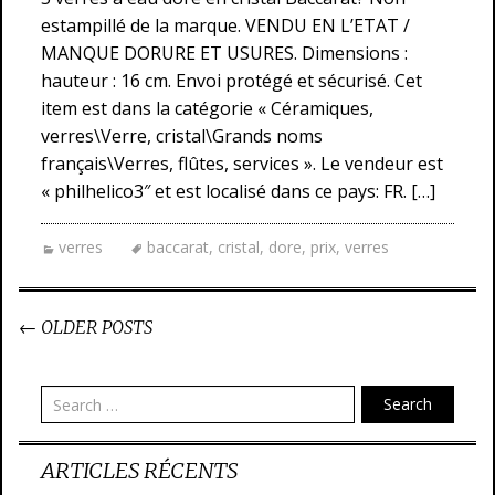
estampillé de la marque. VENDU EN L’ETAT /
MANQUE DORURE ET USURES. Dimensions :
hauteur : 16 cm. Envoi protégé et sécurisé. Cet
item est dans la catégorie « Céramiques,
verres\Verre, cristal\Grands noms
français\Verres, flûtes, services ». Le vendeur est
« philhelico3″ et est localisé dans ce pays: FR. […]
verres
baccarat
,
cristal
,
dore
,
prix
,
verres
←
OLDER POSTS
Post navigation
Search
ARTICLES RÉCENTS