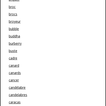
broc
brocs
broyeur
bubble
buddha
burberry
buste
cadre
canard
canards
cancer
candélabre
candelabres
caracas