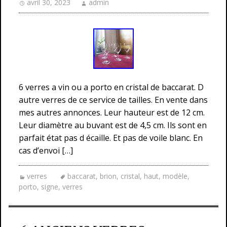
avril 30, 2023
admin
6 verres a vin ou a porto en cristal de baccarat. D
autre verres de ce service de tailles. En vente dans
mes autres annonces. Leur hauteur est de 12 cm.
Leur diamètre au buvant est de 4,5 cm. Ils sont en
parfait état pas d écaille. Et pas de voile blanc. En
cas d’envoi […]
verres
baccarat
,
brion
,
cristal
,
haut
,
modèle
,
porto
,
signe
,
verres