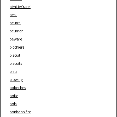
bénitier'rare'
best
beurre
beurrier
beware
bicchiere
biscuit
biscuits
bleu
blowing
bobeches
boîte
bols
bonbonnière