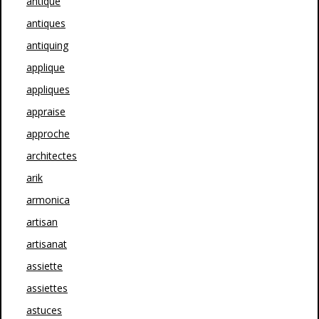
antique
antiques
antiquing
applique
appliques
appraise
approche
architectes
arik
armonica
artisan
artisanat
assiette
assiettes
astuces