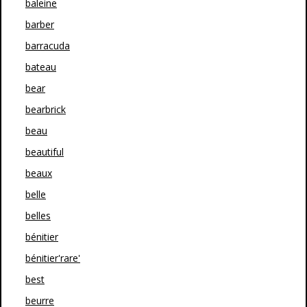
baleine
barber
barracuda
bateau
bear
bearbrick
beau
beautiful
beaux
belle
belles
bénitier
bénitier'rare'
best
beurre