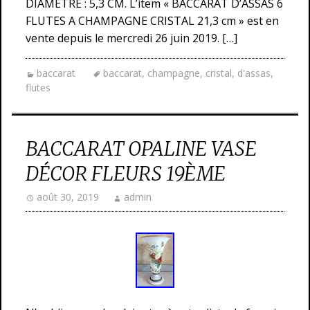
DIAMETRE : 5,3 CM. L’item « BACCARAT D’ASSAS 6
FLUTES A CHAMPAGNE CRISTAL 21,3 cm » est en
vente depuis le mercredi 26 juin 2019. […]
baccarat
baccarat
,
champagne
,
cristal
,
d'assas
,
flutes
BACCARAT OPALINE VASE
DÉCOR FLEURS 19ÈME
août 30, 2019
admin