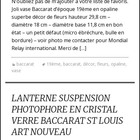
N’oubliez pas de m’ajouter à votre liste de favoris.
Joli vase Baccarat d’époque 19ème en opaline
superbe décor de fleurs hauteur 29,8 cm –
diamètre 18 cm – diamètre base 11,8 cm en bon
état – un petit défaut (micro ébréchure, bulle en
bordure) – voir photo me contacter pour Mondial
Relay international. Merci de […]
baccarat
19ème
,
baccarat
,
décor
,
fleurs
,
opaline
,
vase
LANTERNE SUSPENSION
PHOTOPHORE EN CRISTAL
VERRE BACCARAT ST LOUIS
ART NOUVEAU