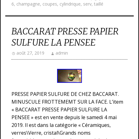
6
,
champagne
,
coupes
,
cylindrique
,
serv
,
taillé
BACCARAT PRESSE PAPIER
SULFURE LA PENSEE
août 27, 2019
admin
PRESSE PAPIER SULFURE DE CHEZ BACCARAT.
MINUSCULE FROTTEMEMT SUR LA FACE. L’item
« BACCARAT PRESSE PAPIER SULFURE LA
PENSEE » est en vente depuis le samedi 4 mai
2019. Il est dans la catégorie « Céramiques,
verres\Verre, cristal\Grands noms