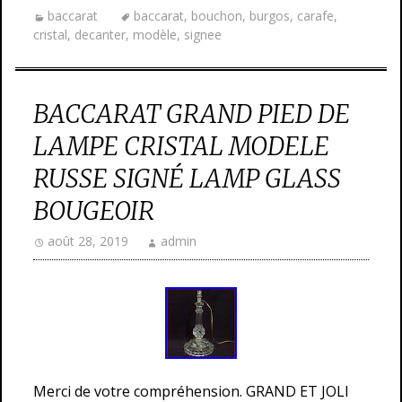
baccarat
baccarat
,
bouchon
,
burgos
,
carafe
,
cristal
,
decanter
,
modèle
,
signee
BACCARAT GRAND PIED DE
LAMPE CRISTAL MODELE
RUSSE SIGNÉ LAMP GLASS
BOUGEOIR
août 28, 2019
admin
Merci de votre compréhension. GRAND ET JOLI