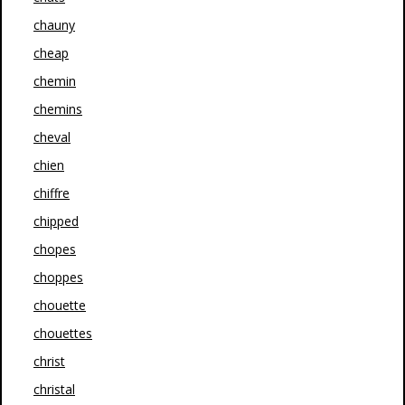
chauny
cheap
chemin
chemins
cheval
chien
chiffre
chipped
chopes
choppes
chouette
chouettes
christ
christal