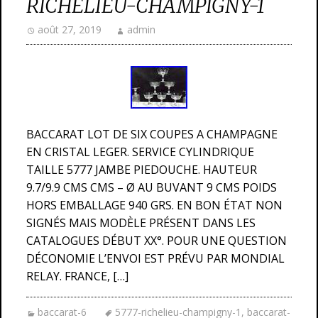
RICHELIEU-CHAMPIGNY-1
août 27, 2019
admin
BACCARAT LOT DE SIX COUPES A CHAMPAGNE
EN CRISTAL LEGER. SERVICE CYLINDRIQUE
TAILLE 5777 JAMBE PIEDOUCHE. HAUTEUR
9.7/9.9 CMS CMS – Ø AU BUVANT 9 CMS POIDS
HORS EMBALLAGE 940 GRS. EN BON ÉTAT NON
SIGNÉS MAIS MODÈLE PRÉSENT DANS LES
CATALOGUES DÉBUT XX°. POUR UNE QUESTION
DÉCONOMIE L’ENVOI EST PRÉVU PAR MONDIAL
RELAY. FRANCE, […]
baccarat-6
5777-richelieu-champigny-1
,
baccarat-