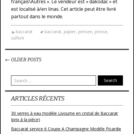
français\Autres ». Le vendeur est « dakodac » et
est localisé à/en linas. Cet article peut être livré
partout dans le monde.
baccarat
baccarat
,
papier
,
pensee
,
presse
,
sulfure
←
OLDER POSTS
Post navigation
Search
ARTICLES RÉCENTS
30 verres à eau modèle Livourne en cristal de Baccarat
(prix à la pièce)
Baccarat service 6 Coupe A Champagne Modéle Picardie