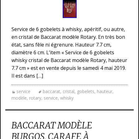
Service de 6 gobelets à whisky, apéritif, ou autre,
en cristal de Baccarat modèle Rotary. En très bon
état, sans fêle ni égrenure. Hauteur 7.7 cm,
diamètre 6 cm. L’item « Service de 6 gobelets
whisky cristal de Baccarat modèle Rotary, hauteur
7.7 cm » est en vente depuis le samedi 4 mai 2019.
Il est dans […]
service
baccarat
,
cristal
,
gobelets
,
hauteur
,
modèle
,
rotary
,
service
,
whisky
BACCARAT MODÈLE
BURGOS, CARAFE À