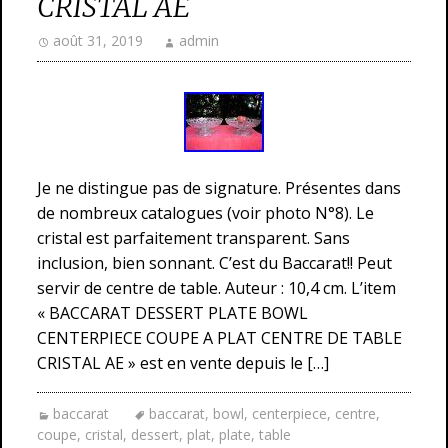
CRISTAL AE
août 31, 2019
admin
Je ne distingue pas de signature. Présentes dans
de nombreux catalogues (voir photo N°8). Le
cristal est parfaitement transparent. Sans
inclusion, bien sonnant. C’est du Baccarat!! Peut
servir de centre de table. Auteur : 10,4 cm. L’item
« BACCARAT DESSERT PLATE BOWL
CENTERPIECE COUPE A PLAT CENTRE DE TABLE
CRISTAL AE » est en vente depuis le […]
baccarat
baccarat
,
bowl
,
centerpiece
,
centre
,
coupe
,
cristal
,
dessert
,
plat
,
plate
,
table