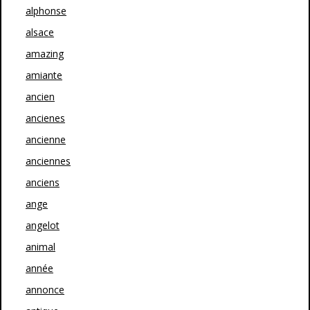
alphonse
alsace
amazing
amiante
ancien
ancienes
ancienne
anciennes
anciens
ange
angelot
animal
année
annonce