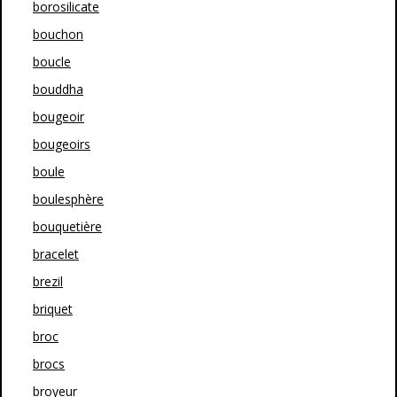
borosilicate
bouchon
boucle
bouddha
bougeoir
bougeoirs
boule
boulesphère
bouquetière
bracelet
brezil
briquet
broc
brocs
broyeur