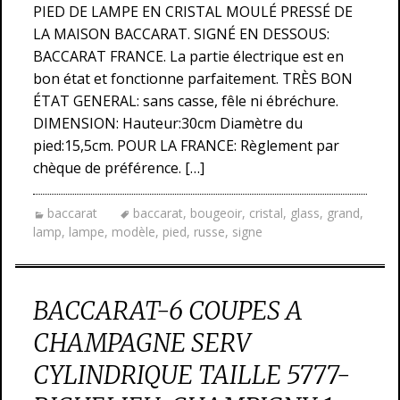
PIED DE LAMPE EN CRISTAL MOULÉ PRESSÉ DE
LA MAISON BACCARAT. SIGNÉ EN DESSOUS:
BACCARAT FRANCE. La partie électrique est en
bon état et fonctionne parfaitement. TRÈS BON
ÉTAT GENERAL: sans casse, fêle ni ébréchure.
DIMENSION: Hauteur:30cm Diamètre du
pied:15,5cm. POUR LA FRANCE: Règlement par
chèque de préférence. […]
baccarat
baccarat
,
bougeoir
,
cristal
,
glass
,
grand
,
lamp
,
lampe
,
modèle
,
pied
,
russe
,
signe
BACCARAT-6 COUPES A
CHAMPAGNE SERV
CYLINDRIQUE TAILLE 5777-