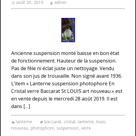
août 30, 2019
admin
Ancienne suspension monté baisse en bon état
de fonctionnement. Hauteur de la suspension.
Pas de fêle ni éclat juste un nettoyage. Vendu
dans son jus de trouvaille. Non signé avant 1936.
L’item « Lanterne suspension photophore En
Cristal verre Baccarat St LOUIS art nouveau » est
en vente depuis le mercredi 28 août 2019. Il est
dans […]
lanterne
baccarat
,
cristal
,
lanterne
,
louis
,
nouveau
,
photophore
,
suspension
,
verre