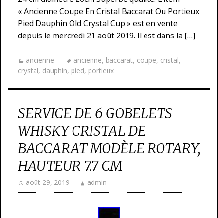
« Ancienne Coupe En Cristal Baccarat Ou Portieux
Pied Dauphin Old Crystal Cup » est en vente
depuis le mercredi 21 août 2019. Il est dans la […]
ancienne
ancienne
,
baccarat
,
coupe
,
cristal
,
crystal
,
dauphin
,
pied
,
portieux
SERVICE DE 6 GOBELETS
WHISKY CRISTAL DE
BACCARAT MODÈLE ROTARY,
HAUTEUR 7.7 CM
août 29, 2019
admin