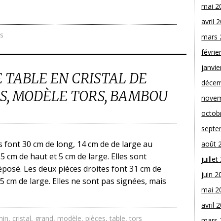
mai 2
avril 
s
mars 
févrie
janvie
 TABLE EN CRISTAL DE
décem
ES, MODÈLE TORS, BAMBOU
novem
octob
septe
 font 30 cm de long, 14 cm de de large au
août 
 5 cm de haut et 5 cm de large. Elles sont
juille
posé. Les deux pièces droites font 31 cm de
juin 2
 5 cm de large. Elles ne sont pas signées, mais
mai 2
avril 
min
,
cristal
,
grand
,
modèle
,
pièces
,
table
,
tors
mars 