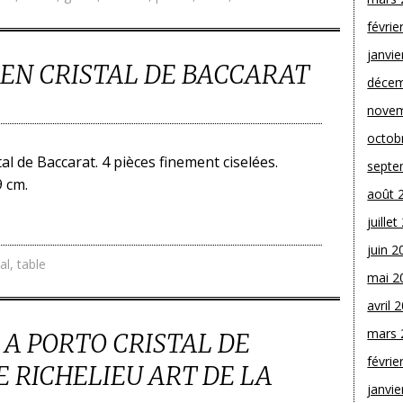
févrie
janvie
 EN CRISTAL DE BACCARAT
décem
novem
octob
al de Baccarat. 4 pièces finement ciselées.
septe
9 cm.
août 
juille
juin 2
tal
,
table
mai 2
avril 
mars 
 A PORTO CRISTAL DE
févrie
 RICHELIEU ART DE LA
janvie