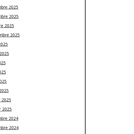
bre 2025
bre 2025
re 2025
mbre 2025
2025
t 2025
025
025
2025
2025
r 2025
r 2025
bre 2024
bre 2024