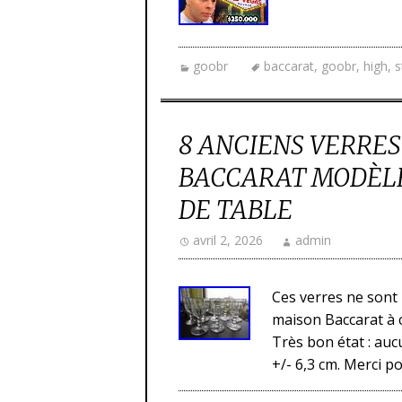
goobr
baccarat
,
goobr
,
high
,
s
8 ANCIENS VERRES
BACCARAT MODÈLE
DE TABLE
avril 2, 2026
admin
Ces verres ne sont
maison Baccarat à 
Très bon état : aucu
+/- 6,3 cm. Merci 