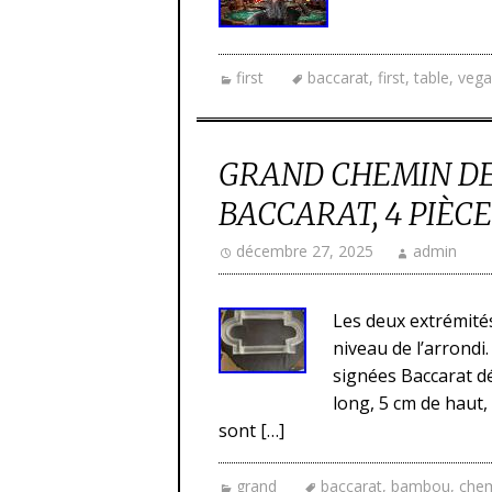
first
baccarat
,
first
,
table
,
vega
GRAND CHEMIN DE
BACCARAT, 4 PIÈC
décembre 27, 2025
admin
Les deux extrémités
niveau de l’arrondi.
signées Baccarat dé
long, 5 cm de haut,
sont […]
grand
baccarat
,
bambou
,
che