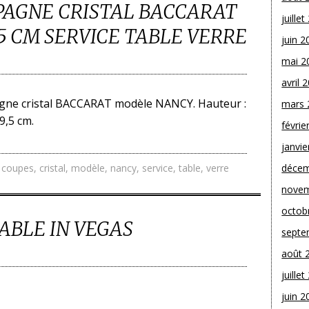
PAGNE CRISTAL BACCARAT
juille
5 CM SERVICE TABLE VERRE
juin 2
mai 2
avril 
gne cristal BACCARAT modèle NANCY. Hauteur :
mars 
9,5 cm.
févrie
janvie
,
coupes
,
cristal
,
modèle
,
nancy
,
service
,
table
,
verre
décem
novem
octob
ABLE IN VEGAS
septe
août 
juille
juin 2