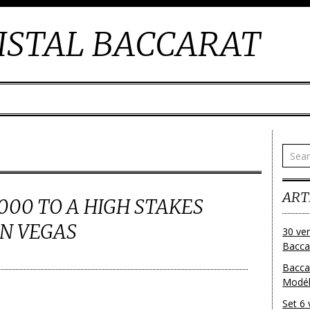
ISTAL BACCARAT
ART
000 TO A HIGH STAKES
IN VEGAS
30 ver
Baccar
Bacca
Modéle
Set 6 