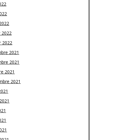
022
2022
2022
r 2022
r 2022
bre 2021
bre 2021
re 2021
mbre 2021
2021
t 2021
021
021
2021
2021