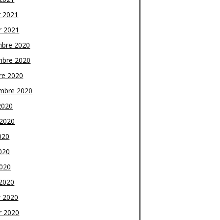
r 2021
r 2021
bre 2020
bre 2020
re 2020
mbre 2020
2020
t 2020
020
020
2020
2020
r 2020
r 2020