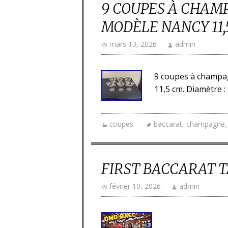
9 COUPES À CHAM
MODÈLE NANCY 11,
mars 13, 2026
admin
9 coupes à champa
11,5 cm. Diamètre : 
coupes
baccarat
,
champagne
FIRST BACCARAT T
février 10, 2026
admin