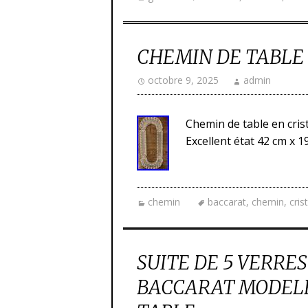
CHEMIN DE TABLE
octobre 9, 2025
admin
Chemin de table en crist
Excellent état 42 cm x 1
chemin
baccarat
,
chemin
,
cris
SUITE DE 5 VERRES
BACCARAT MODELE