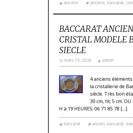
anciens
anciens
,
baccarat
,
cris
BACCARAT ANCIEN
CRISTAL MODELE 
SIECLE
mars 15, 2026
admin
4 anciens éléments 
la cristallerie de 
siècle. Très bon éta
30 cm, ht; 5 cm. 
H à 19 HEURES: 06 71 85 78 […]
baccarat
ancien
,
baccarat
,
ba