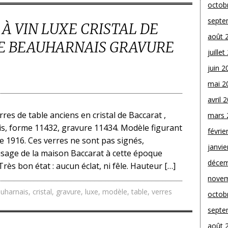
octob
septe
 À VIN LUXE CRISTAL DE
août 
E BEAUHARNAIS GRAVURE
juille
juin 2
mai 2
avril 
res de table anciens en cristal de Baccarat ,
mars 
, forme 11432, gravure 11434. Modèle figurant
févrie
e 1916. Ces verres ne sont pas signés,
janvie
sage de la maison Baccarat à cette époque
décem
rès bon état : aucun éclat, ni fêle. Hauteur […]
novem
uharnais
,
cristal
,
gravure
,
luxe
,
modèle
,
table
,
verres
octob
septe
août 