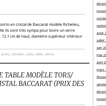
décem
novem
octob
 porto en cristal de Baccarat modèle Richelieu,
septe
ille Ils sont très sympa pour boire un verre
août 
l. 12,1 cm de haut, diamètre supérieur intérieur
juille
juin 2
,
porto
,
richelieu
,
suite
,
table
,
verres
mai 2
avril 
mars 
E TABLE MODÈLE TORS/
févrie
STAL BACCARAT (PRIX DES
janvie
décem
novem