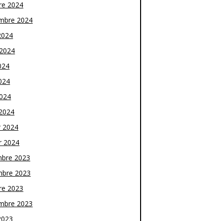
re 2024
mbre 2024
2024
t 2024
024
024
2024
2024
r 2024
r 2024
bre 2023
bre 2023
re 2023
mbre 2023
2023