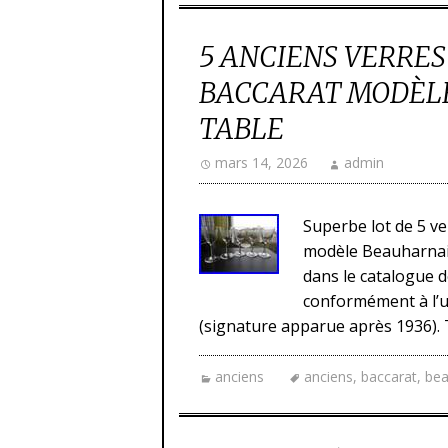
5 ANCIENS VERRES
BACCARAT MODÈL
TABLE
mars 14, 2026
admin
Superbe lot de 5 ver
modèle Beauharnais
dans le catalogue d
conformément à l’u
(signature apparue après 1936). T
anciens
anciens
,
baccarat
,
bea