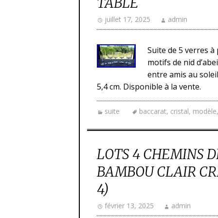
TABLE
juillet 17, 2025
admin
Suite de 5 verres à
motifs de nid d’abe
entre amis au solei
5,4 cm. Disponible à la vente.
suite
baccarat
,
cristal
,
modèle
LOTS 4 CHEMINS D
BAMBOU CLAIR CRI
4)
février 13, 2025
admin