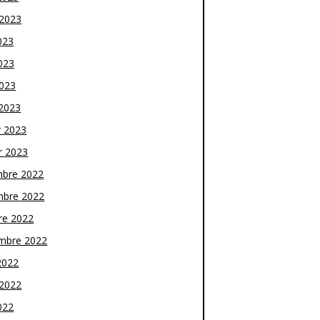
t 2023
023
023
2023
2023
r 2023
r 2023
bre 2022
bre 2022
re 2022
mbre 2022
2022
t 2022
022