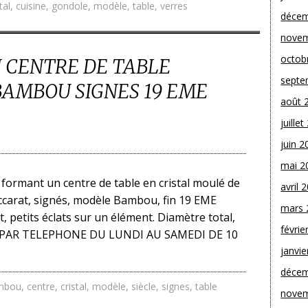
tal
,
cuisine
,
gondole
,
modèle
,
table
,
verres
décem
novem
octob
 CENTRE DE TABLE
septe
BAMBOU SIGNES 19 EME
août 
juille
juin 2
mai 2
formant un centre de table en cristal moulé de
avril 
Baccarat, signés, modèle Bambou, fin 19 EME
mars 
t, petits éclats sur un élément. Diamètre total,
févrie
OU PAR TELEPHONE DU LUNDI AU SAMEDI DE 10
janvie
décem
mbou
,
centre
,
cristal
,
modèle
,
siècle
,
signes
,
table
novem