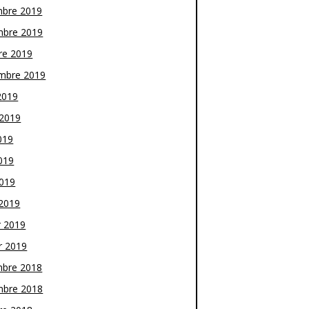
bre 2019
bre 2019
re 2019
mbre 2019
2019
t 2019
019
019
2019
2019
r 2019
r 2019
bre 2018
bre 2018