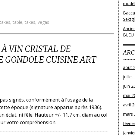
modèl
Bacca
Sektg
takes
,
table
,
takes
,
vegas
Ancie
BLEU
 À VIN CRISTAL DE
ARC
 GONDOLE CUISINE ART
août 
juille
juin 2
mai 2
 pas signés, conformément à l’usage de la
avril 
cette époque (signature apparue après 1936).
mars 
n éclat, ni fêle. Hauteur +/- 11,7 cm, diam au col
pour votre compréhension.
févrie
janvie