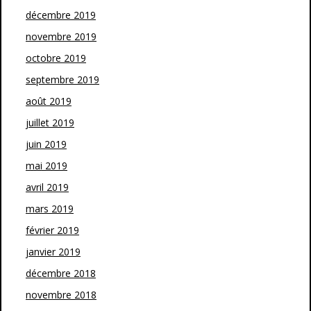
décembre 2019
novembre 2019
octobre 2019
septembre 2019
août 2019
juillet 2019
juin 2019
mai 2019
avril 2019
mars 2019
février 2019
janvier 2019
décembre 2018
novembre 2018