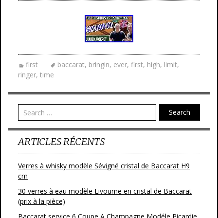
first
baccarat
,
bringin
,
ever
,
first
,
high
,
limit
,
ringer
,
time
Search
ARTICLES RÉCENTS
Verres à whisky modèle Sévigné cristal de Baccarat H9
cm
30 verres à eau modèle Livourne en cristal de Baccarat
(prix à la pièce)
Baccarat service 6 Coupe A Champagne Modéle Picardie