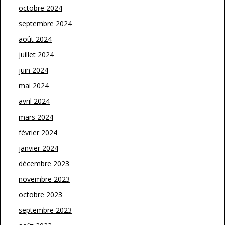
octobre 2024
septembre 2024
août 2024
juillet 2024
juin 2024
mai 2024
avril 2024
mars 2024
février 2024
janvier 2024
décembre 2023
novembre 2023
octobre 2023
septembre 2023