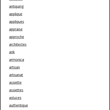
antiquing
applique
appliques
appraise
approche
architectes
arik
armonica
artisan
artisanat
assiette
assiettes
astuces
authentique