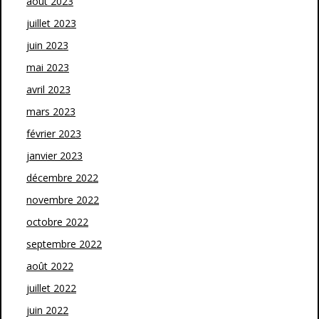
août 2023
juillet 2023
juin 2023
mai 2023
avril 2023
mars 2023
février 2023
janvier 2023
décembre 2022
novembre 2022
octobre 2022
septembre 2022
août 2022
juillet 2022
juin 2022