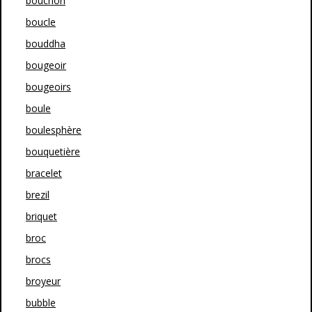
bouchon
boucle
bouddha
bougeoir
bougeoirs
boule
boulesphère
bouquetière
bracelet
brezil
briquet
broc
brocs
broyeur
bubble