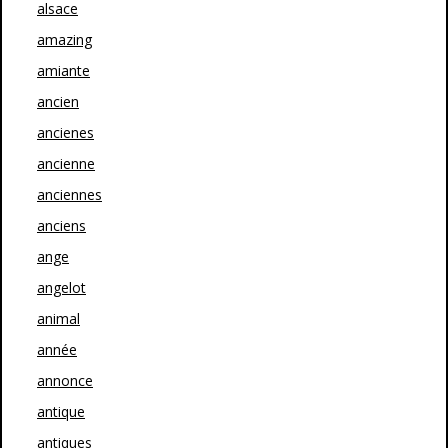
alsace
amazing
amiante
ancien
ancienes
ancienne
anciennes
anciens
ange
angelot
animal
année
annonce
antique
antiques