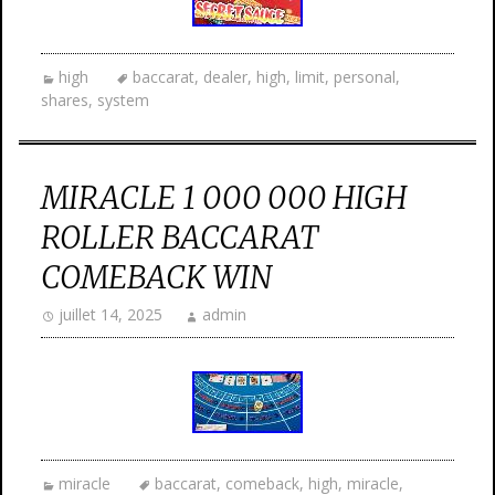
high
baccarat
,
dealer
,
high
,
limit
,
personal
,
shares
,
system
MIRACLE 1 000 000 HIGH
ROLLER BACCARAT
COMEBACK WIN
juillet 14, 2025
admin
miracle
baccarat
,
comeback
,
high
,
miracle
,