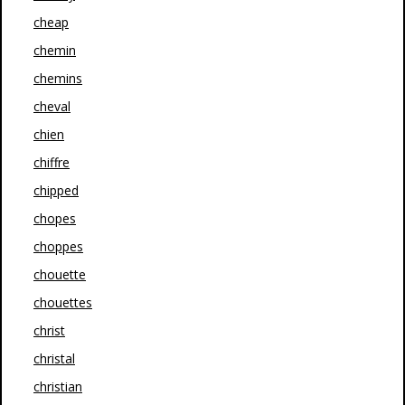
cheap
chemin
chemins
cheval
chien
chiffre
chipped
chopes
choppes
chouette
chouettes
christ
christal
christian