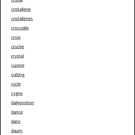
cristallerie
cristalleries
crocodile
croix
cruche
crystal
cuisine
cutting
cycle
cygne
dailymotion
dance
dans
daum