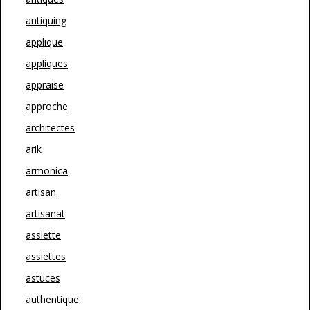
antiquing
applique
appliques
appraise
approche
architectes
arik
armonica
artisan
artisanat
assiette
assiettes
astuces
authentique