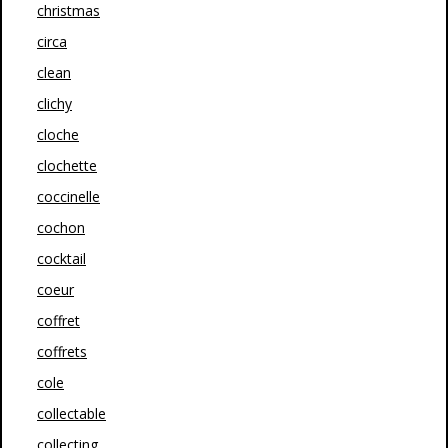
christmas
circa
clean
clichy
cloche
clochette
coccinelle
cochon
cocktail
coeur
coffret
coffrets
cole
collectable
collecting