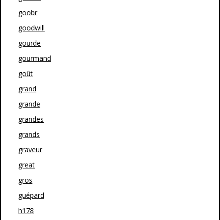
goobr
goodwill
gourde
gourmand
goût
grand
grande
grandes
grands
graveur
great
gros
guépard
h178