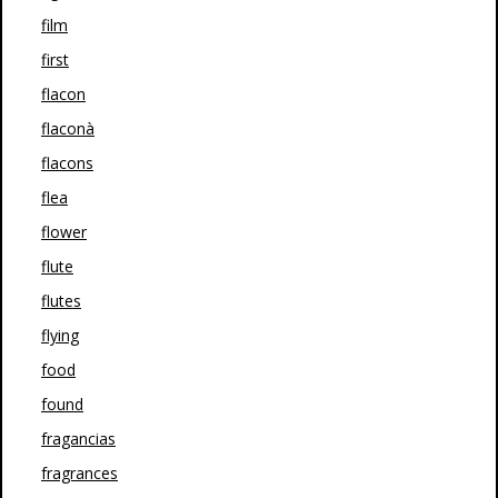
film
first
flacon
flaconà
flacons
flea
flower
flute
flutes
flying
food
found
fragancias
fragrances