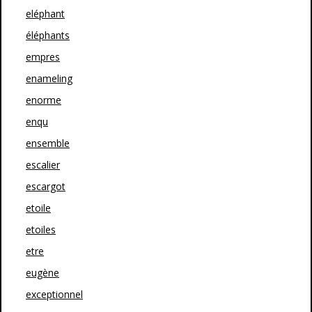
eléphant
éléphants
empres
enameling
enorme
enqu
ensemble
escalier
escargot
etoile
etoiles
etre
eugène
exceptionnel