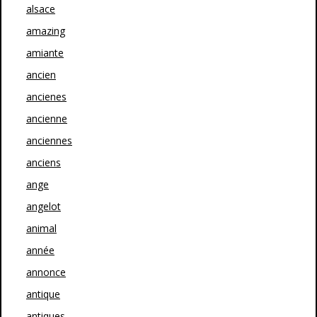
alsace
amazing
amiante
ancien
ancienes
ancienne
anciennes
anciens
ange
angelot
animal
année
annonce
antique
antiques