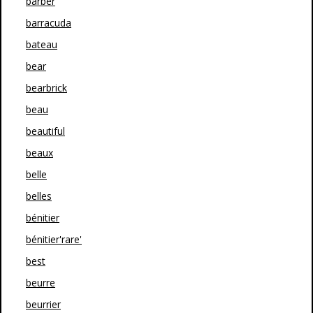
barber
barracuda
bateau
bear
bearbrick
beau
beautiful
beaux
belle
belles
bénitier
bénitier'rare'
best
beurre
beurrier