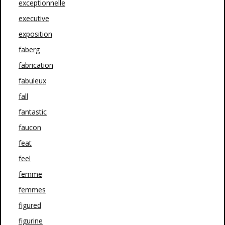
exceptionnelle
executive
exposition
faberg
fabrication
fabuleux
fall
fantastic
faucon
feat
feel
femme
femmes
figured
figurine