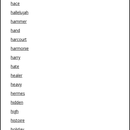
hace
hallelujah
hammer
hand
harcourt
harmonie
harry
hate
healer
heavy
hermes
hidden
high
histoire
holiday