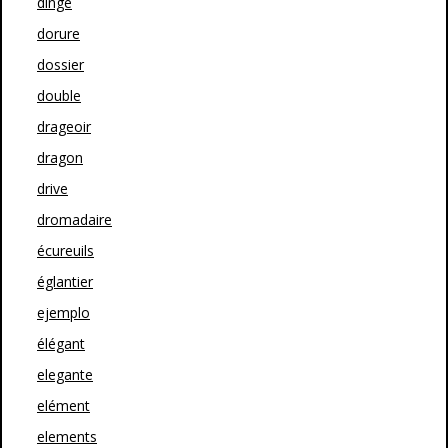
dinge
dorure
dossier
double
drageoir
dragon
drive
dromadaire
écureuils
églantier
ejemplo
élégant
elegante
elément
elements