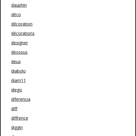
dauphin
déco
décoration
décorations
designer
dessous
deux
diabolo
diam11
diego
diferencia
diff
diffrence
diggin