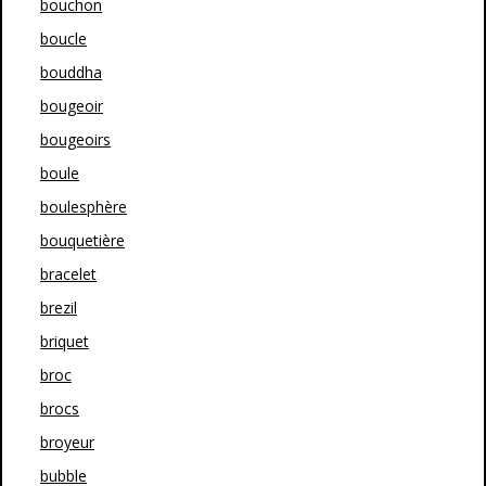
bouchon
boucle
bouddha
bougeoir
bougeoirs
boule
boulesphère
bouquetière
bracelet
brezil
briquet
broc
brocs
broyeur
bubble