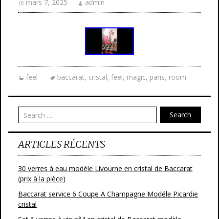
mars 7, 2025
admin
feel
baccarat
,
cristal
,
feel
,
magic
,
paris
,
room
Search
ARTICLES RÉCENTS
30 verres à eau modèle Livourne en cristal de Baccarat
(prix à la pièce)
Baccarat service 6 Coupe A Champagne Modéle Picardie
cristal