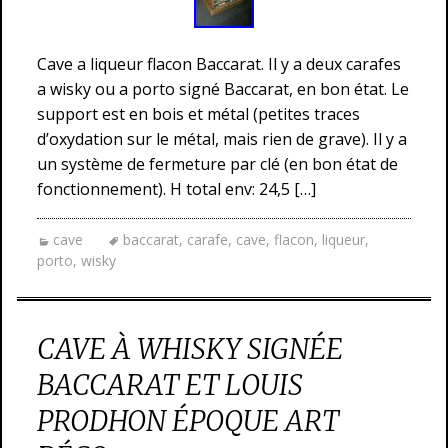
Cave a liqueur flacon Baccarat. Il y a deux carafes
a wisky ou a porto signé Baccarat, en bon état. Le
support est en bois et métal (petites traces
d’oxydation sur le métal, mais rien de grave). Il y a
un système de fermeture par clé (en bon état de
fonctionnement). H total env: 24,5 […]
cave
baccarat
,
carafe
,
cave
,
flacon
,
liqueur
,
porto
,
wisky
CAVE À WHISKY SIGNÉE
BACCARAT ET LOUIS
PRODHON ÉPOQUE ART