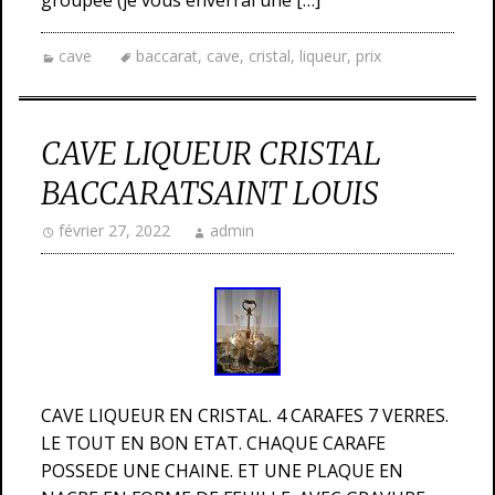
groupée (je vous enverrai une […]
cave
baccarat
,
cave
,
cristal
,
liqueur
,
prix
CAVE LIQUEUR CRISTAL
BACCARATSAINT LOUIS
février 27, 2022
admin
CAVE LIQUEUR EN CRISTAL. 4 CARAFES 7 VERRES.
LE TOUT EN BON ETAT. CHAQUE CARAFE
POSSEDE UNE CHAINE. ET UNE PLAQUE EN