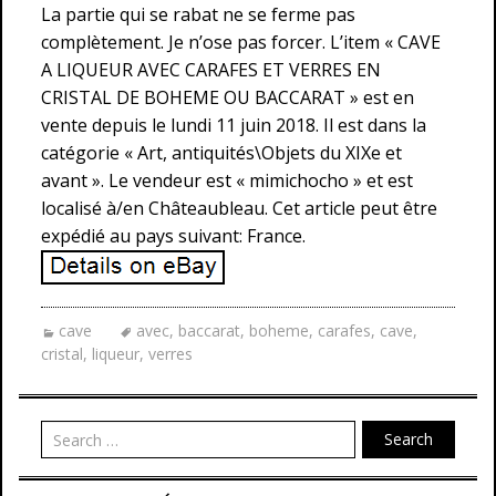
La partie qui se rabat ne se ferme pas
complètement. Je n’ose pas forcer. L’item « CAVE
A LIQUEUR AVEC CARAFES ET VERRES EN
CRISTAL DE BOHEME OU BACCARAT » est en
vente depuis le lundi 11 juin 2018. Il est dans la
catégorie « Art, antiquités\Objets du XIXe et
avant ». Le vendeur est « mimichocho » et est
localisé à/en Châteaubleau. Cet article peut être
expédié au pays suivant: France.
cave
avec
,
baccarat
,
boheme
,
carafes
,
cave
,
cristal
,
liqueur
,
verres
Search