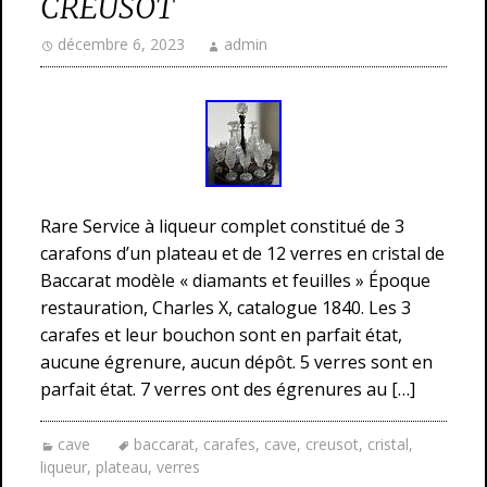
CREUSOT
décembre 6, 2023
admin
Rare Service à liqueur complet constitué de 3
carafons d’un plateau et de 12 verres en cristal de
Baccarat modèle « diamants et feuilles » Époque
restauration, Charles X, catalogue 1840. Les 3
carafes et leur bouchon sont en parfait état,
aucune égrenure, aucun dépôt. 5 verres sont en
parfait état. 7 verres ont des égrenures au […]
cave
baccarat
,
carafes
,
cave
,
creusot
,
cristal
,
liqueur
,
plateau
,
verres