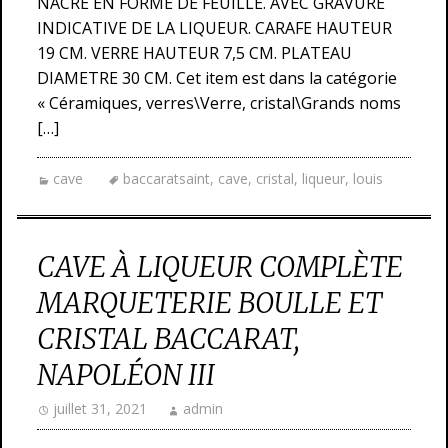
NACRE EN FORME DE FEUILLE. AVEC GRAVURE
INDICATIVE DE LA LIQUEUR. CARAFE HAUTEUR
19 CM. VERRE HAUTEUR 7,5 CM. PLATEAU
DIAMETRE 30 CM. Cet item est dans la catégorie
« Céramiques, verres\Verre, cristal\Grands noms
[…]
cave
baccaratsaint
,
cave
,
cristal
,
liqueur
,
louis
CAVE À LIQUEUR COMPLÈTE
MARQUETERIE BOULLE ET
CRISTAL BACCARAT,
NAPOLÉON III
juillet 31, 2021
admin