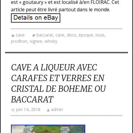
est « goutaury » et est localisé à/en FLOIRAC. Cet
article peut être livré partout dans le monde.
cave
baccarat
,
cave
,
deco
,
époque
,
louis
,
prodhon
,
signee
,
whisky
CAVE A LIQUEUR AVEC
CARAFES ET VERRES EN
CRISTAL DE BOHEME OU
BACCARAT
juin 14, 2018
admin