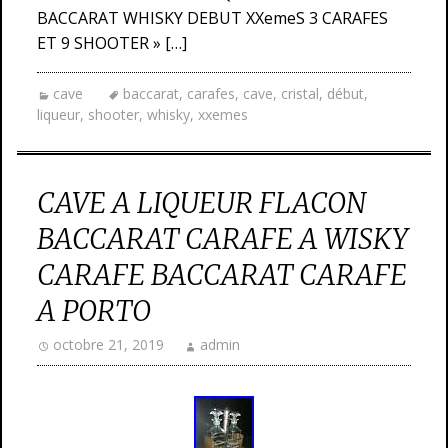
BACCARAT WHISKY DEBUT XXemeS 3 CARAFES
ET 9 SHOOTER » […]
cave
baccarat
,
carafes
,
cave
,
cristal
,
début
,
liqueur
,
shooter
,
whisky
,
xxemes
CAVE A LIQUEUR FLACON
BACCARAT CARAFE A WISKY
CARAFE BACCARAT CARAFE
A PORTO
octobre 21, 2019
admin