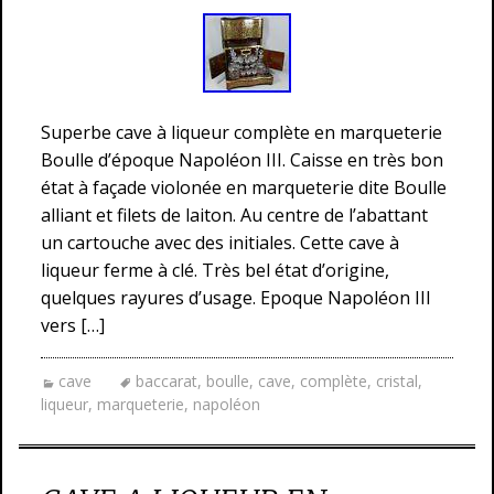
Superbe cave à liqueur complète en marqueterie
Boulle d’époque Napoléon III. Caisse en très bon
état à façade violonée en marqueterie dite Boulle
alliant et filets de laiton. Au centre de l’abattant
un cartouche avec des initiales. Cette cave à
liqueur ferme à clé. Très bel état d’origine,
quelques rayures d’usage. Epoque Napoléon III
vers […]
cave
baccarat
,
boulle
,
cave
,
complète
,
cristal
,
liqueur
,
marqueterie
,
napoléon