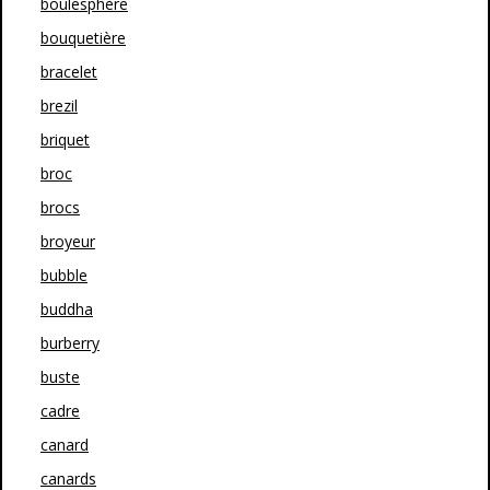
boulesphère
bouquetière
bracelet
brezil
briquet
broc
brocs
broyeur
bubble
buddha
burberry
buste
cadre
canard
canards