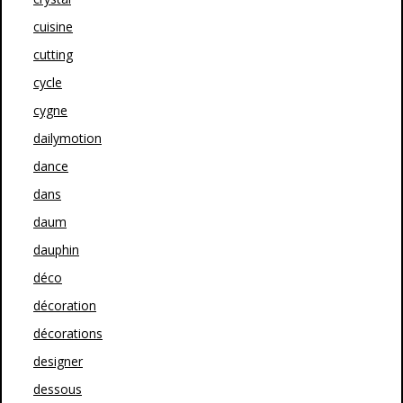
cuisine
cutting
cycle
cygne
dailymotion
dance
dans
daum
dauphin
déco
décoration
décorations
designer
dessous