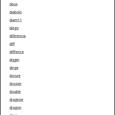
deux
diabolo
diam11
diego
diferencia
diff
diffrence
diggin
dinge
dorure
dossier
double
drageoir
dragon