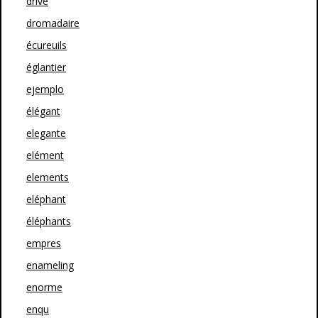
drive
dromadaire
écureuils
églantier
ejemplo
élégant
elegante
elément
elements
eléphant
éléphants
empres
enameling
enorme
enqu