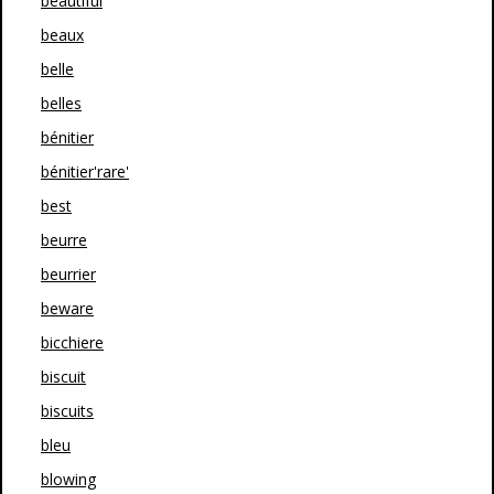
beautiful
beaux
belle
belles
bénitier
bénitier'rare'
best
beurre
beurrier
beware
bicchiere
biscuit
biscuits
bleu
blowing