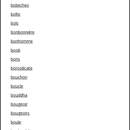
bobeches
boîte
bols
bonbonnière
bonhomme
book
boris
borosilicate
bouchon
boucle
bouddha
bougeoir
bougeoirs
boule