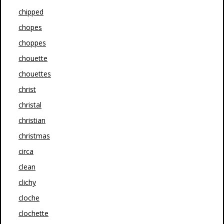
chipped
chopes
choppes
chouette
chouettes
christ
christal
christian
christmas
circa
clean
clichy
cloche
clochette