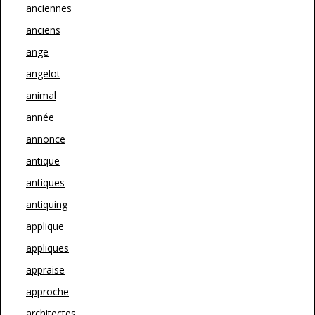
anciennes
anciens
ange
angelot
animal
année
annonce
antique
antiques
antiquing
applique
appliques
appraise
approche
architectes