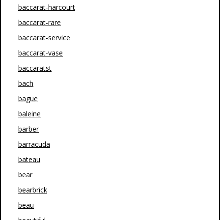
baccarat-harcourt
baccarat-rare
baccarat-service
baccarat-vase
baccaratst
bach
bague
baleine
barber
barracuda
bateau
bear
bearbrick
beau