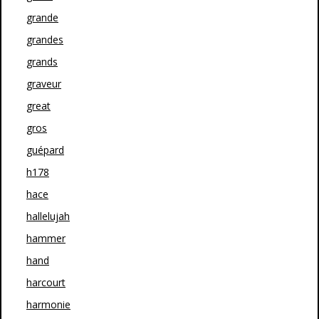
grande
grandes
grands
graveur
great
gros
guépard
h178
hace
hallelujah
hammer
hand
harcourt
harmonie