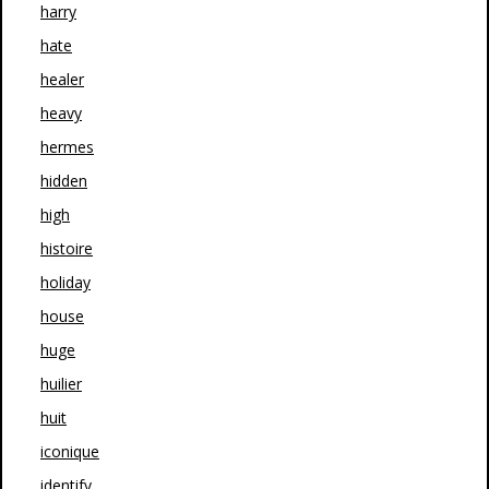
harry
hate
healer
heavy
hermes
hidden
high
histoire
holiday
house
huge
huilier
huit
iconique
identify