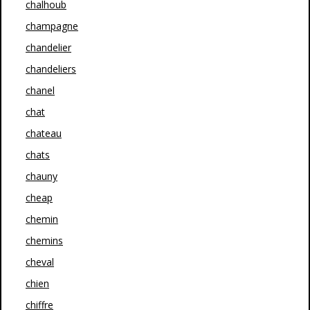
chalhoub
champagne
chandelier
chandeliers
chanel
chat
chateau
chats
chauny
cheap
chemin
chemins
cheval
chien
chiffre