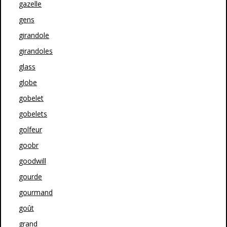
gazelle
gens
girandole
girandoles
glass
globe
gobelet
gobelets
golfeur
goobr
goodwill
gourde
gourmand
goût
grand