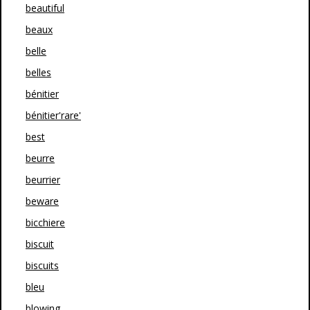
beautiful
beaux
belle
belles
bénitier
bénitier'rare'
best
beurre
beurrier
beware
bicchiere
biscuit
biscuits
bleu
blowing