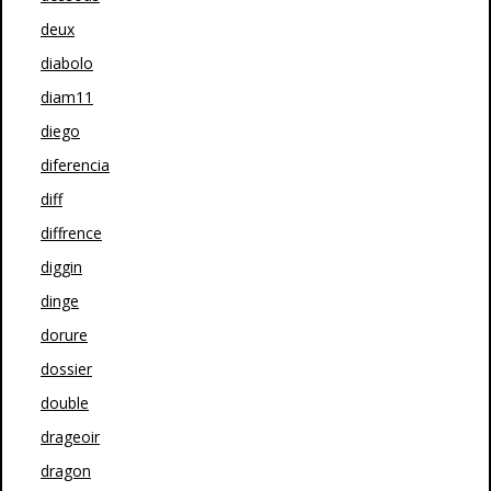
deux
diabolo
diam11
diego
diferencia
diff
diffrence
diggin
dinge
dorure
dossier
double
drageoir
dragon