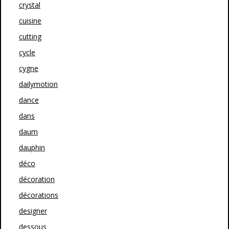
crystal
cuisine
cutting
cycle
cygne
dailymotion
dance
dans
daum
dauphin
déco
décoration
décorations
designer
dessous