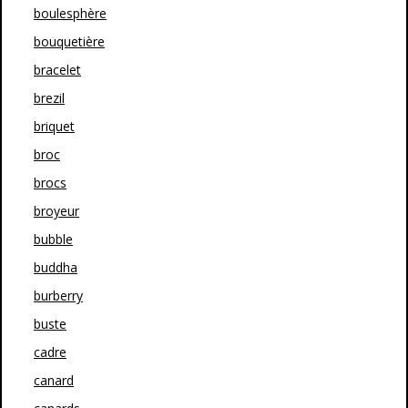
boulesphère
bouquetière
bracelet
brezil
briquet
broc
brocs
broyeur
bubble
buddha
burberry
buste
cadre
canard