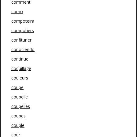
comment
como
compoteira
compotiers
confiturier
conociendo
continue
coquillage
couleurs
coupe
coupelle
coupelles
coupes
couple
cour