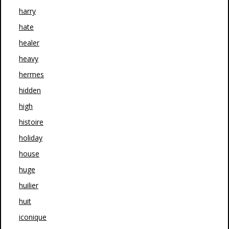
harry
hate
healer
heavy
hermes
hidden
high
histoire
holiday
house
huge
huilier
huit
iconique