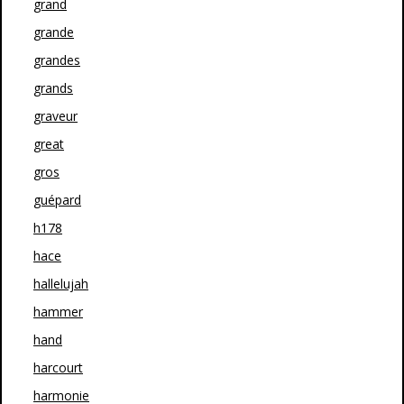
grand
grande
grandes
grands
graveur
great
gros
guépard
h178
hace
hallelujah
hammer
hand
harcourt
harmonie