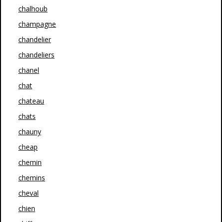
chalhoub
champagne
chandelier
chandeliers
chanel
chat
chateau
chats
chauny
cheap
chemin
chemins
cheval
chien