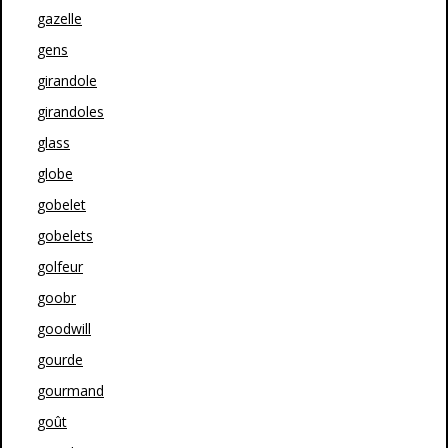
gazelle
gens
girandole
girandoles
glass
globe
gobelet
gobelets
golfeur
goobr
goodwill
gourde
gourmand
goût