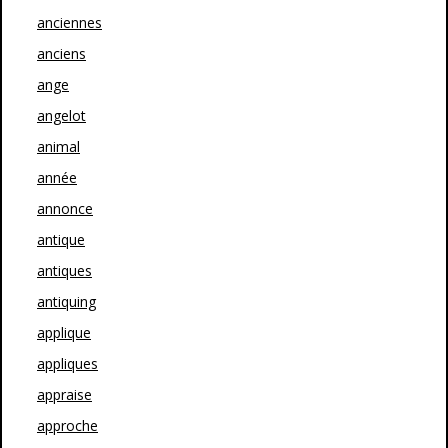
anciennes
anciens
ange
angelot
animal
année
annonce
antique
antiques
antiquing
applique
appliques
appraise
approche