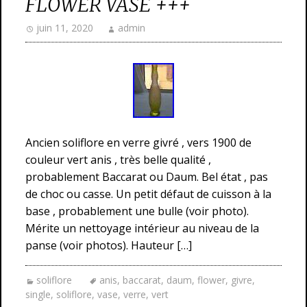
FLOWER VASE +++
juin 11, 2020
admin
Ancien soliflore en verre givré , vers 1900 de
couleur vert anis , très belle qualité ,
probablement Baccarat ou Daum. Bel état , pas
de choc ou casse. Un petit défaut de cuisson à la
base , probablement une bulle (voir photo).
Mérite un nettoyage intérieur au niveau de la
panse (voir photos). Hauteur […]
soliflore
anis
,
baccarat
,
daum
,
flower
,
givre
,
single
,
soliflore
,
vase
,
verre
,
vert