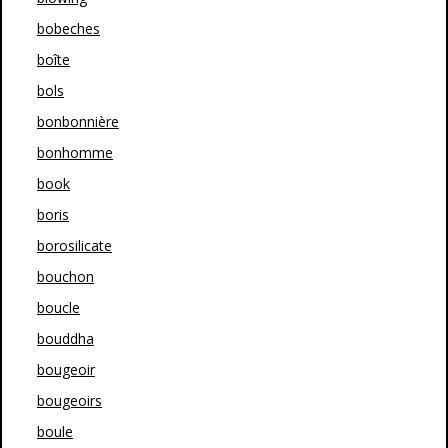
bobeches
boîte
bols
bonbonnière
bonhomme
book
boris
borosilicate
bouchon
boucle
bouddha
bougeoir
bougeoirs
boule