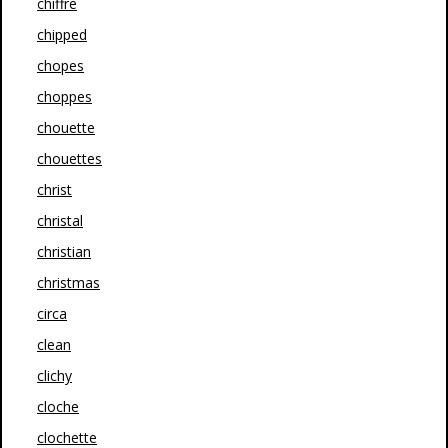
chiffre
chipped
chopes
choppes
chouette
chouettes
christ
christal
christian
christmas
circa
clean
clichy
cloche
clochette