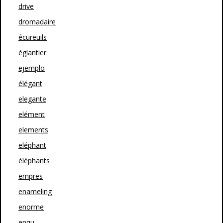
drive
dromadaire
écureuils
églantier
ejemplo
élégant
elegante
elément
elements
eléphant
éléphants
empres
enameling
enorme
enqu