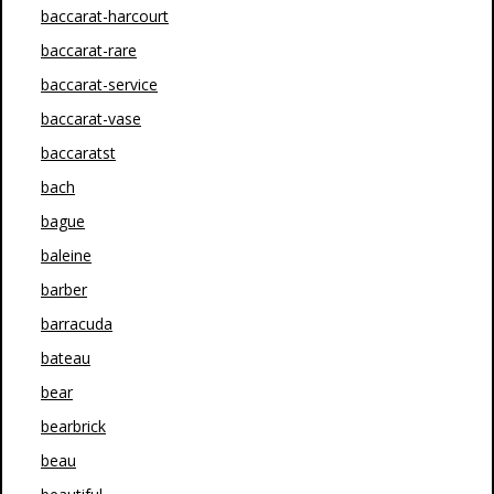
baccarat-harcourt
baccarat-rare
baccarat-service
baccarat-vase
baccaratst
bach
bague
baleine
barber
barracuda
bateau
bear
bearbrick
beau