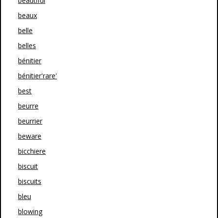
beautiful
beaux
belle
belles
bénitier
bénitier'rare'
best
beurre
beurrier
beware
bicchiere
biscuit
biscuits
bleu
blowing