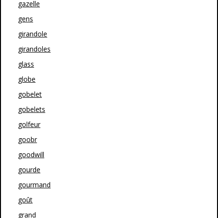
gazelle
gens
girandole
girandoles
glass
globe
gobelet
gobelets
golfeur
goobr
goodwill
gourde
gourmand
goût
grand