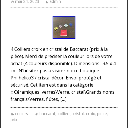
mai 24, 2023
admin
4 Colliers croix en cristal de Baccarat (prix à la
pièce). Merci de préciser la couleur lors de votre
achat (4 couleurs disponible). Dimensions : 3.5 x 4
cm. N’hésitez pas à visiter notre boutique.
Philhelico3 / cristal décor. Envoi protégé et
sécurisé. Cet item est dans la catégorie
« Céramiques, verres\Verre, cristal\Grands noms
français\Verres, flûtes, […]
colliers
baccarat
,
colliers
,
cristal
,
croix
,
piece
,
prix