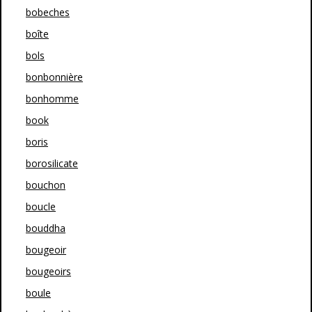
bobeches
boîte
bols
bonbonnière
bonhomme
book
boris
borosilicate
bouchon
boucle
bouddha
bougeoir
bougeoirs
boule