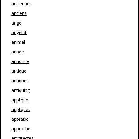
anciennes
anciens
ange
angelot
animal
année
annonce
antique
antiques
antiquing
applique
appliques
appraise
approche
architectes