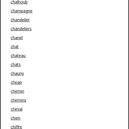
chalhoub
champagne
chandelier
chandeliers
chanel
chat
chateau
chats
chauny
cheap
chemin
chemins
cheval
chien
chiffre