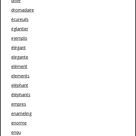
drive
dromadaire
écureuils
églantier
ejemplo
élégant
elegante
elément
elements
eléphant
éléphants
empres
enameling
enorme
enqu