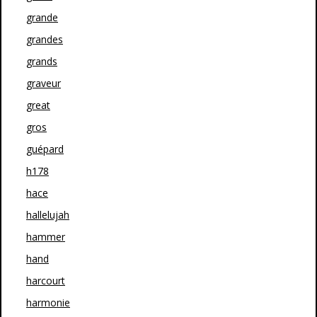
grande
grandes
grands
graveur
great
gros
guépard
h178
hace
hallelujah
hammer
hand
harcourt
harmonie