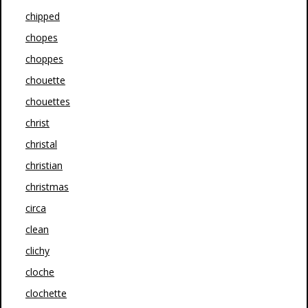
chipped
chopes
choppes
chouette
chouettes
christ
christal
christian
christmas
circa
clean
clichy
cloche
clochette