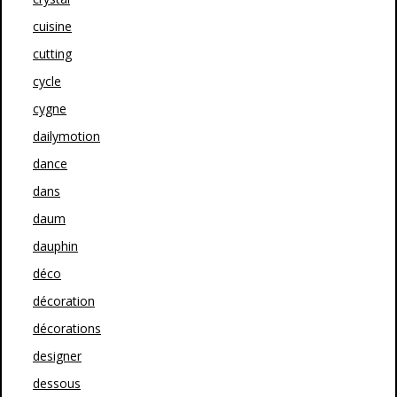
cuisine
cutting
cycle
cygne
dailymotion
dance
dans
daum
dauphin
déco
décoration
décorations
designer
dessous