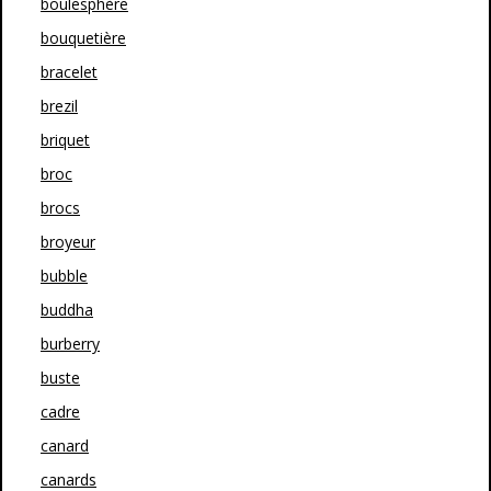
boulesphère
bouquetière
bracelet
brezil
briquet
broc
brocs
broyeur
bubble
buddha
burberry
buste
cadre
canard
canards