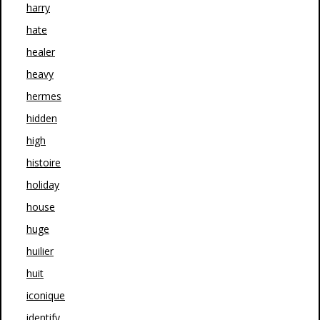
harry
hate
healer
heavy
hermes
hidden
high
histoire
holiday
house
huge
huilier
huit
iconique
identify