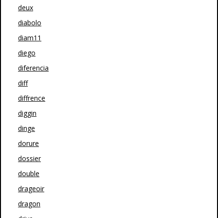
deux
diabolo
diam11
diego
diferencia
diff
diffrence
diggin
dinge
dorure
dossier
double
drageoir
dragon