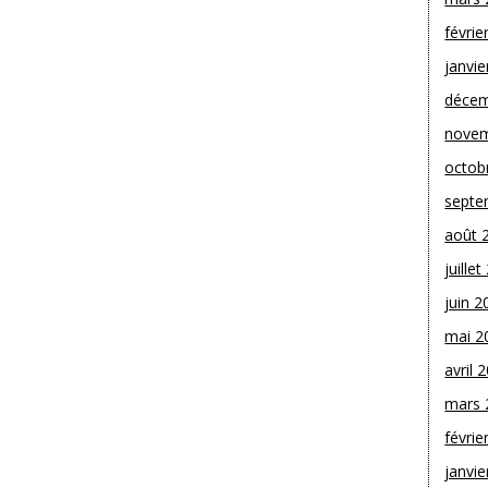
févrie
janvie
décem
novem
octob
septe
août 
juille
juin 2
mai 2
avril 
mars 
févrie
janvie