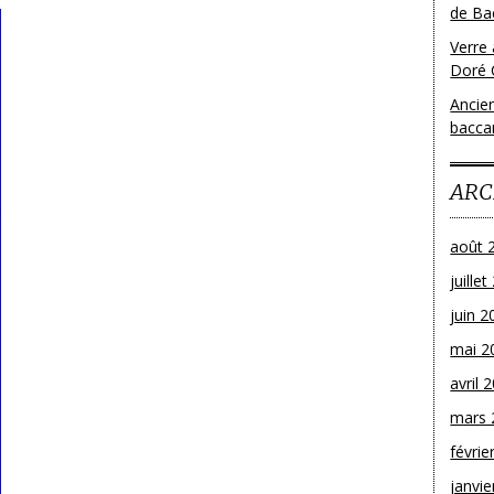
de Bac
Verre 
Doré 
Ancien
bacca
ARC
août 
juille
juin 2
mai 2
avril 
mars 
févrie
janvie