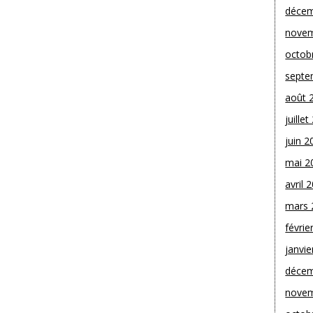
décem
novem
octob
septe
août 
juille
juin 2
mai 2
avril 
mars 
févrie
janvie
décem
novem