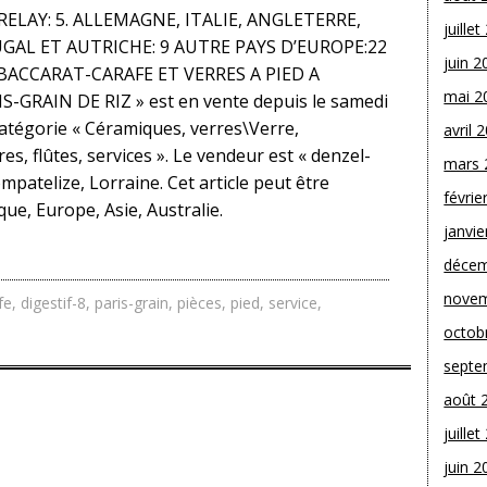
ELAY: 5. ALLEMAGNE, ITALIE, ANGLETERRE,
juille
AL ET AUTRICHE: 9 AUTRE PAYS D’EUROPE:22
juin 2
 « BACCARAT-CARAFE ET VERRES A PIED A
mai 2
S-GRAIN DE RIZ » est en vente depuis le samedi
catégorie « Céramiques, verres\Verre,
avril 
s, flûtes, services ». Le vendeur est « denzel-
mars 
mpatelize, Lorraine. Cet article peut être
févrie
ue, Europe, Asie, Australie.
janvie
décem
novem
fe
,
digestif-8
,
paris-grain
,
pièces
,
pied
,
service
,
octob
septe
août 
juille
juin 2