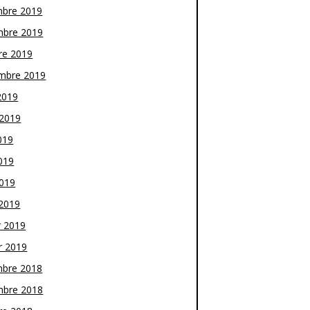
bre 2019
bre 2019
re 2019
mbre 2019
2019
t 2019
019
019
2019
2019
r 2019
r 2019
bre 2018
bre 2018