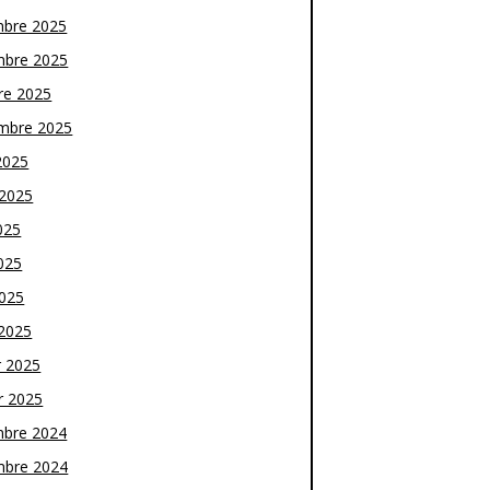
bre 2025
bre 2025
re 2025
mbre 2025
2025
t 2025
025
025
2025
2025
r 2025
r 2025
bre 2024
bre 2024