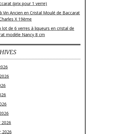
carat (prix pour 1 verre)
à Vin Ancien en Cristal Moulé de Baccarat
Charles X 19ème
 lot de 6 verres à liqueurs en cristal de
rat modèle Nancy 8 cm
HIVES
2026
t 2026
026
026
2026
2026
r 2026
r 2026