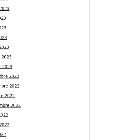
t 2023
023
023
2023
2023
r 2023
r 2023
bre 2022
bre 2022
re 2022
mbre 2022
2022
t 2022
022