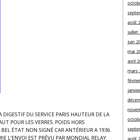
octob
septe
août 
juille
juin 2
mai 2
avril 
mars 
févrie
janvie
décem
novem
A DIGESTIF DU SERVICE PARIS HAUTEUR DE LA
octob
HAUT POUR LES VERRES. POIDS HORS
septe
 BEL ÉTAT NON SIGNÉ CAR ANTÉRIEUR A 1936.
E L’ENVOI EST PRÉVU PAR MONDIAL RELAY:
août 