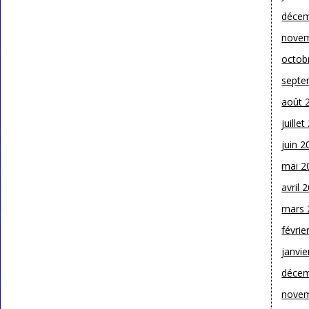
décem
novem
octob
septe
août 
juille
juin 2
mai 2
avril 
mars 
févrie
janvie
décem
novem