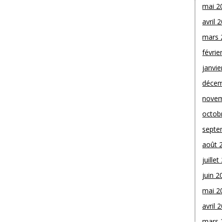
mai 2
avril 
mars 
févrie
janvie
décem
novem
octob
septe
août 
juille
juin 2
mai 2
avril 
mars 