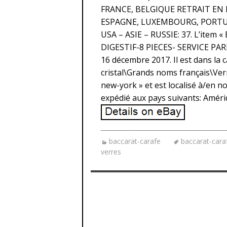
FRANCE, BELGIQUE RETRAIT EN R
ESPAGNE, LUXEMBOURG, PORTUG
USA – ASIE – RUSSIE: 37. L’item
DIGESTIF-8 PIECES- SERVICE PARI
16 décembre 2017. Il est dans la 
cristal\Grands noms français\Verre
new-york » et est localisé à/en no
expédié aux pays suivants: Amériq
baccarat-carafe
baccarat-cara
verres