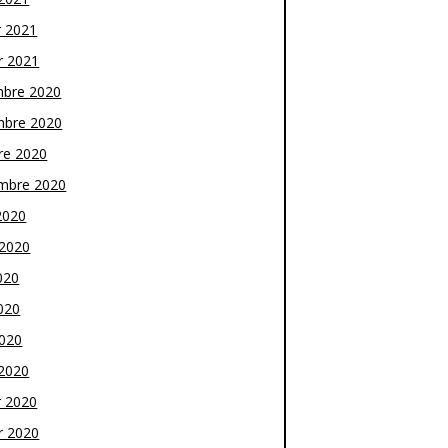
r 2021
r 2021
bre 2020
bre 2020
re 2020
mbre 2020
2020
t 2020
020
020
2020
2020
r 2020
r 2020