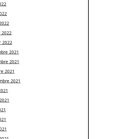
022
2022
2022
r 2022
r 2022
bre 2021
bre 2021
re 2021
mbre 2021
2021
t 2021
021
021
2021
2021