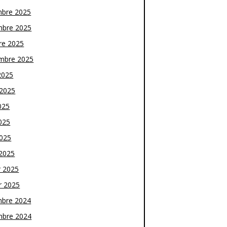
bre 2025
bre 2025
re 2025
mbre 2025
2025
t 2025
025
025
2025
2025
r 2025
r 2025
bre 2024
bre 2024