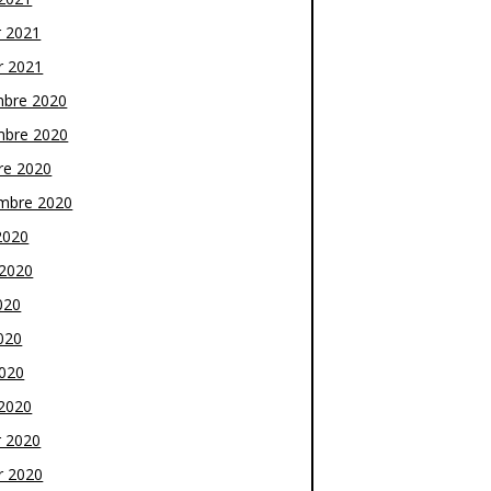
r 2021
r 2021
bre 2020
bre 2020
re 2020
mbre 2020
2020
t 2020
020
020
2020
2020
r 2020
r 2020