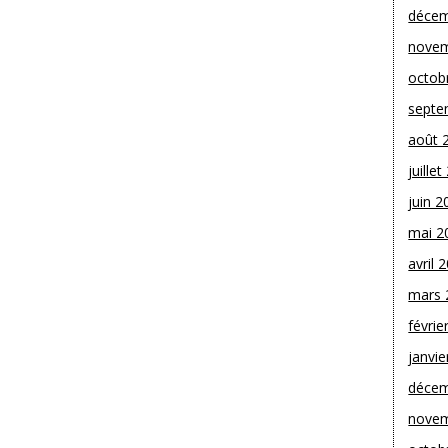
décem
novem
octob
septe
août 
juille
juin 2
mai 2
avril 
mars 
févrie
janvie
décem
novem