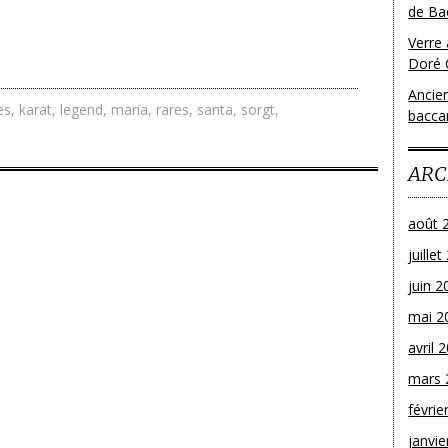
de Bac
Verre 
Doré 
Ancien
es
,
karat
,
legend
,
maria
,
rares
,
santa
,
sorgt
,
bacca
ARC
août 
juille
juin 2
mai 2
avril 
mars 
févrie
janvie