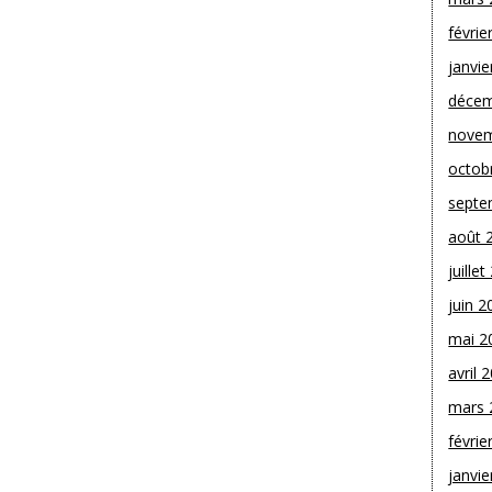
févrie
janvie
décem
novem
octob
septe
août 
juille
juin 2
mai 2
avril 
mars 
févrie
janvie