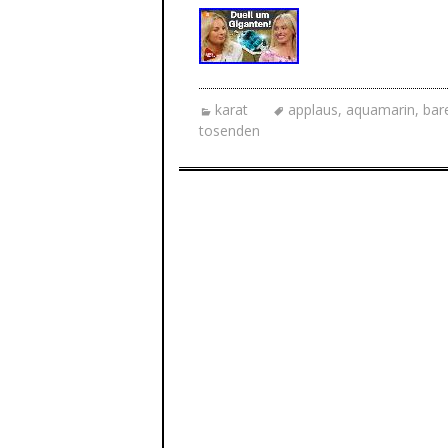
karat
applaus
,
aquamarin
,
bar
tosenden