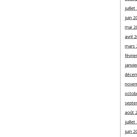
juille
juin 2
mai 2
avril 
mars 
févrie
janvie
décem
novem
octob
septe
août 
juille
juin 2