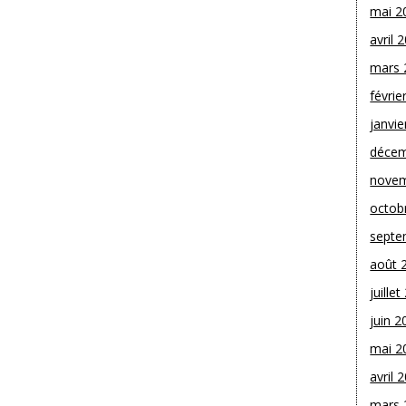
mai 2
avril 
mars 
févrie
janvie
décem
novem
octob
septe
août 
juille
juin 2
mai 2
avril 
mars 