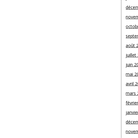
décem
novem
octob
septe
août 
juille
juin 2
mai 2
avril 
mars 
févrie
janvie
décem
novem