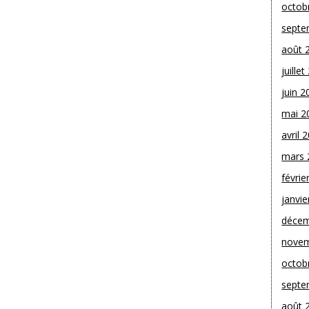
octob
septe
août 
juille
juin 2
mai 2
avril 
mars 
févrie
janvie
décem
novem
octob
septe
août 