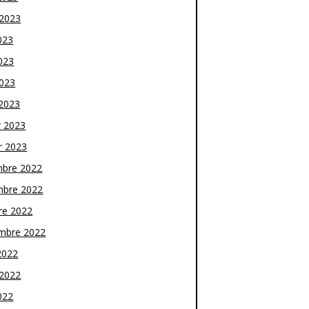
t 2023
023
023
2023
2023
r 2023
r 2023
bre 2022
bre 2022
re 2022
mbre 2022
2022
t 2022
022