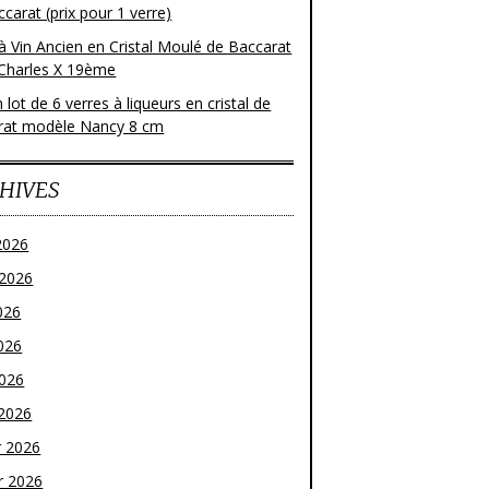
carat (prix pour 1 verre)
à Vin Ancien en Cristal Moulé de Baccarat
Charles X 19ème
 lot de 6 verres à liqueurs en cristal de
rat modèle Nancy 8 cm
HIVES
2026
t 2026
026
026
2026
2026
r 2026
r 2026