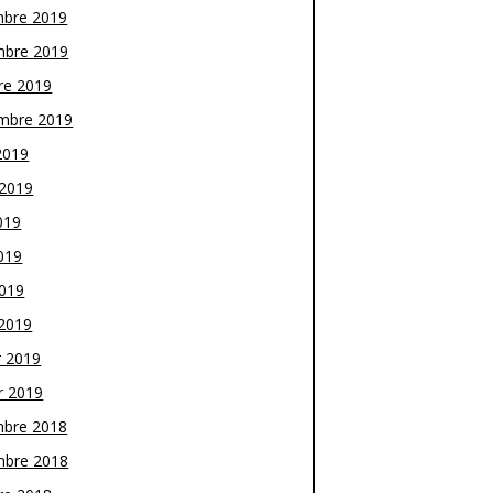
bre 2019
bre 2019
re 2019
mbre 2019
2019
t 2019
019
019
2019
2019
r 2019
r 2019
bre 2018
bre 2018