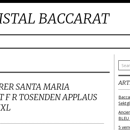
ISTAL BACCARAT
ART
 RER SANTA MARIA
 F R TOSENDEN APPLAUS
Bacca
Sektg
XXL
Ancie
BLEU
5 ver