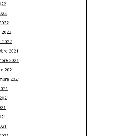
022
2022
2022
r 2022
r 2022
bre 2021
bre 2021
re 2021
mbre 2021
2021
t 2021
021
021
2021
2021