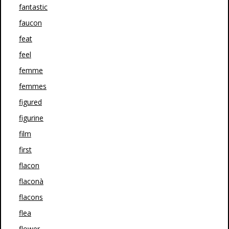
fantastic
faucon
feat
feel
femme
femmes
figured
figurine
film
first
flacon
flaconà
flacons
flea
flower