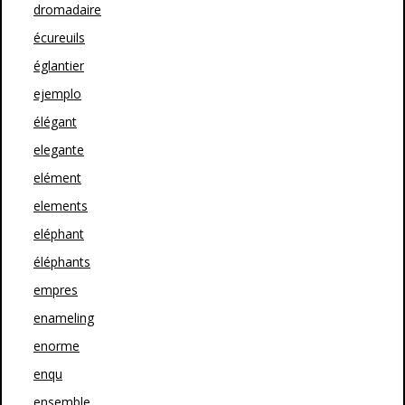
dromadaire
écureuils
églantier
ejemplo
élégant
elegante
elément
elements
eléphant
éléphants
empres
enameling
enorme
enqu
ensemble