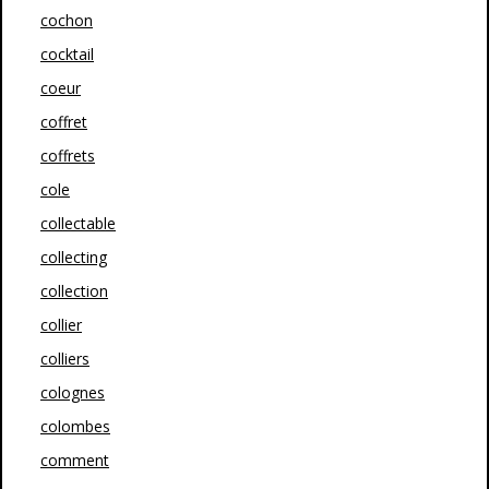
cochon
cocktail
coeur
coffret
coffrets
cole
collectable
collecting
collection
collier
colliers
colognes
colombes
comment