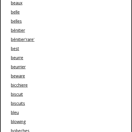
beaux
belle
belles
bénitier
bénitier'rare'
best
beurre
beurrier
beware
bicchiere
biscuit
biscuits
bleu
blowing
bobeches