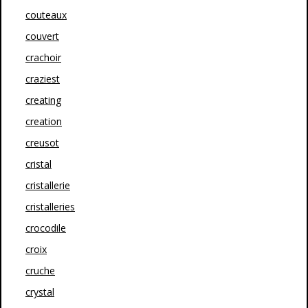
couteaux
couvert
crachoir
craziest
creating
creation
creusot
cristal
cristallerie
cristalleries
crocodile
croix
cruche
crystal