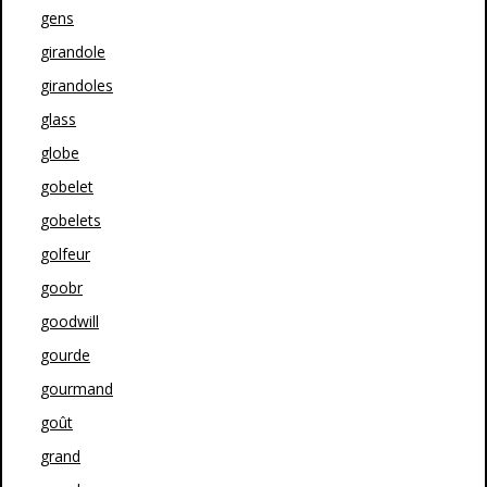
gens
girandole
girandoles
glass
globe
gobelet
gobelets
golfeur
goobr
goodwill
gourde
gourmand
goût
grand