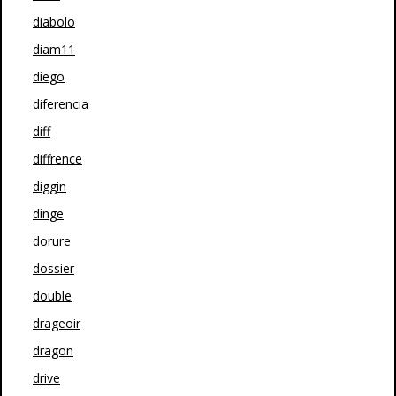
diabolo
diam11
diego
diferencia
diff
diffrence
diggin
dinge
dorure
dossier
double
drageoir
dragon
drive