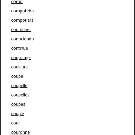
como
compoteira
compotiers
confiturier
conociendo
continue
coquillage
couleurs
coupe
coupelle
coupelles
coupes
couple
cour
couronne