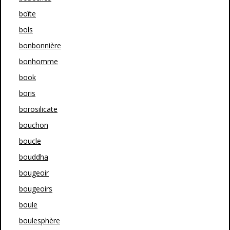
boîte
bols
bonbonnière
bonhomme
book
boris
borosilicate
bouchon
boucle
bouddha
bougeoir
bougeoirs
boule
boulesphère