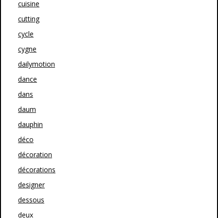
cuisine
cutting
cycle
cygne
dailymotion
dance
dans
daum
dauphin
déco
décoration
décorations
designer
dessous
deux