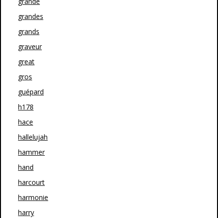
grande
grandes
grands
graveur
great
gros
guépard
h178
hace
hallelujah
hammer
hand
harcourt
harmonie
harry