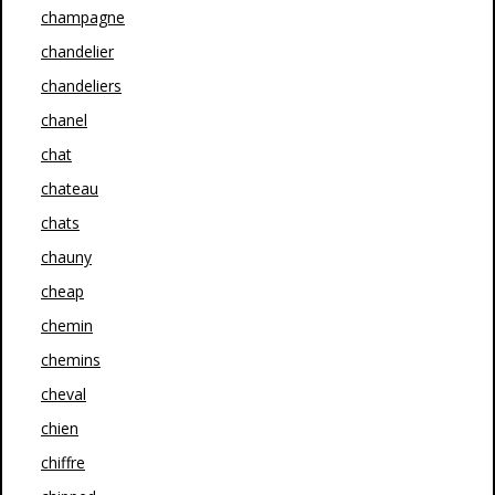
champagne
chandelier
chandeliers
chanel
chat
chateau
chats
chauny
cheap
chemin
chemins
cheval
chien
chiffre