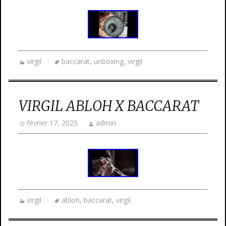
virgil
baccarat
,
unboxing
,
virgil
VIRGIL ABLOH X BACCARAT
février 17, 2025
admin
virgil
abloh
,
baccarat
,
virgil