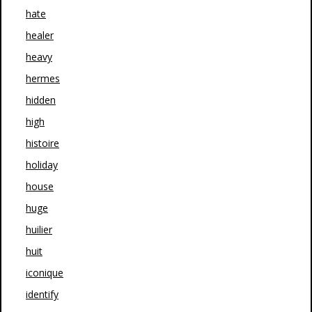
hate
healer
heavy
hermes
hidden
high
histoire
holiday
house
huge
huilier
huit
iconique
identify