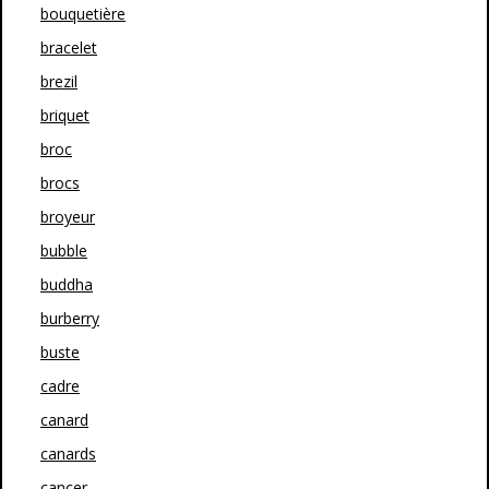
bouquetière
bracelet
brezil
briquet
broc
brocs
broyeur
bubble
buddha
burberry
buste
cadre
canard
canards
cancer