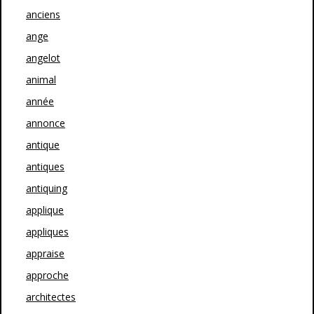
anciens
ange
angelot
animal
année
annonce
antique
antiques
antiquing
applique
appliques
appraise
approche
architectes