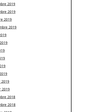
bre 2019
bre 2019
re 2019
mbre 2019
2019
t 2019
019
019
2019
2019
r 2019
r 2019
bre 2018
bre 2018