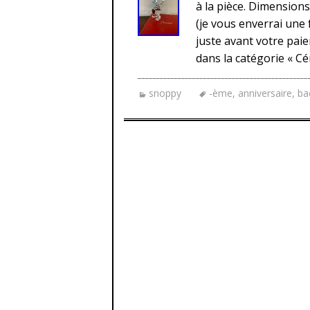
à la pièce. Dimensions
(je vous enverrai une 
juste avant votre paie
dans la catégorie « C
snoppy
-ème
,
anniversaire
,
ba