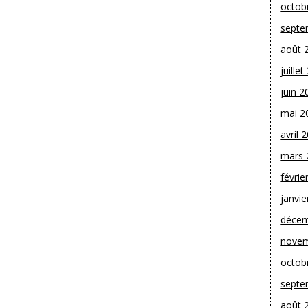
octob
septe
août 
juille
juin 2
mai 2
avril 
mars 
févrie
janvie
décem
novem
octob
septe
août 