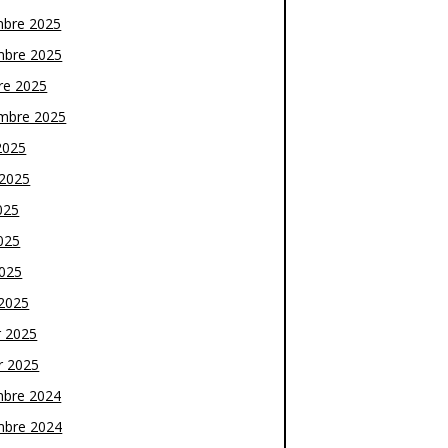
bre 2025
bre 2025
re 2025
mbre 2025
2025
t 2025
025
025
2025
2025
r 2025
r 2025
bre 2024
bre 2024