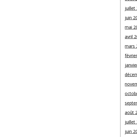
juille
juin 2
mai 2
avril 
mars 
févrie
janvie
décem
novem
octob
septe
août 
juille
juin 2