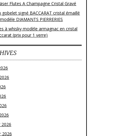
läser Flutes A Champagne Cristal Gravé
n gobelet signé BACCARAT cristal émaillé
 modèle DIAMANTS PIERRERIES
res à whisky modèle armagnac en cristal
carat (prix pour 1 verre)
HIVES
2026
t 2026
026
026
2026
2026
r 2026
r 2026