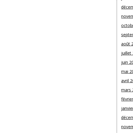
décem
novem
octob
septe
août 
juille
juin 2
mai 2
avril 
mars 
févrie
janvie
décem
novem