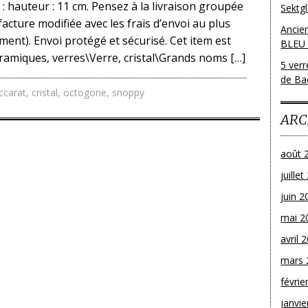
 : hauteur : 11 cm. Pensez à la livraison groupée
Sektg
facture modifiée avec les frais d’envoi au plus
Ancie
ment). Envoi protégé et sécurisé. Cet item est
BLEU
éramiques, verres\Verre, cristal\Grands noms […]
5 ver
de Bac
ccarat
,
cristal
,
octogone
,
snoppy
ARC
août 
juille
juin 2
mai 2
avril 
mars 
févrie
janvie