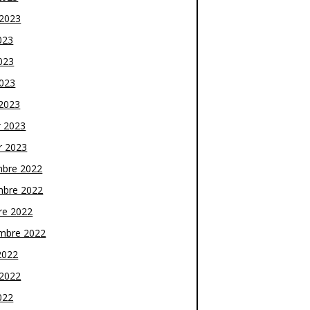
t 2023
023
023
2023
2023
r 2023
r 2023
bre 2022
bre 2022
re 2022
mbre 2022
2022
t 2022
022