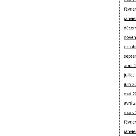
févrie
janvie
décem
novem
octob
septe
août 
juille
juin 2
mai 2
avril 
mars 
févrie
janvie