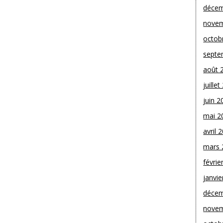
décem
novem
octob
septe
août 
juille
juin 2
mai 2
avril 
mars 
févrie
janvie
décem
novem