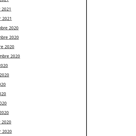
r 2021
r 2021
bre 2020
bre 2020
re 2020
mbre 2020
2020
t 2020
020
020
2020
2020
r 2020
r 2020