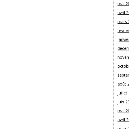
mai 2
avril 
mars 
févrie
janvie
décem
novem
octob
septe
août 
juille
juin 2
mai 2
avril 
mars 