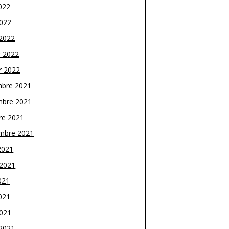
022
2022
2022
r 2022
r 2022
bre 2021
bre 2021
re 2021
mbre 2021
2021
t 2021
021
021
2021
2021