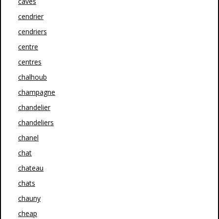
caves
cendrier
cendriers
centre
centres
chalhoub
champagne
chandelier
chandeliers
chanel
chat
chateau
chats
chauny
cheap