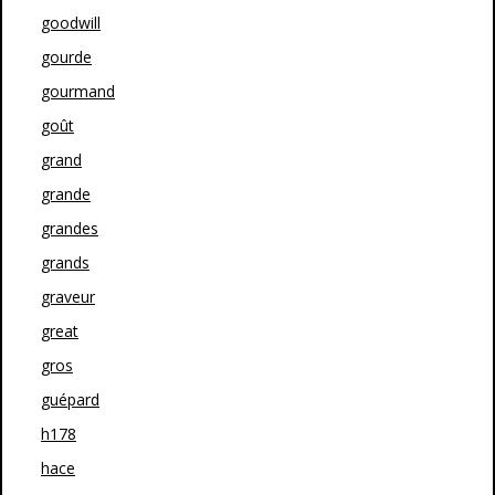
goodwill
gourde
gourmand
goût
grand
grande
grandes
grands
graveur
great
gros
guépard
h178
hace