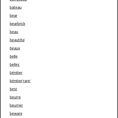
bateau
bear
bearbrick
beau
beautiful
beaux
belle
belles
bénitier
bénitier'rare'
best
beurre
beurrier
beware