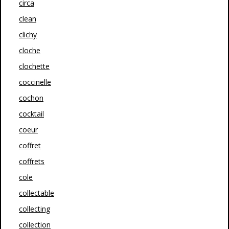
circa
clean
clichy
cloche
clochette
coccinelle
cochon
cocktail
coeur
coffret
coffrets
cole
collectable
collecting
collection