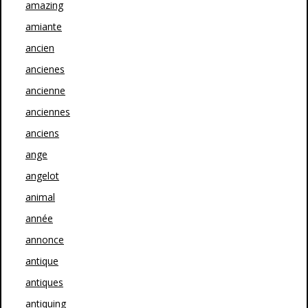
amazing
amiante
ancien
ancienes
ancienne
anciennes
anciens
ange
angelot
animal
année
annonce
antique
antiques
antiquing