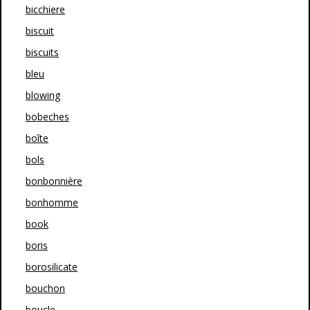
bicchiere
biscuit
biscuits
bleu
blowing
bobeches
boîte
bols
bonbonnière
bonhomme
book
boris
borosilicate
bouchon
boucle