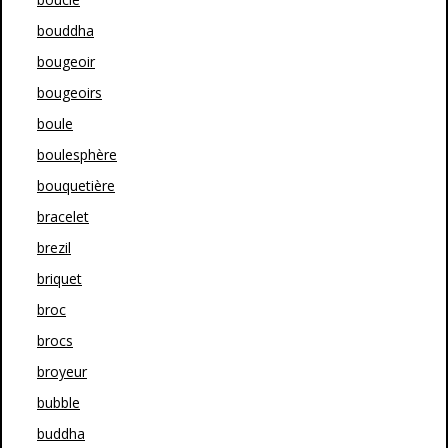
bouddha
bougeoir
bougeoirs
boule
boulesphère
bouquetière
bracelet
brezil
briquet
broc
brocs
broyeur
bubble
buddha