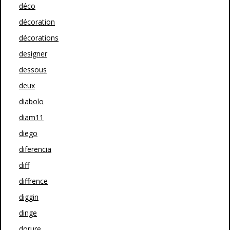
déco
décoration
décorations
designer
dessous
deux
diabolo
diam11
diego
diferencia
diff
diffrence
diggin
dinge
dorure