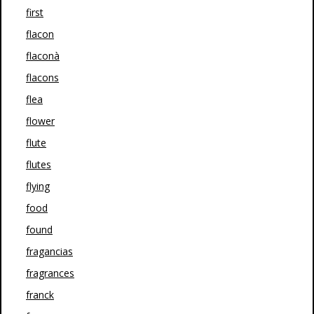
first
flacon
flaconà
flacons
flea
flower
flute
flutes
flying
food
found
fragancias
fragrances
franck