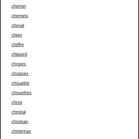
chemin
chemins
cheval
chien
chiffre
chipped
chopes
choppes
chouette
chouettes
christ
christal
christian
christmas