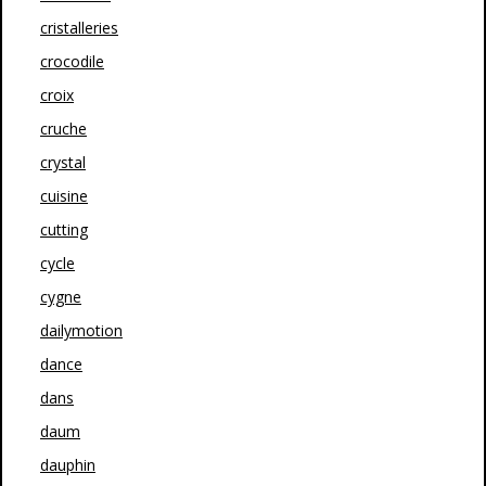
cristalleries
crocodile
croix
cruche
crystal
cuisine
cutting
cycle
cygne
dailymotion
dance
dans
daum
dauphin