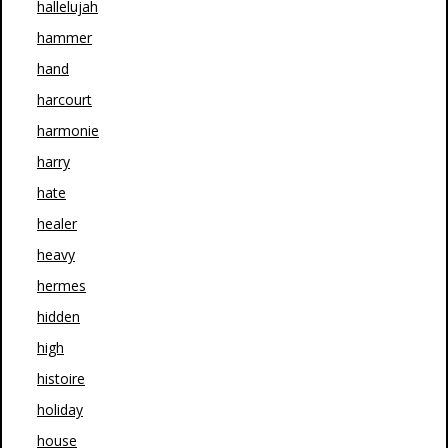
hallelujah
hammer
hand
harcourt
harmonie
harry
hate
healer
heavy
hermes
hidden
high
histoire
holiday
house