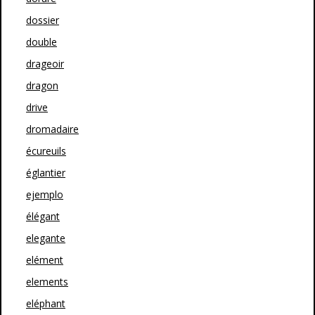
dossier
double
drageoir
dragon
drive
dromadaire
écureuils
églantier
ejemplo
élégant
elegante
elément
elements
eléphant