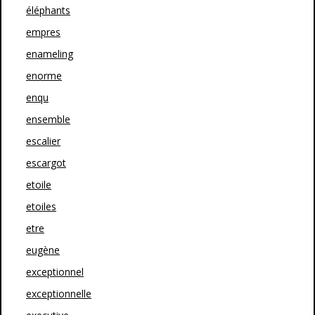
éléphants
empres
enameling
enorme
enqu
ensemble
escalier
escargot
etoile
etoiles
etre
eugène
exceptionnel
exceptionnelle