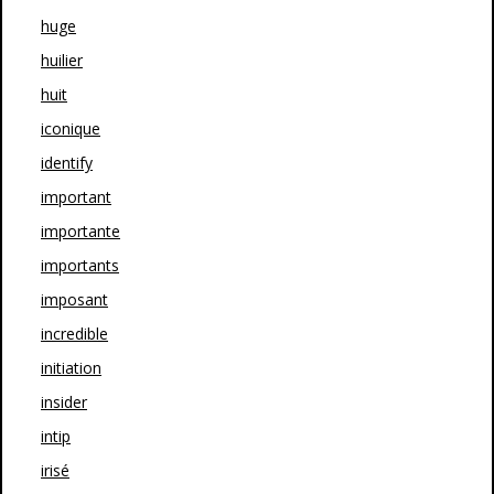
huge
huilier
huit
iconique
identify
important
importante
importants
imposant
incredible
initiation
insider
intip
irisé