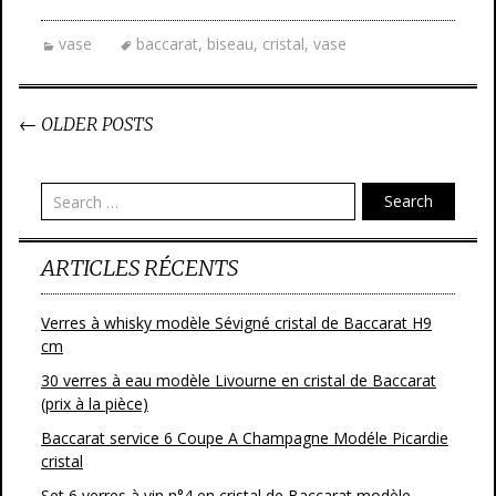
vase
baccarat
,
biseau
,
cristal
,
vase
←
OLDER POSTS
Post navigation
Search
ARTICLES RÉCENTS
Verres à whisky modèle Sévigné cristal de Baccarat H9
cm
30 verres à eau modèle Livourne en cristal de Baccarat
(prix à la pièce)
Baccarat service 6 Coupe A Champagne Modéle Picardie
cristal
Set 6 verres à vin n°4 en cristal de Baccarat modèle