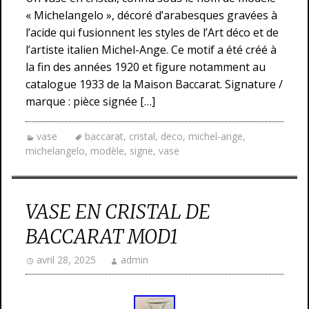
« Michelangelo », décoré d’arabesques gravées à
l’acide qui fusionnent les styles de l’Art déco et de
l’artiste italien Michel-Ange. Ce motif a été créé à
la fin des années 1920 et figure notamment au
catalogue 1933 de la Maison Baccarat. Signature /
marque : pièce signée […]
vase
baccarat
,
cristal
,
deco
,
michel-ange
,
michelangelo
,
modèle
,
signe
,
vase
VASE EN CRISTAL DE
BACCARAT MOD1
avril 28, 2025
admin