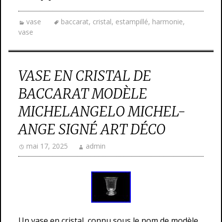
vase
baccarat
,
cristal
,
estampillé
,
harmonie
,
vase
VASE EN CRISTAL DE
BACCARAT MODÈLE
MICHELANGELO MICHEL-
ANGE SIGNÉ ART DÉCO
mai 17, 2025
admin
Un vase en cristal, connu sous le nom de modèle