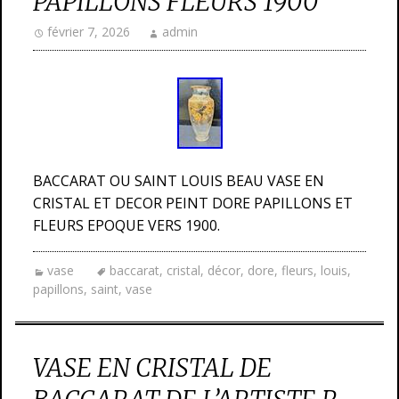
PAPILLONS FLEURS 1900
février 7, 2026
admin
BACCARAT OU SAINT LOUIS BEAU VASE EN
CRISTAL ET DECOR PEINT DORE PAPILLONS ET
FLEURS EPOQUE VERS 1900.
vase
baccarat
,
cristal
,
décor
,
dore
,
fleurs
,
louis
,
papillons
,
saint
,
vase
VASE EN CRISTAL DE