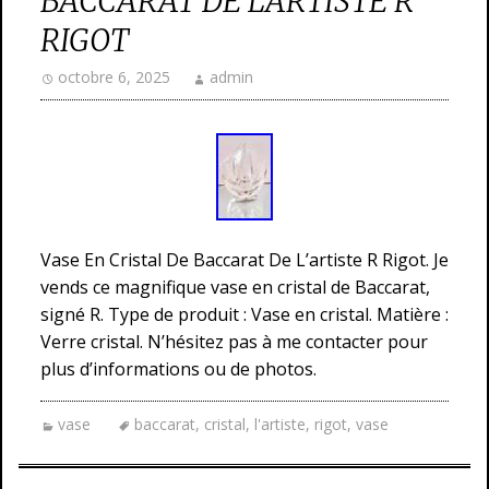
BACCARAT DE L’ARTISTE R
RIGOT
octobre 6, 2025
admin
Vase En Cristal De Baccarat De L’artiste R Rigot. Je
vends ce magnifique vase en cristal de Baccarat,
signé R. Type de produit : Vase en cristal. Matière :
Verre cristal. N’hésitez pas à me contacter pour
plus d’informations ou de photos.
vase
baccarat
,
cristal
,
l'artiste
,
rigot
,
vase