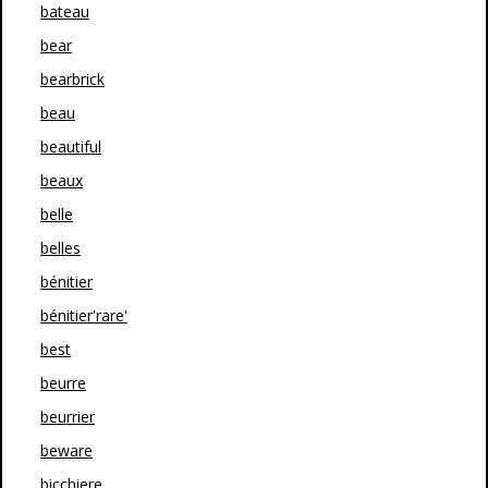
bateau
bear
bearbrick
beau
beautiful
beaux
belle
belles
bénitier
bénitier'rare'
best
beurre
beurrier
beware
bicchiere