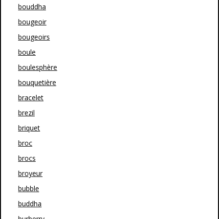
bouddha
bougeoir
bougeoirs
boule
boulesphère
bouquetière
bracelet
brezil
briquet
broc
brocs
broyeur
bubble
buddha
burberry