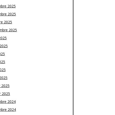
bre 2025
bre 2025
re 2025
mbre 2025
2025
t 2025
025
025
2025
2025
r 2025
r 2025
bre 2024
bre 2024