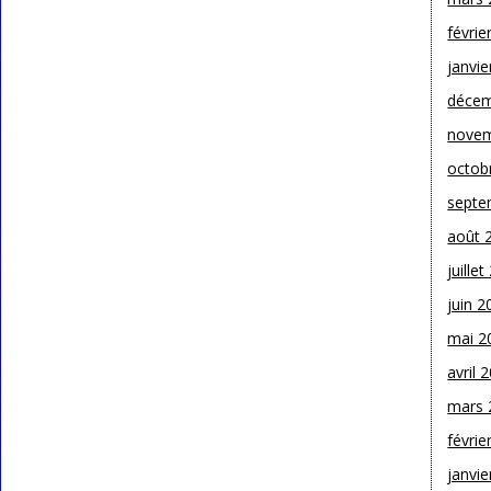
févrie
janvie
décem
novem
octob
septe
août 
juille
juin 2
mai 2
avril 
mars 
févrie
janvie