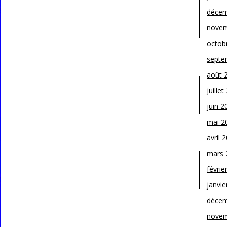
décem
novem
octob
septe
août 
juille
juin 2
mai 2
avril 
mars 
févrie
janvie
décem
novem