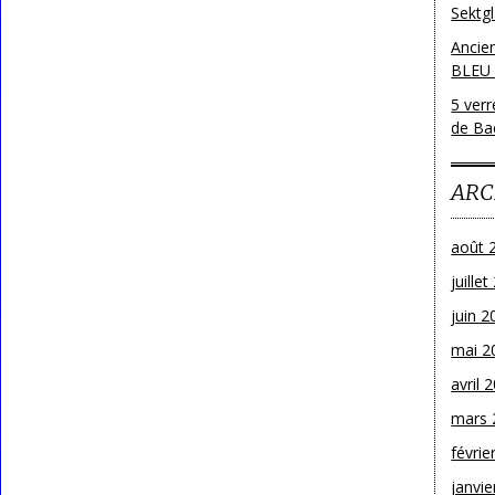
Sektg
Ancie
BLEU
5 ver
de Bac
ARC
août 
juille
juin 2
mai 2
avril 
mars 
févrie
janvie