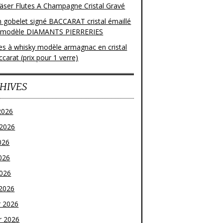
läser Flutes A Champagne Cristal Gravé
n gobelet signé BACCARAT cristal émaillé
 modèle DIAMANTS PIERRERIES
res à whisky modèle armagnac en cristal
carat (prix pour 1 verre)
HIVES
2026
t 2026
026
026
2026
2026
r 2026
r 2026