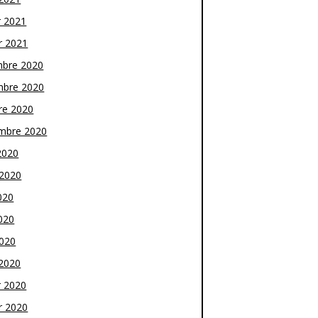
r 2021
r 2021
bre 2020
bre 2020
re 2020
mbre 2020
2020
t 2020
020
020
2020
2020
r 2020
r 2020