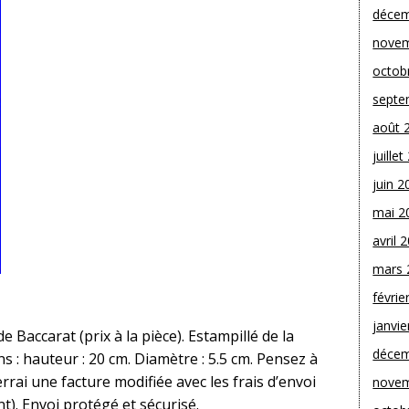
décem
novem
octob
septe
août 
juille
juin 2
mai 2
avril 
mars 
févrie
janvie
e Baccarat (prix à la pièce). Estampillé de la
décem
s : hauteur : 20 cm. Diamètre : 5.5 cm. Pensez à
rrai une facture modifiée avec les frais d’envoi
novem
t). Envoi protégé et sécurisé.