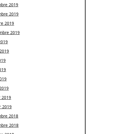
bre 2019
bre 2019
re 2019
mbre 2019
2019
t 2019
019
019
2019
2019
r 2019
r 2019
bre 2018
bre 2018