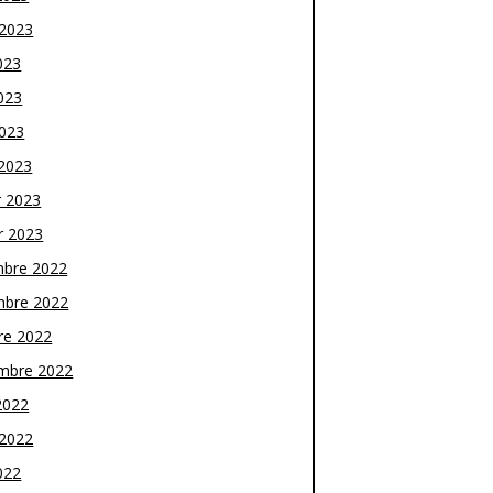
t 2023
023
023
2023
2023
r 2023
r 2023
bre 2022
bre 2022
re 2022
mbre 2022
2022
t 2022
022