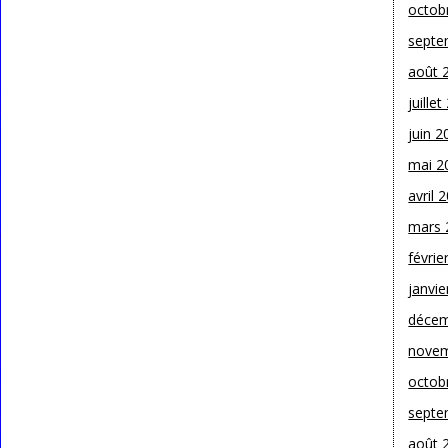
octob
septe
août 
juille
juin 2
mai 2
avril 
mars 
févrie
janvie
décem
novem
octob
septe
août 