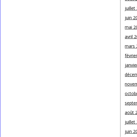
juille
juin 2
mai 2
avril 
mars 
févrie
janvie
décem
novem
octob
septe
août 
juille
juin 2