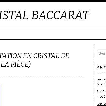
ISTAL BACCARAT
TATION EN CRISTAL DE
LA PIÈCE)
ART
Bacca
Modéle
Set 6 
modèl
Bacca