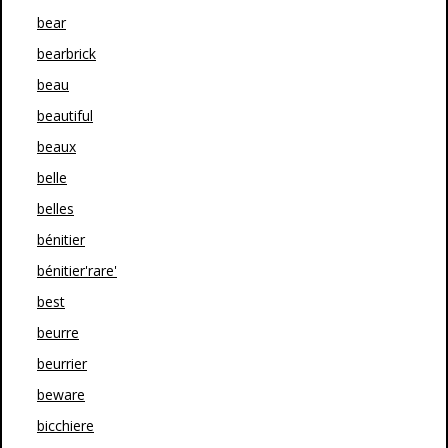
bear
bearbrick
beau
beautiful
beaux
belle
belles
bénitier
bénitier'rare'
best
beurre
beurrier
beware
bicchiere