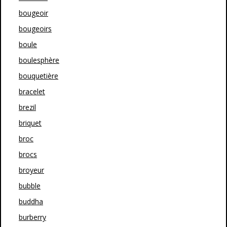
bougeoir
bougeoirs
boule
boulesphère
bouquetière
bracelet
brezil
briquet
broc
brocs
broyeur
bubble
buddha
burberry