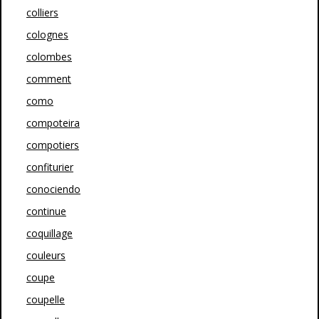
colliers
colognes
colombes
comment
como
compoteira
compotiers
confiturier
conociendo
continue
coquillage
couleurs
coupe
coupelle