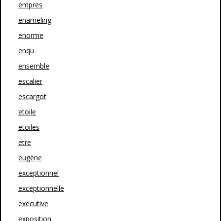
empres
enameling
enorme
enqu
ensemble
escalier
escargot
etoile
etoiles
etre
eugène
exceptionnel
exceptionnelle
executive
exposition