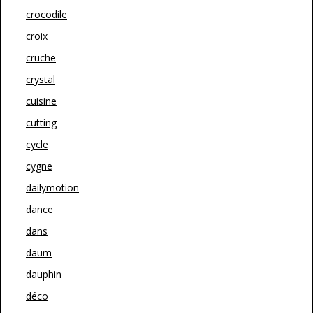
crocodile
croix
cruche
crystal
cuisine
cutting
cycle
cygne
dailymotion
dance
dans
daum
dauphin
déco