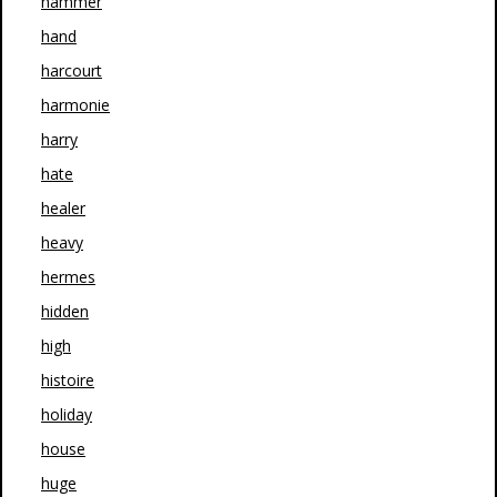
hammer
hand
harcourt
harmonie
harry
hate
healer
heavy
hermes
hidden
high
histoire
holiday
house
huge