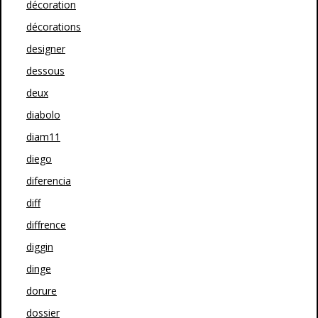
décoration
décorations
designer
dessous
deux
diabolo
diam11
diego
diferencia
diff
diffrence
diggin
dinge
dorure
dossier