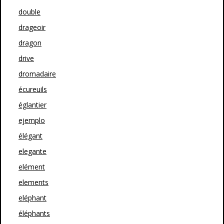
double
drageoir
dragon
drive
dromadaire
écureuils
églantier
ejemplo
élégant
elegante
elément
elements
eléphant
éléphants