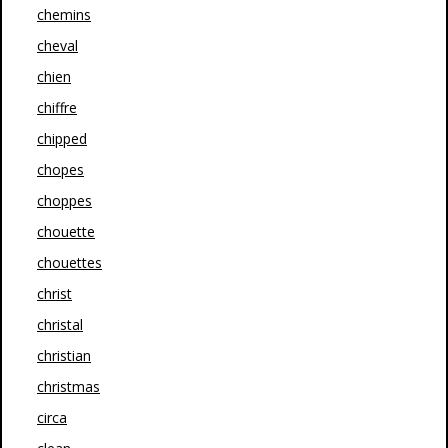
chemins
cheval
chien
chiffre
chipped
chopes
choppes
chouette
chouettes
christ
christal
christian
christmas
circa