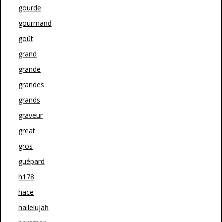
gourde
gourmand
goût
grand
grande
grandes
grands
graveur
great
gros
guépard
h178
hace
hallelujah