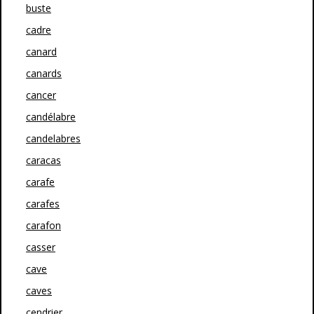
buste
cadre
canard
canards
cancer
candélabre
candelabres
caracas
carafe
carafes
carafon
casser
cave
caves
cendrier