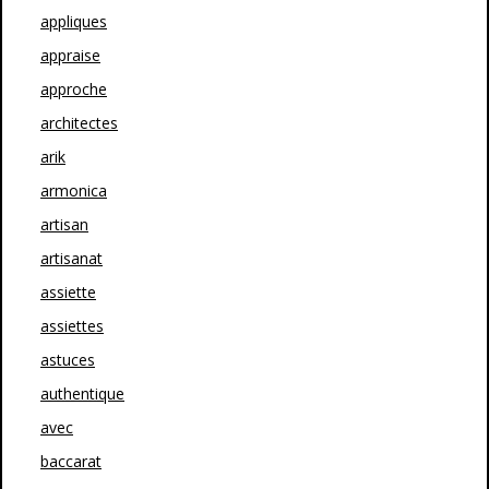
appliques
appraise
approche
architectes
arik
armonica
artisan
artisanat
assiette
assiettes
astuces
authentique
avec
baccarat