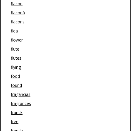
flacon
flaconà
flacons
flea
flower
flute
flutes
flying
food
found
fragancias
fragrances
franck
free
french