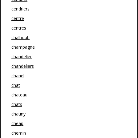
cendriers
centre
centres
chalhoub
champagne
chandelier
chandeliers
chanel
chat
chateau
chats
chauny
cheap
chemin