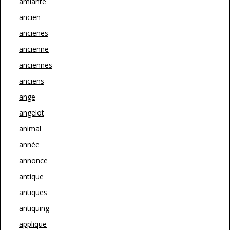
amiante
ancien
ancienes
ancienne
anciennes
anciens
ange
angelot
animal
année
annonce
antique
antiques
antiquing
applique