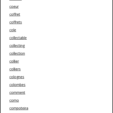
coeur
coffret
coffrets
cole
collectable
collecting
collection
collier
colliers
colognes
colombes
comment
como
compoteira