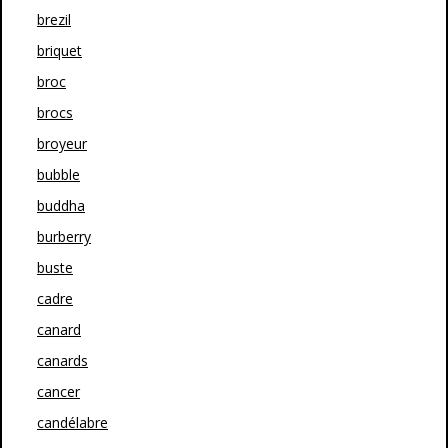
brezil
briquet
broc
brocs
broyeur
bubble
buddha
burberry
buste
cadre
canard
canards
cancer
candélabre