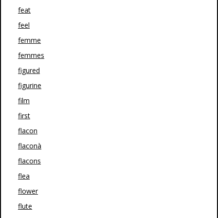
feat
feel
femme
femmes
figured
figurine
film
first
flacon
flaconà
flacons
flea
flower
flute