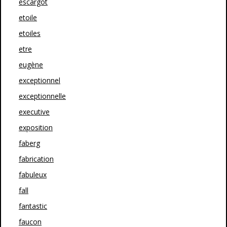
escargot
etoile
etoiles
etre
eugène
exceptionnel
exceptionnelle
executive
exposition
faberg
fabrication
fabuleux
fall
fantastic
faucon