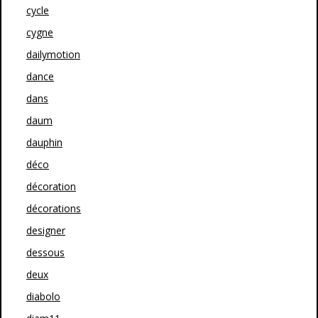
cycle
cygne
dailymotion
dance
dans
daum
dauphin
déco
décoration
décorations
designer
dessous
deux
diabolo