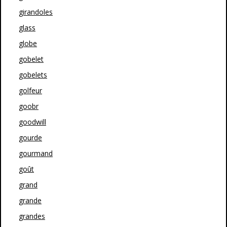
girandoles
glass
globe
gobelet
gobelets
golfeur
goobr
goodwill
gourde
gourmand
goût
grand
grande
grandes