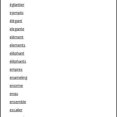
églantier
ejemplo
élégant
elegante
elément
elements
eléphant
éléphants
empres
enameling
enorme
enqu
ensemble
escalier