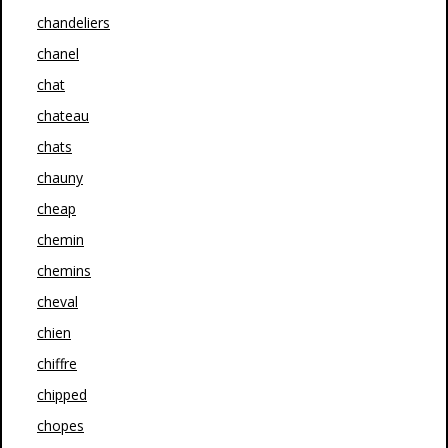
chandeliers
chanel
chat
chateau
chats
chauny
cheap
chemin
chemins
cheval
chien
chiffre
chipped
chopes