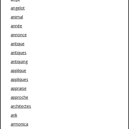
angelot
animal
année
annonce
antique
antiques
antiquing
applique
appliques
appraise
approche
architectes
arik
armonica