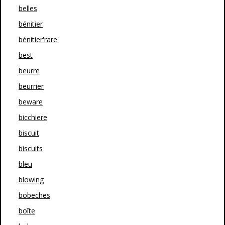
belles
bénitier
bénitier'rare'
best
beurre
beurrier
beware
bicchiere
biscuit
biscuits
bleu
blowing
bobeches
boîte