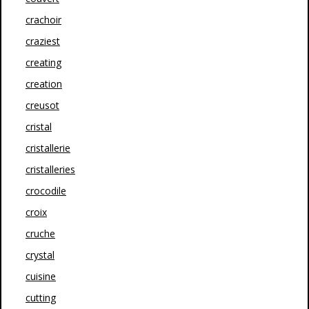
crachoir
craziest
creating
creation
creusot
cristal
cristallerie
cristalleries
crocodile
croix
cruche
crystal
cuisine
cutting