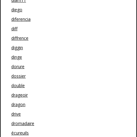
diam11
diego
diferencia
diff
diffrence
diggin
dinge
dorure
dossier
double
drageoir
dragon
drive
dromadaire
écureuils