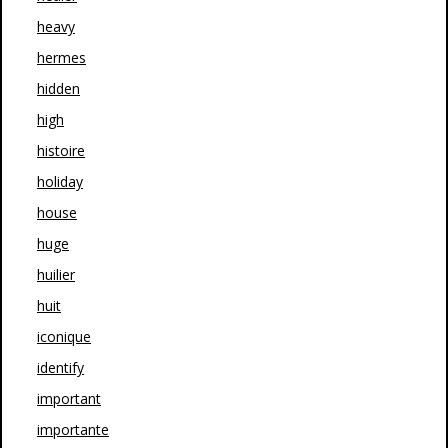
heavy
hermes
hidden
high
histoire
holiday
house
huge
huilier
huit
iconique
identify
important
importante