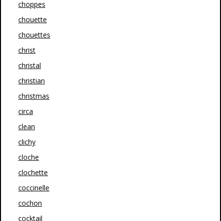
choppes
chouette
chouettes
christ
christal
christian
christmas
circa
clean
clichy
cloche
clochette
coccinelle
cochon
cocktail