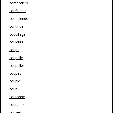
compotiers
confiturier
conociendo
continue
coquillage
couleurs
coupe
coupelle
coupelles
coupes
couple
cour
couronne
couteaux
couvert