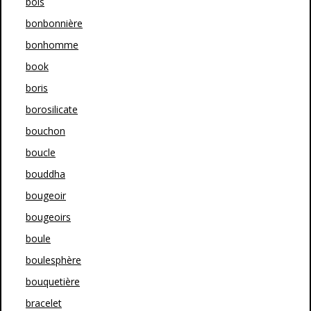
bols
bonbonnière
bonhomme
book
boris
borosilicate
bouchon
boucle
bouddha
bougeoir
bougeoirs
boule
boulesphère
bouquetière
bracelet