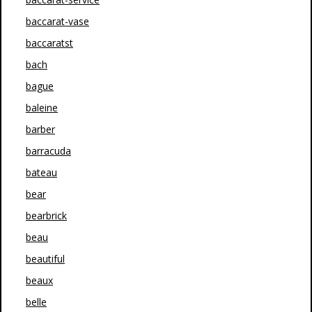
baccarat-vase
baccaratst
bach
bague
baleine
barber
barracuda
bateau
bear
bearbrick
beau
beautiful
beaux
belle