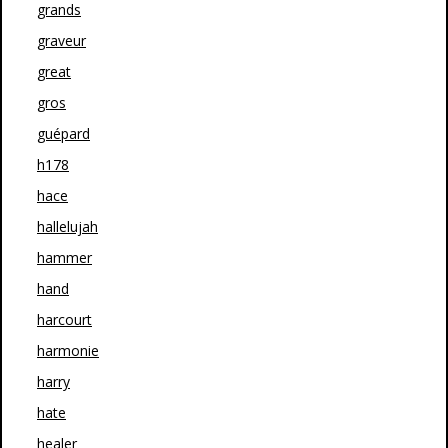
grands
graveur
great
gros
guépard
h178
hace
hallelujah
hammer
hand
harcourt
harmonie
harry
hate
healer