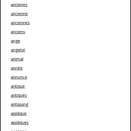
ancienes
ancienne
anciennes
anciens
ange
angelot
animal
année
annonce
antique
antiques
antiquing
applique
appliques