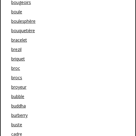
bougeoirs
boule
boulesphère
bouquetière
bracelet
brezil
briquet
broc
brocs
broyeur
bubble
buddha
burberry
buste
cadre