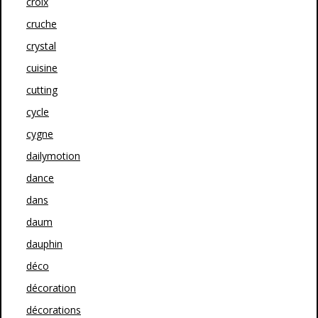
croix
cruche
crystal
cuisine
cutting
cycle
cygne
dailymotion
dance
dans
daum
dauphin
déco
décoration
décorations