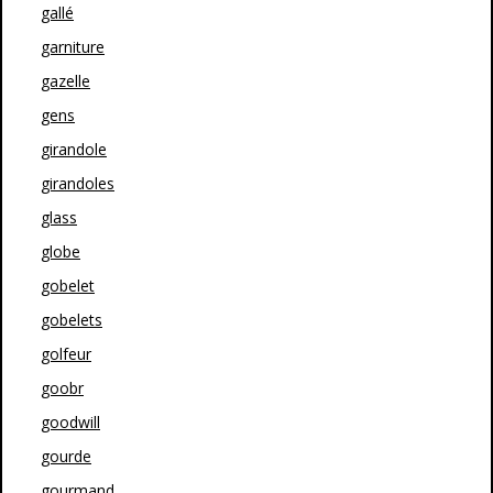
gallé
garniture
gazelle
gens
girandole
girandoles
glass
globe
gobelet
gobelets
golfeur
goobr
goodwill
gourde
gourmand