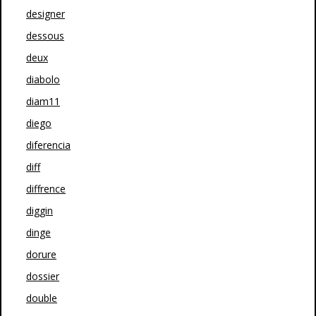
designer
dessous
deux
diabolo
diam11
diego
diferencia
diff
diffrence
diggin
dinge
dorure
dossier
double