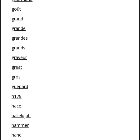
goût
grand
grande
grandes
grands
graveur
great
gros
guépard
h178
hace
hallelujah
hammer
hand