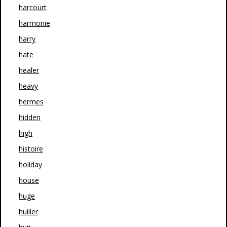
harcourt
harmonie
harry
hate
healer
heavy
hermes
hidden
high
histoire
holiday
house
huge
huilier