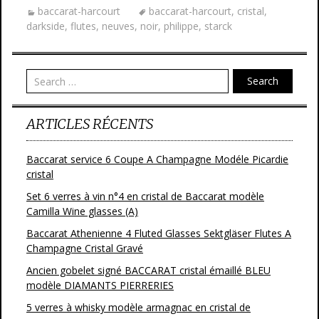
baccarat-harcourt
baccarat-harcourt
,
cristal
,
darkside
,
flutes
,
neuves
,
noir
,
philippe
,
starck
Search
ARTICLES RÉCENTS
Baccarat service 6 Coupe A Champagne Modéle Picardie
cristal
Set 6 verres à vin n°4 en cristal de Baccarat modèle
Camilla Wine glasses (A)
Baccarat Athenienne 4 Fluted Glasses Sektgläser Flutes A
Champagne Cristal Gravé
Ancien gobelet signé BACCARAT cristal émaillé BLEU
modèle DIAMANTS PIERRERIES
5 verres à whisky modèle armagnac en cristal de