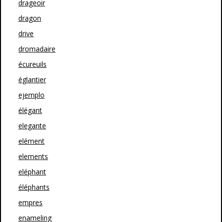
drageoir
dragon
drive
dromadaire
écureuils
églantier
ejemplo
élégant
elegante
elément
elements
eléphant
éléphants
empres
enameling