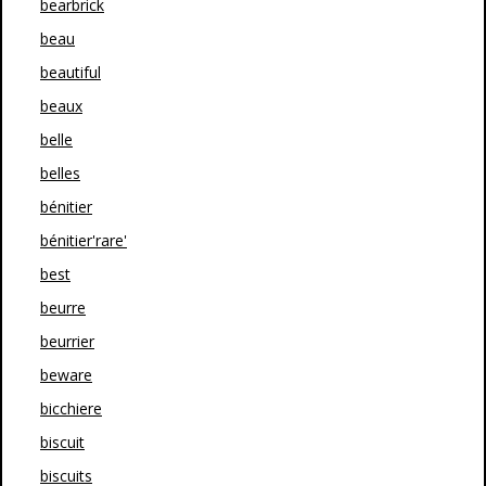
bearbrick
beau
beautiful
beaux
belle
belles
bénitier
bénitier'rare'
best
beurre
beurrier
beware
bicchiere
biscuit
biscuits