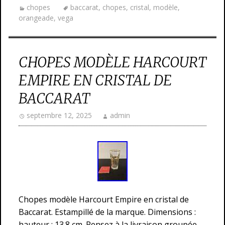
chopes
baccarat
,
chopes
,
cristal
,
modèle
,
orangeade
,
vega
CHOPES MODÈLE HARCOURT
EMPIRE EN CRISTAL DE
BACCARAT
septembre 12, 2025
admin
Chopes modèle Harcourt Empire en cristal de
Baccarat. Estampillé de la marque. Dimensions :
hauteur : 13.8 cm. Pensez à la livraison groupée