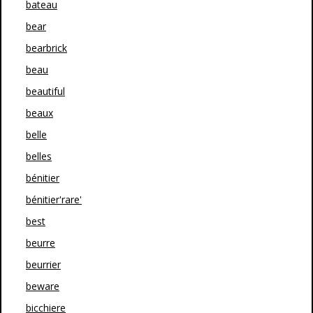
bateau
bear
bearbrick
beau
beautiful
beaux
belle
belles
bénitier
bénitier'rare'
best
beurre
beurrier
beware
bicchiere