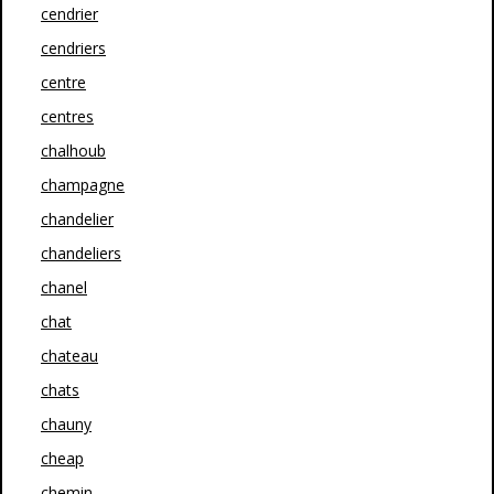
cendrier
cendriers
centre
centres
chalhoub
champagne
chandelier
chandeliers
chanel
chat
chateau
chats
chauny
cheap
chemin