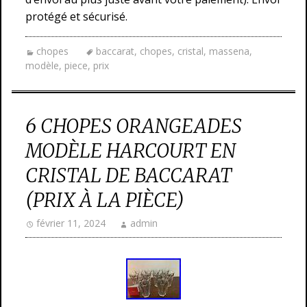
protégé et sécurisé.
chopes
baccarat
,
chopes
,
cristal
,
massena
,
modèle
,
piece
,
prix
6 CHOPES ORANGEADES
MODÈLE HARCOURT EN
CRISTAL DE BACCARAT
(PRIX À LA PIÈCE)
février 11, 2024
admin