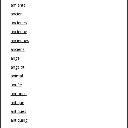
amiante
ancien
ancienes
ancienne
anciennes
anciens
ange
angelot
animal
année
annonce
antique
antiques
antiquing