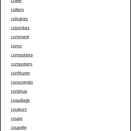
collier
colliers
colognes
colombes
comment
como
compoteira
compotiers
confiturier
conociendo
continue
coquillage
couleurs
coupe
coupelle