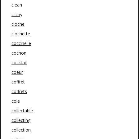
clean
clichy
cloche
clochette
coccinelle
cochon
cocktail
coeur
coffret
coffrets
cole
collectable
collecting
collection