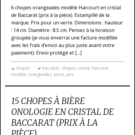
6 chopes orangeades modèle Harcourt en cristal
de Baccarat (prix à la pièce). Estampillé de la
marque. Prix pour un verre. Dimensions : hauteur
: 14 cm. Diamètre : 8.5 cm. Pensez à la livraison
groupée (je vous enverrai une facture modifiée
avec les frais d’envoi au plus juste avant votre
paiement). Envoi protégé et […]
chopes
baccarat
,
chopes
,
cristal
,
harcourt
,
modèle
,
orangeades
,
piece
,
prix
15 CHOPES À BIÈRE
ONOLOGIE EN CRISTAL DE
BACCARAT (PRIX À LA
PIÈCE)