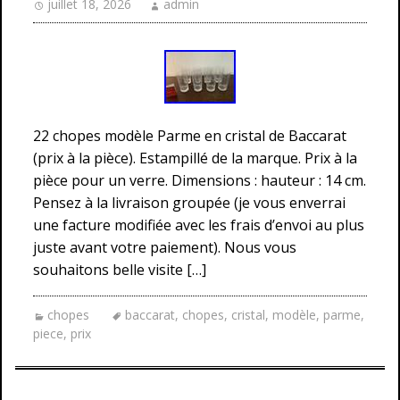
juillet 18, 2026
admin
22 chopes modèle Parme en cristal de Baccarat
(prix à la pièce). Estampillé de la marque. Prix à la
pièce pour un verre. Dimensions : hauteur : 14 cm.
Pensez à la livraison groupée (je vous enverrai
une facture modifiée avec les frais d’envoi au plus
juste avant votre paiement). Nous vous
souhaitons belle visite […]
chopes
baccarat
,
chopes
,
cristal
,
modèle
,
parme
,
piece
,
prix