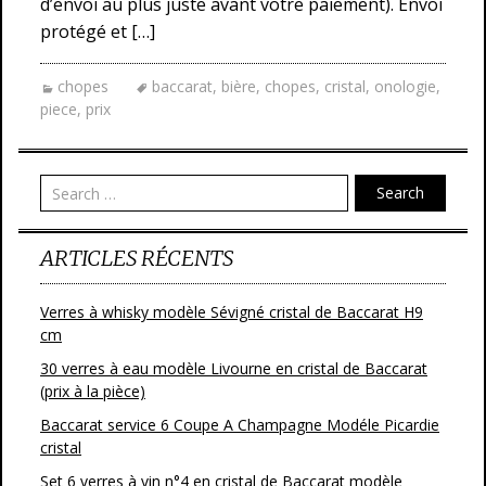
d’envoi au plus juste avant votre paiement). Envoi
protégé et […]
chopes
baccarat
,
bière
,
chopes
,
cristal
,
onologie
,
piece
,
prix
Search
ARTICLES RÉCENTS
Verres à whisky modèle Sévigné cristal de Baccarat H9
cm
30 verres à eau modèle Livourne en cristal de Baccarat
(prix à la pièce)
Baccarat service 6 Coupe A Champagne Modéle Picardie
cristal
Set 6 verres à vin n°4 en cristal de Baccarat modèle