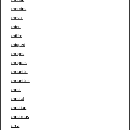
chemins
cheval
chien
chiffre
chipped
chopes
choppes
chouette
chouettes
christ
christal
christian
christmas
circa