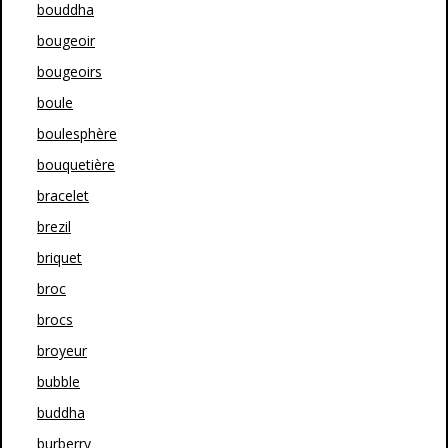
bouddha
bougeoir
bougeoirs
boule
boulesphère
bouquetière
bracelet
brezil
briquet
broc
brocs
broyeur
bubble
buddha
burberry