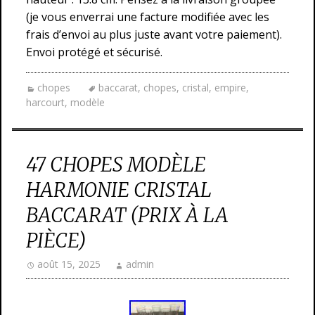
(je vous enverrai une facture modifiée avec les
frais d’envoi au plus juste avant votre paiement).
Envoi protégé et sécurisé.
chopes
baccarat
,
chopes
,
cristal
,
empire
,
harcourt
,
modèle
47 CHOPES MODÈLE
HARMONIE CRISTAL
BACCARAT (PRIX À LA
PIÈCE)
août 15, 2025
admin