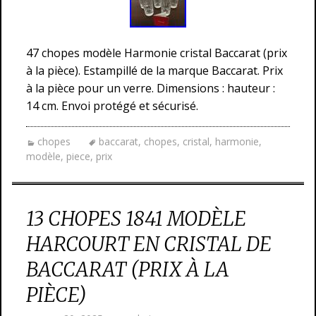
47 chopes modèle Harmonie cristal Baccarat (prix
à la pièce). Estampillé de la marque Baccarat. Prix
à la pièce pour un verre. Dimensions : hauteur :
14 cm. Envoi protégé et sécurisé.
chopes
baccarat
,
chopes
,
cristal
,
harmonie
,
modèle
,
piece
,
prix
13 CHOPES 1841 MODÈLE
HARCOURT EN CRISTAL DE
BACCARAT (PRIX À LA
PIÈCE)