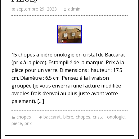
septembre 29, 2023
admin
15 chopes à bière onologie en cristal de Baccarat
(prix à la pièce). Estampillé de la marque. Prix à la
pièce pour un verre. Dimensions : hauteur : 17.5
cm. Diamètre : 6.5 cm. Pensez à la livraison
groupée (je vous enverrai une facture modifiée
avec les frais d’envoi au plus juste avant votre
paiement). […]
chopes
baccarat
,
bière
,
chopes
,
cristal
,
onologie
,
piece
,
prix