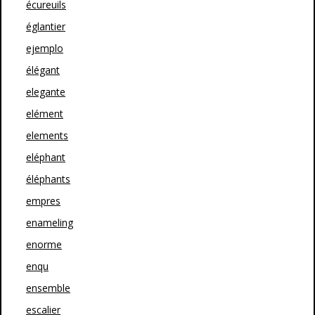
écureuils
églantier
ejemplo
élégant
elegante
elément
elements
eléphant
éléphants
empres
enameling
enorme
enqu
ensemble
escalier