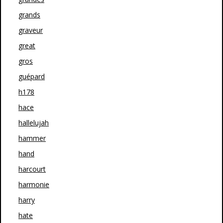
grands
graveur
great
gros
guépard
h178
hace
hallelujah
hammer
hand
harcourt
harmonie
harry
hate