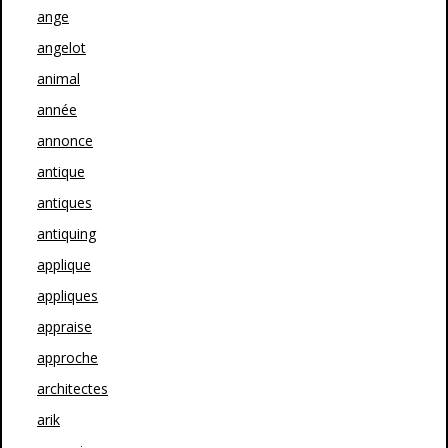
ange
angelot
animal
année
annonce
antique
antiques
antiquing
applique
appliques
appraise
approche
architectes
arik