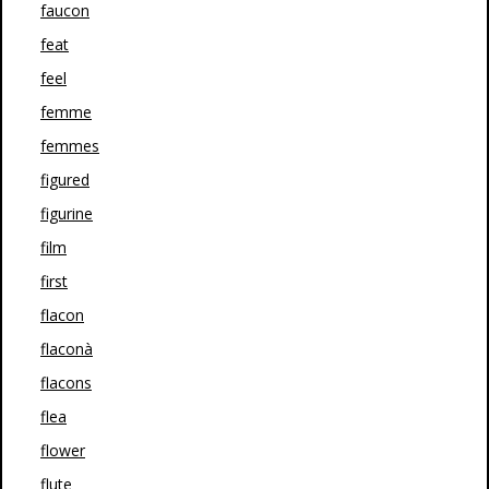
faucon
feat
feel
femme
femmes
figured
figurine
film
first
flacon
flaconà
flacons
flea
flower
flute