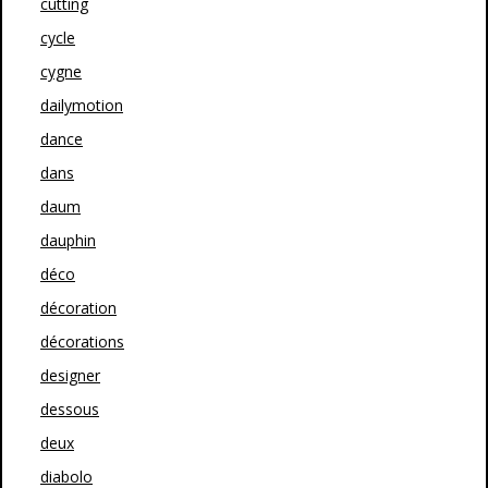
cutting
cycle
cygne
dailymotion
dance
dans
daum
dauphin
déco
décoration
décorations
designer
dessous
deux
diabolo