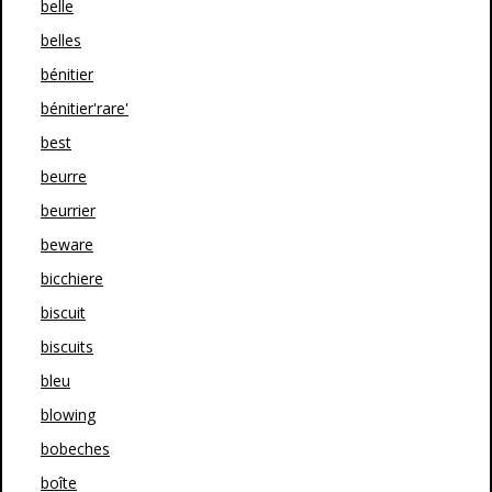
belle
belles
bénitier
bénitier'rare'
best
beurre
beurrier
beware
bicchiere
biscuit
biscuits
bleu
blowing
bobeches
boîte