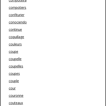
compoteira
compotiers
confiturier
conociendo
continue
coquillage
couleurs
coupe
coupelle
coupelles
coupes
couple
cour
couronne
couteaux