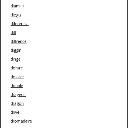
diam11
diego
diferencia
diff
diffrence
diggin
dinge
dorure
dossier
double
drageoir
dragon
drive
dromadaire