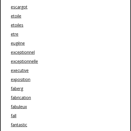
escargot
etoile
etoiles
etre
eugène
exceptionnel
exceptionnelle
executive
exposition
faberg
fabrication
fabuleux
fall
fantastic