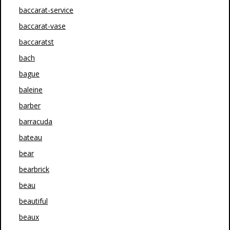
baccarat-service
baccarat-vase
baccaratst
bach
bague
baleine
barber
barracuda
bateau
bear
bearbrick
beau
beautiful
beaux