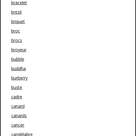
bracelet
brezil
briquet
broc
brocs
broyeur
bubble
buddha
burberry
buste
cadre
canard
canards
cancer
candélabre