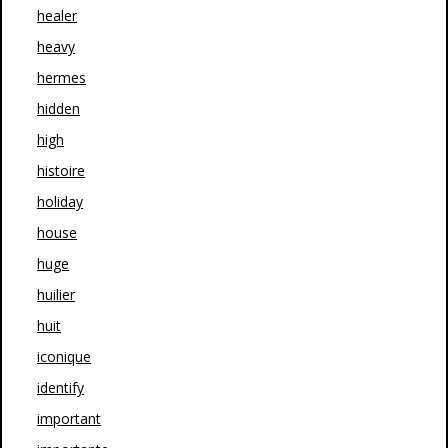
healer
heavy
hermes
hidden
high
histoire
holiday
house
huge
huilier
huit
iconique
identify
important