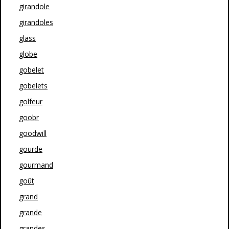
girandole
girandoles
glass
globe
gobelet
gobelets
golfeur
goobr
goodwill
gourde
gourmand
goût
grand
grande
grandes