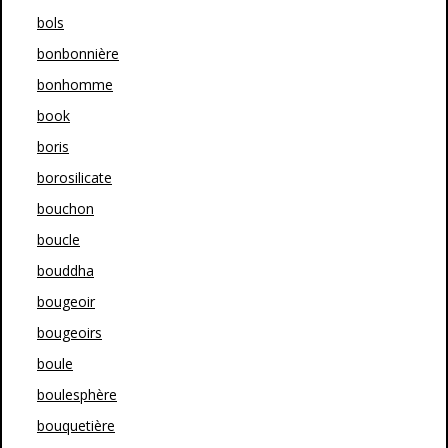
bols
bonbonnière
bonhomme
book
boris
borosilicate
bouchon
boucle
bouddha
bougeoir
bougeoirs
boule
boulesphère
bouquetière