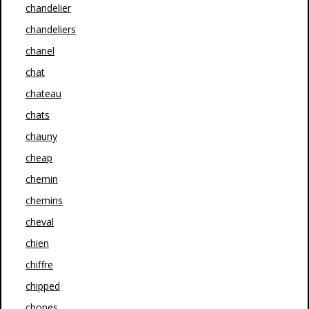
chandelier
chandeliers
chanel
chat
chateau
chats
chauny
cheap
chemin
chemins
cheval
chien
chiffre
chipped
chopes