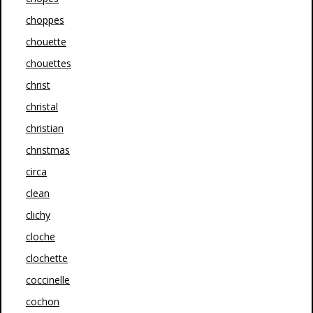
choppes
chouette
chouettes
christ
christal
christian
christmas
circa
clean
clichy
cloche
clochette
coccinelle
cochon