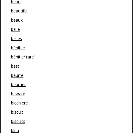
beau
beautiful
beaux
belle
belles
bénitier
bénitier'rare'
best
beurre
beurrier
beware
bicchiere
biscuit
biscuits
bleu