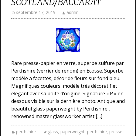
SCOTLAND/BACCARAT
septembre 17, 2019
admin
Rare presse-papier en verre, superbe sulfure par
Perthshire (verrier de renom) en Ecosse. Superbe
modèle a facettes, décor de fleurs sur fond bleu.
Magnifiques couleurs, modèle trés décoratif et
élégant avec sa boite d’origine. Signature « P » en
dessous visible sur la dernière photo. Antique and
beautiful glass paperweight by Perthshire ,
renowned master glassworker artist […]
perthshire
glass
,
paperweight
,
perthshire
,
presse-