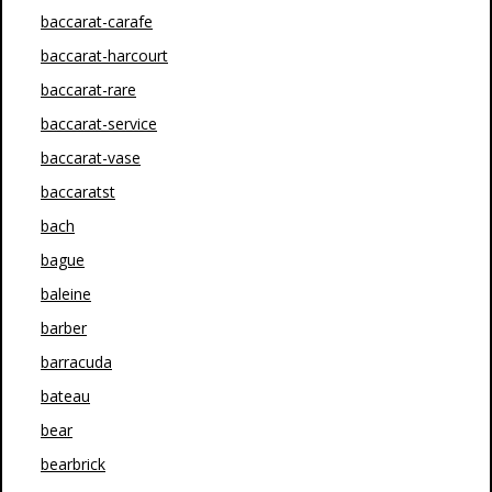
baccarat-carafe
baccarat-harcourt
baccarat-rare
baccarat-service
baccarat-vase
baccaratst
bach
bague
baleine
barber
barracuda
bateau
bear
bearbrick