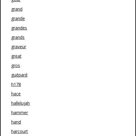
grand
grande
grandes
grands
graveur
great
gros
guépard
h178
hace
hallelujah
hammer
hand
harcourt