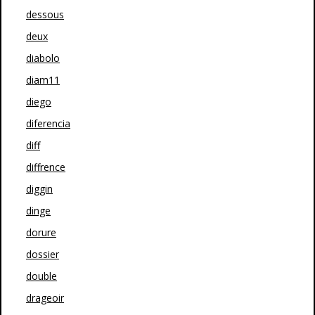
dessous
deux
diabolo
diam11
diego
diferencia
diff
diffrence
diggin
dinge
dorure
dossier
double
drageoir