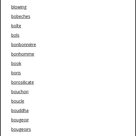
blowing
bobeches
boîte
bols
bonbonnière
bonhomme
book
boris
borosilicate
bouchon
boucle
bouddha
bougeoir
bougeoirs