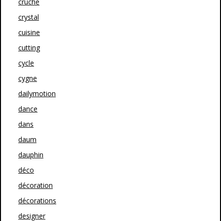
cruche
crystal
cuisine
cutting
cycle
cygne
dailymotion
dance
dans
daum
dauphin
déco
décoration
décorations
designer