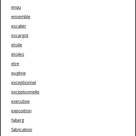
enqu
ensemble
escalier
escargot
etoile
etoiles
etre
eugène
exceptionnel
exceptionnelle
executive
exposition
faberg
fabrication