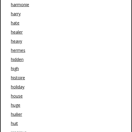
harmonie
harry
hate
healer
heavy
hermes
hidden
high
histoire
holiday
house
huge
huilier
huit