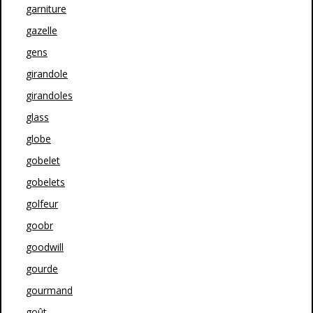
garniture
gazelle
gens
girandole
girandoles
glass
globe
gobelet
gobelets
golfeur
goobr
goodwill
gourde
gourmand
goût