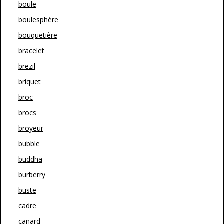
boule
boulesphère
bouquetière
bracelet
brezil
briquet
broc
brocs
broyeur
bubble
buddha
burberry
buste
cadre
canard