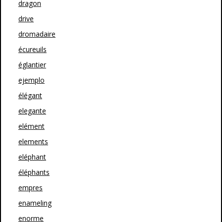
dragon
drive
dromadaire
écureuils
églantier
ejemplo
élégant
elegante
elément
elements
eléphant
éléphants
empres
enameling
enorme