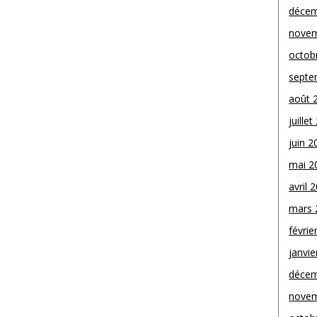
décem
novem
octob
septe
août 
juille
juin 2
mai 2
avril 
mars 
févrie
janvie
décem
novem