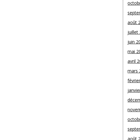
octob
septe
août 
juille
juin 2
mai 2
avril 
mars 
févrie
janvie
décem
novem
octob
septe
août 