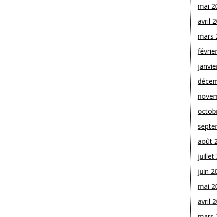
mai 2
avril 
mars 
févrie
janvie
décem
novem
octob
septe
août 
juille
juin 2
mai 2
avril 
mars 