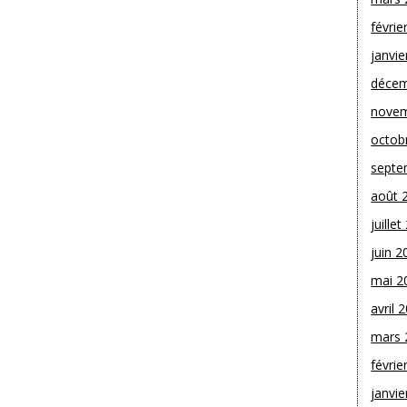
févrie
janvie
décem
novem
octob
septe
août 
juille
juin 2
mai 2
avril 
mars 
févrie
janvie