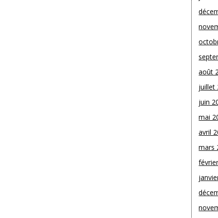
décem
novem
octob
septe
août 
juille
juin 2
mai 2
avril 
mars 
févrie
janvie
décem
novem