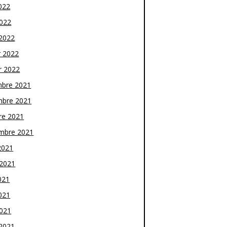
022
2022
2022
r 2022
r 2022
bre 2021
bre 2021
re 2021
mbre 2021
2021
t 2021
021
021
2021
2021