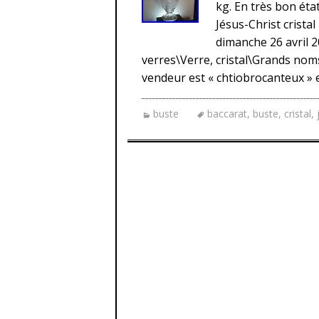
kg. En très bon état
Jésus-Christ cristal
dimanche 26 avril 2
verres\Verre, cristal\Grands noms 
vendeur est « chtiobrocanteux » et
buste
baccarat
,
buste
,
cristal
,