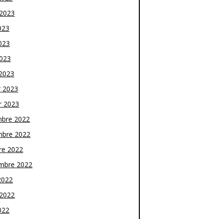
t 2023
023
023
2023
2023
r 2023
r 2023
bre 2022
bre 2022
re 2022
mbre 2022
2022
t 2022
022