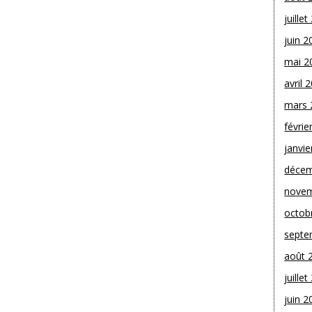
juille
juin 2
mai 2
avril 
mars 
févrie
janvie
décem
novem
octob
septe
août 
juille
juin 2