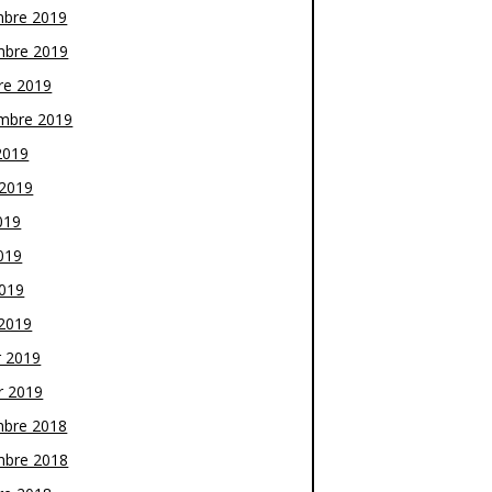
bre 2019
bre 2019
re 2019
mbre 2019
2019
t 2019
019
019
2019
2019
r 2019
r 2019
bre 2018
bre 2018