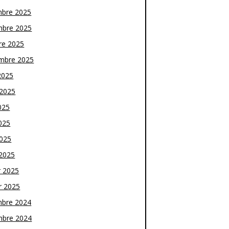
bre 2025
bre 2025
re 2025
mbre 2025
2025
t 2025
025
025
2025
2025
r 2025
r 2025
bre 2024
bre 2024