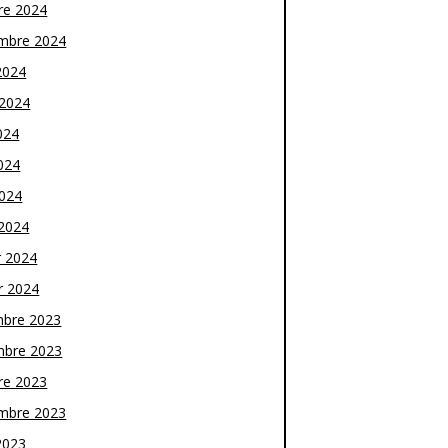
re 2024
mbre 2024
2024
t 2024
024
024
2024
2024
r 2024
r 2024
bre 2023
bre 2023
re 2023
mbre 2023
2023