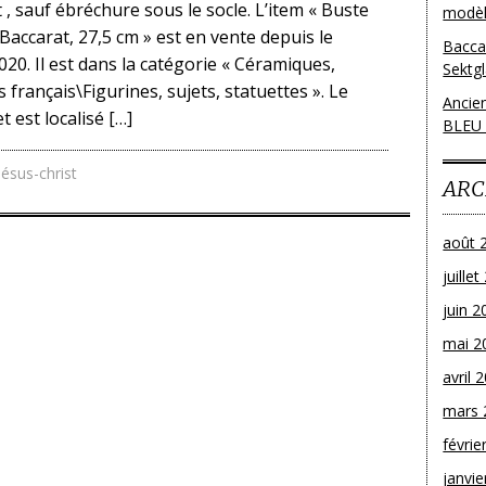
 , sauf ébréchure sous le socle. L’item « Buste
modèl
 Baccarat, 27,5 cm » est en vente depuis le
Bacca
020. Il est dans la catégorie « Céramiques,
Sektg
français\Figurines, sujets, statuettes ». Le
Ancie
 est localisé […]
BLEU
jésus-christ
ARC
août 
juille
juin 2
mai 2
avril 
mars 
févrie
janvie