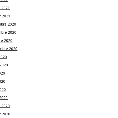
r 2021
r 2021
bre 2020
bre 2020
re 2020
mbre 2020
2020
t 2020
020
020
2020
2020
r 2020
r 2020