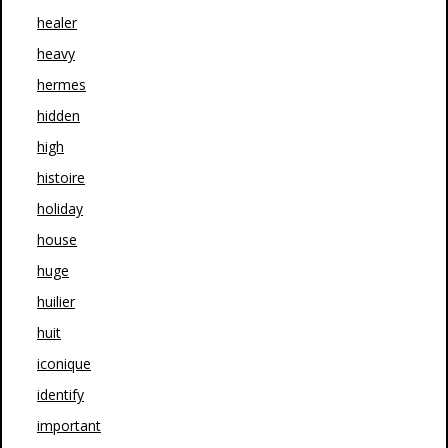
healer
heavy
hermes
hidden
high
histoire
holiday
house
huge
huilier
huit
iconique
identify
important