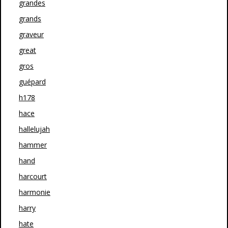
grandes
grands
graveur
great
gros
guépard
h178
hace
hallelujah
hammer
hand
harcourt
harmonie
harry
hate