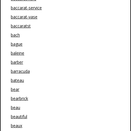
baccarat-service
baccarat-vase
baccaratst
bach
bague
baleine
barber
barracuda
bateau
bear
bearbrick
beau
beautiful
beaux