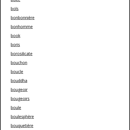
bols
bonbonnière
bonhomme
book
boris
borosilicate
bouchon
boucle
bouddha
bougeoir
bougeoirs
boule
boulesphère
bouquetière