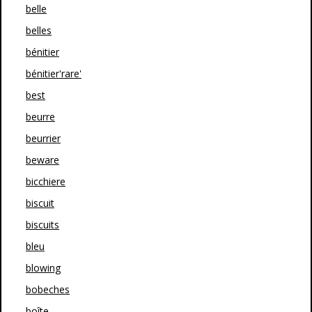
belle
belles
bénitier
bénitier'rare'
best
beurre
beurrier
beware
bicchiere
biscuit
biscuits
bleu
blowing
bobeches
boîte