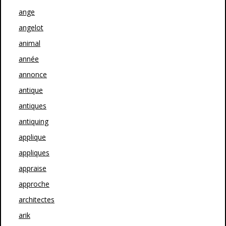
ange
angelot
animal
année
annonce
antique
antiques
antiquing
applique
appliques
appraise
approche
architectes
arik