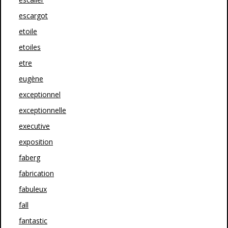
escargot
etoile
etoiles
etre
eugène
exceptionnel
exceptionnelle
executive
exposition
faberg
fabrication
fabuleux
fall
fantastic