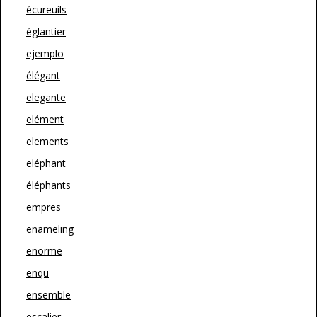
écureuils
églantier
ejemplo
élégant
elegante
elément
elements
eléphant
éléphants
empres
enameling
enorme
enqu
ensemble
escalier