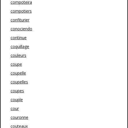
compoteira
compotiers
confiturier
conociendo
continue
coquillage
couleurs
coupe
coupelle
coupelles
coupes
couple
cour
couronne
couteaux