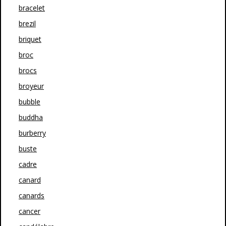
bracelet
brezil
briquet
broc
brocs
broyeur
bubble
buddha
burberry
buste
cadre
canard
canards
cancer