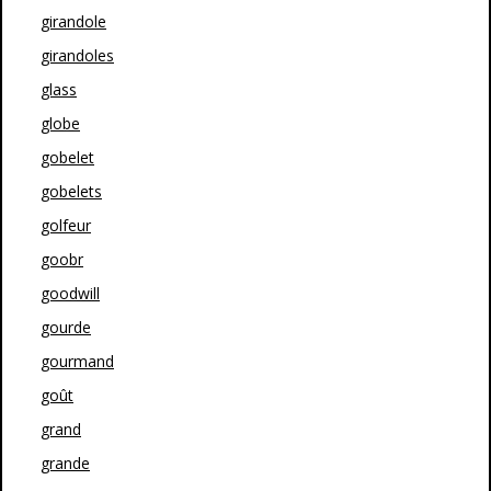
girandole
girandoles
glass
globe
gobelet
gobelets
golfeur
goobr
goodwill
gourde
gourmand
goût
grand
grande