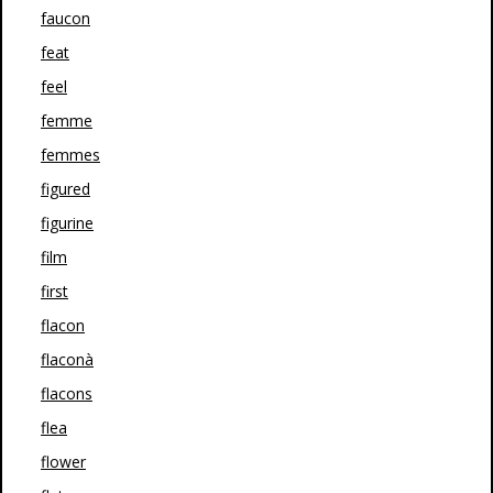
faucon
feat
feel
femme
femmes
figured
figurine
film
first
flacon
flaconà
flacons
flea
flower