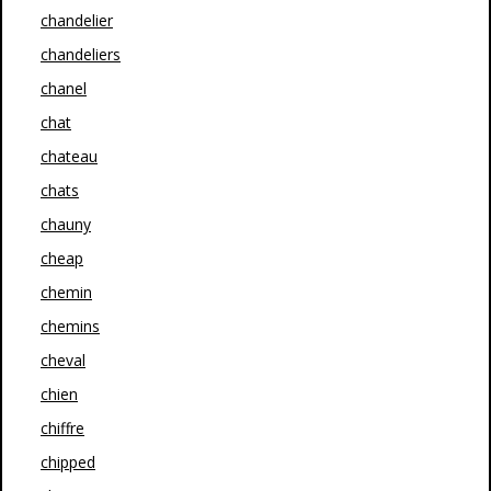
chandelier
chandeliers
chanel
chat
chateau
chats
chauny
cheap
chemin
chemins
cheval
chien
chiffre
chipped