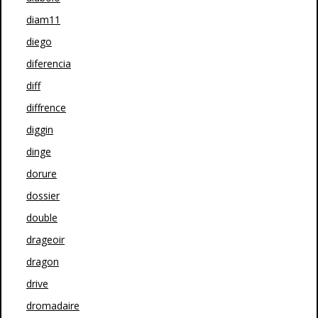
diam11
diego
diferencia
diff
diffrence
diggin
dinge
dorure
dossier
double
drageoir
dragon
drive
dromadaire