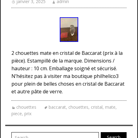
janvier 3, 2025
admin
2 chouettes mate en cristal de Baccarat (prix à la
pièce). Estampillé de la marque. Dimensions /
hauteur : 10 cm. Emballage soigné et sécurisé.
N’hésitez pas à visiter ma boutique philhelico3
pour plein de belles choses en cristal de Baccarat
et autre pâte de verre.
chouettes
baccarat
,
chouettes
,
cristal
,
mate
,
piece
,
prix
Search