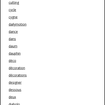
cutting
cycle
cygne
dailymotion
dance
dans
daum
dauphin
déco
décoration
décorations
designer
dessous
deux
diabolo