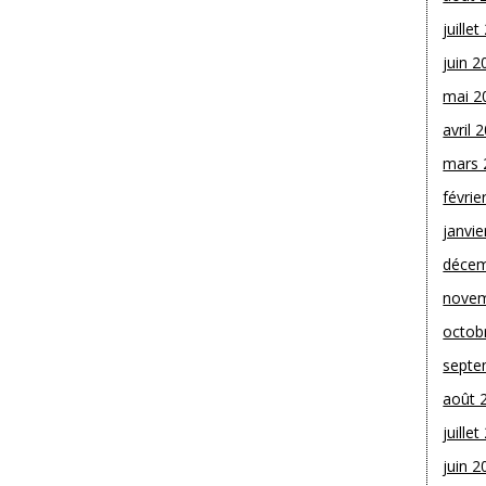
juille
juin 2
mai 2
avril 
mars 
févrie
janvie
décem
novem
octob
septe
août 
juille
juin 2