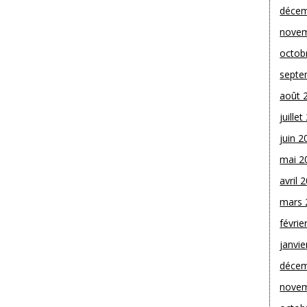
décem
novem
octob
septe
août 
juille
juin 2
mai 2
avril 
mars 
févrie
janvie
décem
novem