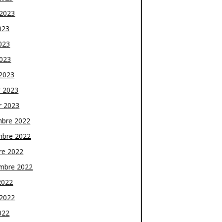
t 2023
023
023
2023
2023
r 2023
r 2023
bre 2022
bre 2022
re 2022
mbre 2022
2022
t 2022
022