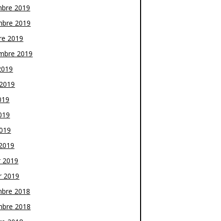
bre 2019
bre 2019
re 2019
mbre 2019
2019
t 2019
019
019
2019
2019
r 2019
r 2019
bre 2018
bre 2018