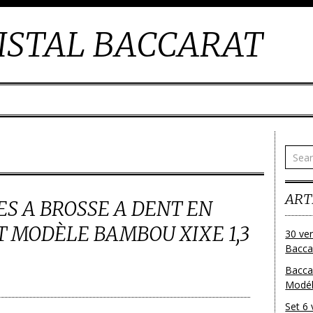
ISTAL BACCARAT
ART
S A BROSSE A DENT EN
 MODÈLE BAMBOU XIXE 1,3
30 ver
Baccar
Bacca
Modéle
Set 6 