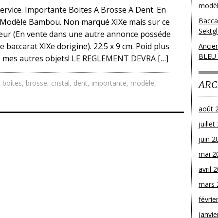
modèl
service. Importante Boites A Brosse A Dent. En
Bacca
t Modèle Bambou. Non marqué XIXe mais sur ce
Sektg
ateur (En vente dans une autre annonce posséde
 baccarat XIXe dorigine). 22.5 x 9 cm. Poid plus
Ancie
BLEU
ez mes autres objets! LE REGLEMENT DEVRA […]
,
boîtes
,
brosse
,
cristal
,
dent
,
importante
,
modèle
,
ARC
août 
juille
juin 2
mai 2
avril 
mars 
févrie
janvie