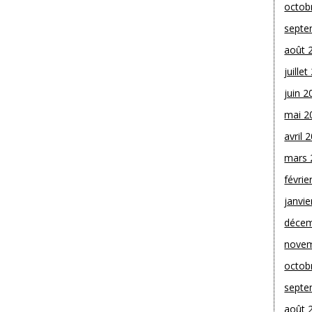
octob
septe
août 
juille
juin 2
mai 2
avril 
mars 
févrie
janvie
décem
novem
octob
septe
août 