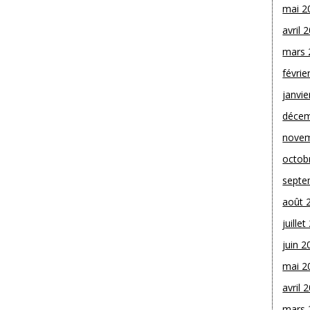
mai 2
avril 
mars 
févrie
janvie
décem
novem
octob
septe
août 
juille
juin 2
mai 2
avril 
mars 