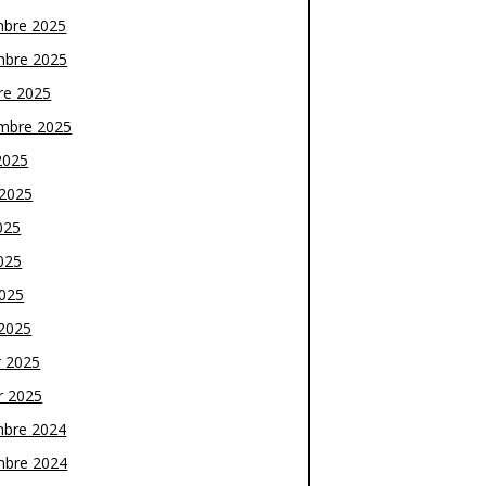
bre 2025
bre 2025
re 2025
mbre 2025
2025
t 2025
025
025
2025
2025
r 2025
r 2025
bre 2024
bre 2024