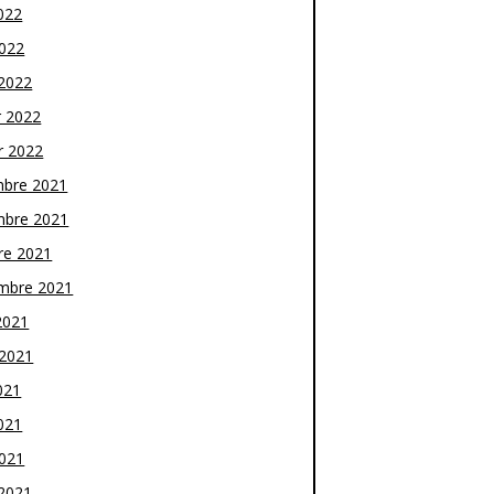
022
2022
2022
r 2022
r 2022
bre 2021
bre 2021
re 2021
mbre 2021
2021
t 2021
021
021
2021
2021