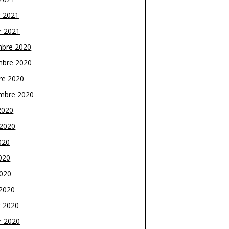
r 2021
r 2021
bre 2020
bre 2020
re 2020
mbre 2020
2020
t 2020
020
020
2020
2020
r 2020
r 2020