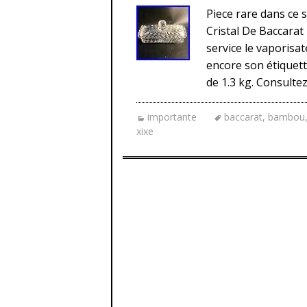
Piece rare dans ce 
Cristal De Baccara
service le vaporis
encore son étiquette
de 1.3 kg. Consult
importante
baccarat
,
bambou
xixe