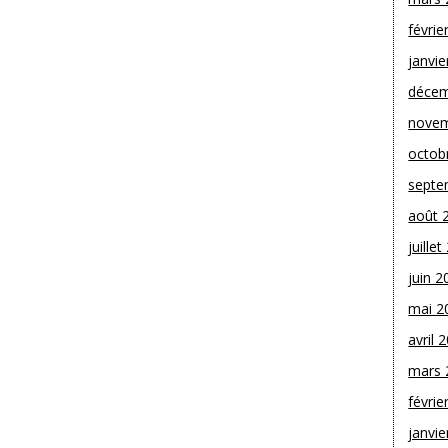
févrie
janvie
décem
novem
octob
septe
août 
juille
juin 2
mai 2
avril 
mars 
févrie
janvie