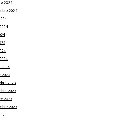
re 2024
mbre 2024
2024
t 2024
024
024
2024
2024
r 2024
r 2024
bre 2023
bre 2023
re 2023
mbre 2023
2023