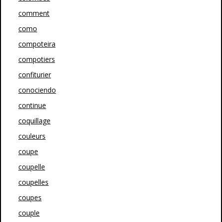
comment
como
compoteira
compotiers
confiturier
conociendo
continue
coquillage
couleurs
coupe
coupelle
coupelles
coupes
couple