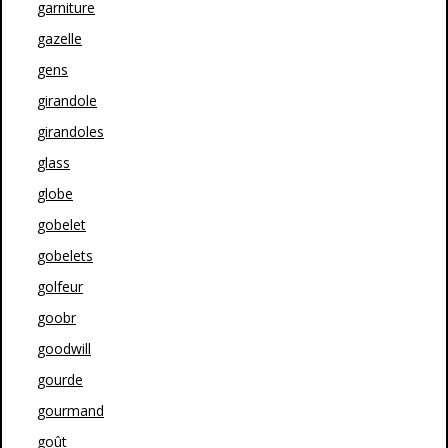
garniture
gazelle
gens
girandole
girandoles
glass
globe
gobelet
gobelets
golfeur
goobr
goodwill
gourde
gourmand
goût