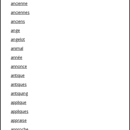
ancienne
anciennes
anciens
ange
angelot
animal
année
annonce
antique
antiques
antiquing
applique
appliques
appraise
approche