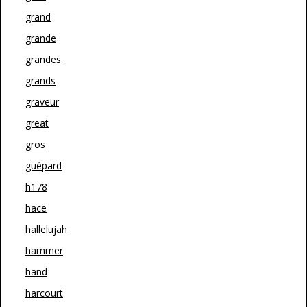
grand
grande
grandes
grands
graveur
great
gros
guépard
h178
hace
hallelujah
hammer
hand
harcourt