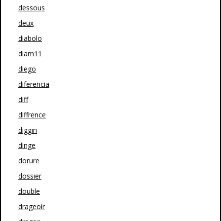
dessous
deux
diabolo
diam11
diego
diferencia
diff
diffrence
diggin
dinge
dorure
dossier
double
drageoir