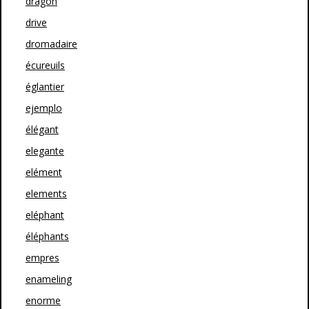
dragon
drive
dromadaire
écureuils
églantier
ejemplo
élégant
elegante
elément
elements
eléphant
éléphants
empres
enameling
enorme