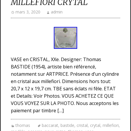
MILLEFIORI CRYTAL
mars 3, 2020
admin
VASE en CRISTAL, XXe. Designer: Thomas
BASTIDE (1954), artiste bien référencé,
notamment sur ARTPRICE. Présence d’un cylindre
en cristal aux millefiori. Dimensions hors tout:
20,7 x 12 x 19,7 cm. TBE sans éclats ni fêle. ETAT
et Details: Voir Photos. VOUS ACHETEZ CE QUE
VOUS VOYEZ SUR LA PHOTO. Nous acceptons les
paiement par timbre […]
thomas
baccarat
,
bastide
,
cristal
,
crytal
,
millefiori
,