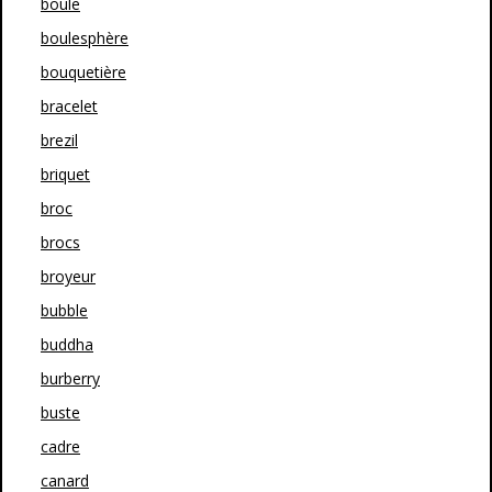
boule
boulesphère
bouquetière
bracelet
brezil
briquet
broc
brocs
broyeur
bubble
buddha
burberry
buste
cadre
canard