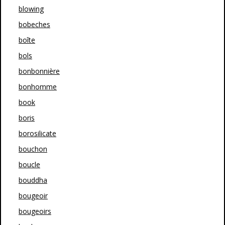
blowing
bobeches
boîte
bols
bonbonnière
bonhomme
book
boris
borosilicate
bouchon
boucle
bouddha
bougeoir
bougeoirs