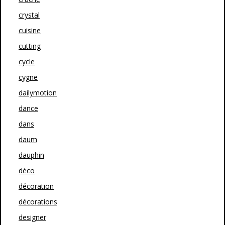
crystal
cuisine
cutting
cycle
cygne
dailymotion
dance
dans
daum
dauphin
déco
décoration
décorations
designer