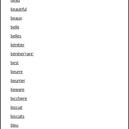
beau
beautiful
beaux
belle
belles
bénitier
bénitier'rare'
best
beurre
beurrier
beware
bicchiere
biscuit
biscuits
bleu