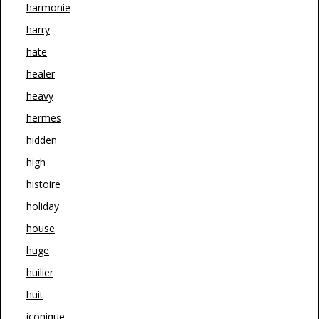
harmonie
harry
hate
healer
heavy
hermes
hidden
high
histoire
holiday
house
huge
huilier
huit
iconique